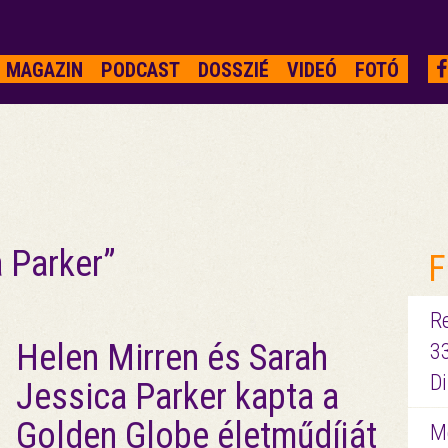
MAGAZIN
PODCAST
DOSSZIÉ
VIDEÓ
FOTÓ
 Parker”
F
R
Helen Mirren és Sarah
3
D
Jessica Parker kapta a
Golden Globe életműdíját
Me