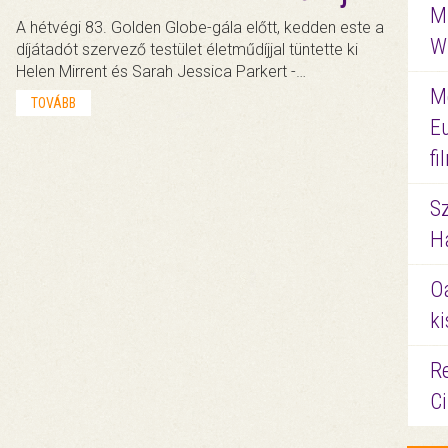
M
A hétvégi 83. Golden Globe-gála előtt, kedden este a
W
díjátadót szervező testület életműdíjjal tüntette ki
Helen Mirrent és Sarah Jessica Parkert -…
M
TOVÁBB
E
f
S
Ha
O
ki
Re
C