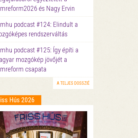
lmreform2026 és Nagy Ervin
lmhu podcast #124: Elindult a
zgóképes rendszerváltás
lmhu podcast #125: Így építi a
gyar mozgókép jövőjét a
lmreform csapata
A TELJES DOSSZIÉ
riss Hús 2026