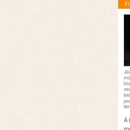
F
„Bi
műk
köz
str
bes
ja
fil
A 
me