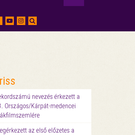
riss
ekordszámú nevezés érkezett a
3. Országos/Kárpát-medencei
iákfilmszemlére
gérkezett az első előzetes a