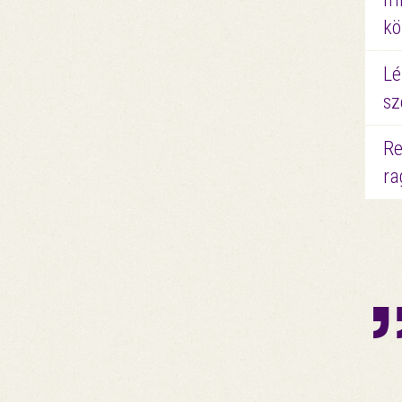
kö
Lé
sz
Re
ra