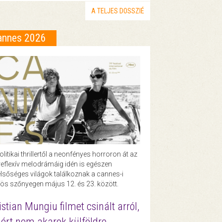
A TELJES DOSSZIÉ
annes 2026
olitikai thrillertől a neonfényes horroron át az
eflexív melodrámáig idén is egészen
lsőséges világok találkoznak a cannes-i
ös szőnyegen május 12. és 23. között.
istian Mungiu filmet csinált arról,
ért nem akarok külföldre