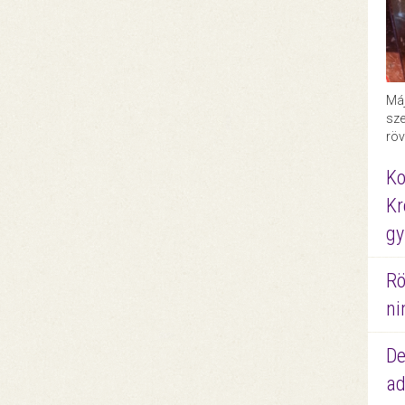
Máj
sze
röv
Ko
Kr
gy
Rö
ni
De
ad