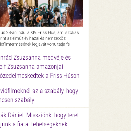
us 28-án indul a XIV. Friss Hús, ami szokás
rint az elmúlt év hazai és nemzetközi
idfilmtermésének legjavát vonultatja fel.
nrád Zsuzsanna medvéje és
eif Zsuzsanna amazonjai
őzedelmeskedtek a Friss Húson
vidfilmeknél az a szabály, hogy
ncsen szabály
ák Dániel: Missziónk, hogy teret
junk a fiatal tehetségeknek