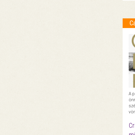
C
A p
önr
szé
vör
Cr
mi