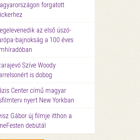
agyarországon forgatott
ickerhez
egelevenedik az első úszó-
urópa-bajnokság a 100 éves
ilmhíradóban
zarajevó Szíve Woody
rrelsonért is dobog
ázis Center című magyar
sfilmterv nyert New Yorkban
isz Gábor új filmje itthon a
ineFesten debütál