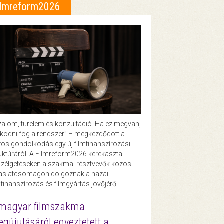
ilmreform2026
zalom, türelem és konzultáció. Ha ez megvan,
ödni fog a rendszer” – megkezdődött a
ös gondolkodás egy új filmfinanszírozási
uktúráról. A Filmreform2026 kerekasztal-
zélgetéseken a szakmai résztvevők közös
vaslatcsomagon dolgoznak a hazai
mfinanszírozás és filmgyártás jövőjéről.
magyar filmszakma
gújulásáról egyeztetett a