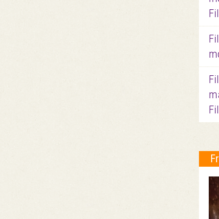
Fi
Fi
mo
Fi
ma
Fi
F