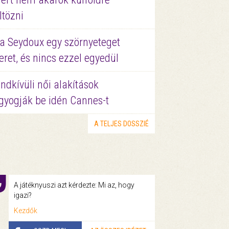
ltözni
a Seydoux egy szörnyeteget
eret, és nincs ezzel egyedül
ndkívüli női alakítások
gyogják be idén Cannes-t
A TELJES DOSSZIÉ
A játéknyuszi azt kérdezte: Mi az, hogy
igazi?
Kezdők