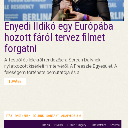
Enyedi Ildikó egy Európába
hozott fáról tervez filmet
forgatni
A Testről és lélekről rendezője a Screen Dailynek
nyilatkozott kísérleti filmtervéről. A Freeszfe Egyesület, A
feleségem története bemutatója és a…
TOVÁBB
STÁB
PARTNEREK
RÓLUNK
KONTAKT
ADATVÉDELEM
Filmhu
HMDB
FilmInHungary
Filmtörténet
Szakma