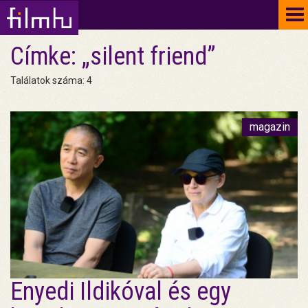
To
na
Címke: „silent friend”
Találatok száma: 4
magazin
Enyedi Ildikóval és egy