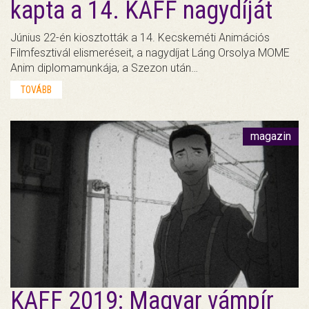
kapta a 14. KAFF nagydíját
Június 22-én kiosztották a 14. Kecskeméti Animációs
Filmfesztivál elismeréseit, a nagydíjat Láng Orsolya MOME
Anim diplomamunkája, a Szezon után…
TOVÁBB
magazin
KAFF 2019: Magyar vámpír