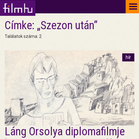
To
na
Címke: „Szezon után”
Találatok száma: 2
hír
Láng Orsolya diplomafilmje