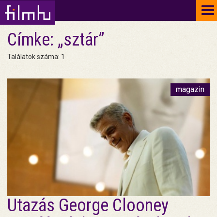
To
na
Címke: „sztár”
Találatok száma: 1
magazin
Utazás George Clooney