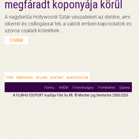
megfáradt koponyája körül
A nagybetűs Hollywoodi Sztár visszatekint az életére, ami
sikerrel és csillogással teli, a valódi emberi kapcsolatok és
szoros családi kötelékek…
TOVÁBB
STÁB
PARTNEREK
RÓLUNK
KONTAKT
ADATVÉDELEM
Filmhu
HMDB
FilmInHungary
Filmtörténet
Szakma
A FILMHU-CSOPORT kiadója Film.hu Kft. © Minden jog fenntartva 2000-2026