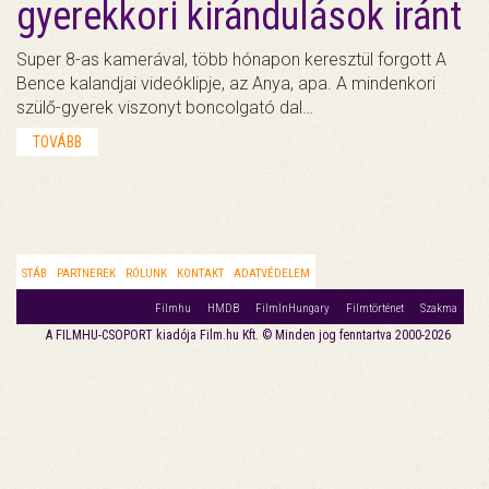
gyerekkori kirándulások iránt
Super 8-as kamerával, több hónapon keresztül forgott A
Bence kalandjai videóklipje, az Anya, apa. A mindenkori
szülő-gyerek viszonyt boncolgató dal…
TOVÁBB
STÁB
PARTNEREK
RÓLUNK
KONTAKT
ADATVÉDELEM
Filmhu
HMDB
FilmInHungary
Filmtörténet
Szakma
A FILMHU-CSOPORT kiadója Film.hu Kft. © Minden jog fenntartva 2000-2026