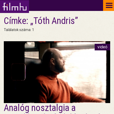
To
na
Címke: „Tóth Andris”
Találatok száma: 1
videó
Analóg nosztalgia a