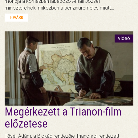
mondja a kórházban lábadozó Antall József
miniszterelnök, miközben a benzináremelés miatt…
TOVÁBB
videó
Megérkezett a Trianon-film
előzetese
Tősér Ádám, a Blokád rendezője Trianonról rendezett