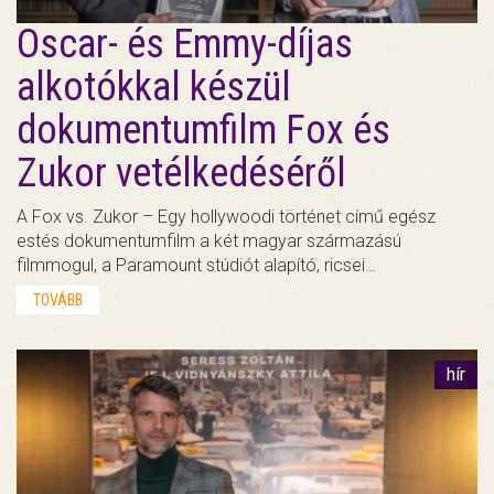
Oscar- és Emmy-díjas
alkotókkal készül
dokumentumfilm Fox és
Zukor vetélkedéséről
A Fox vs. Zukor – Egy hollywoodi történet című egész
estés dokumentumfilm a két magyar származású
filmmogul, a Paramount stúdiót alapító, ricsei…
TOVÁBB
hír