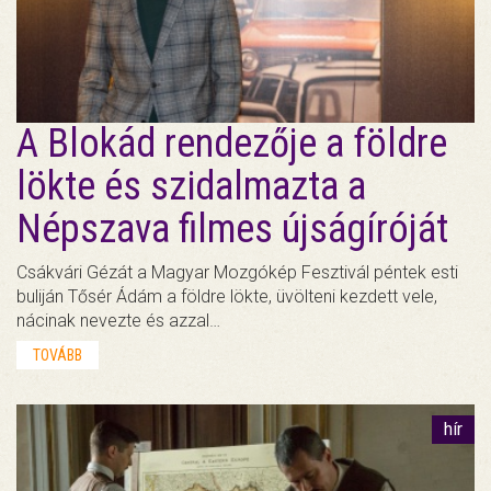
A Blokád rendezője a földre
lökte és szidalmazta a
Népszava filmes újságíróját
Csákvári Gézát a Magyar Mozgókép Fesztivál péntek esti
buliján Tősér Ádám a földre lökte, üvölteni kezdett vele,
nácinak nevezte és azzal…
TOVÁBB
hír