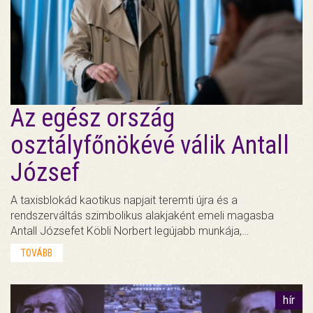
Az egész ország
osztályfőnökévé válik Antall
József
A taxisblokád kaotikus napjait teremti újra és a
rendszerváltás szimbolikus alakjaként emeli magasba
Antall Józsefet Köbli Norbert legújabb munkája,…
TOVÁBB
hír