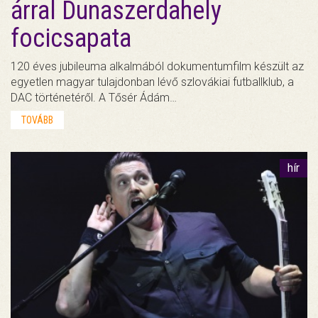
árral Dunaszerdahely
focicsapata
120 éves jubileuma alkalmából dokumentumfilm készült az
egyetlen magyar tulajdonban lévő szlovákiai futballklub, a
DAC történetéről. A Tősér Ádám…
TOVÁBB
hír