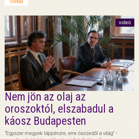
TOVÁBB
videó
Nem jön az olaj az
oroszoktól, elszabadul a
káosz Budapesten
“Egyszer megyek táppénzre, erre összedől a világ” -