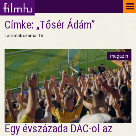
To
na
Címke: „Tősér Ádám”
Találatok száma: 16
magazin
Egy évszázada DAC-ol az