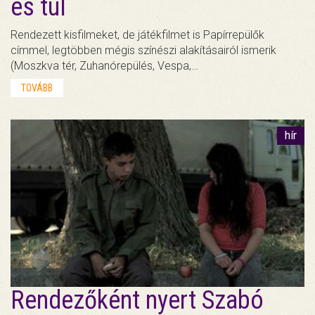
és túl
Rendezett kisfilmeket, de játékfilmet is Papírrepülők
címmel, legtöbben mégis színészi alakításairól ismerik
(Moszkva tér, Zuhanórepülés, Vespa,…
TOVÁBB
hír
Rendezőként nyert Szabó