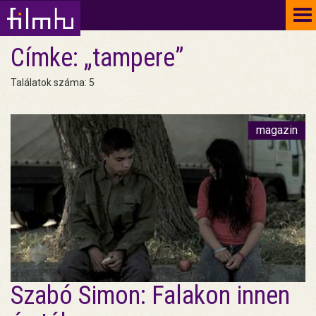
To
na
Címke: „tampere”
Találatok száma: 5
magazin
Szabó Simon: Falakon innen