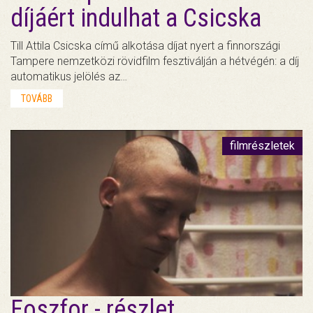
díjáért indulhat a Csicska
Till Attila Csicska című alkotása díjat nyert a finnországi
Tampere nemzetközi rövidfilm fesztiválján a hétvégén: a díj
automatikus jelölés az…
TOVÁBB
filmrészletek
Foszfor - részlet