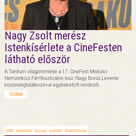
Nagy Zsolt merész
Istenkísérlete a CineFesten
látható először
A Tantrum világpremierje a 17. CineFest Miskolci
Nemzetközi Filmfesztiválon lesz. Nagy Borús Levente
közönségtalálkozóval egybekötött rendezői…
TOVÁBB
STÁB
PARTNEREK
RÓLUNK
KONTAKT
ADATVÉDELEM