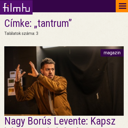
To
na
Címke: „tantrum”
Találatok száma: 3
magazin
Nagy Borús Levente: Kapsz