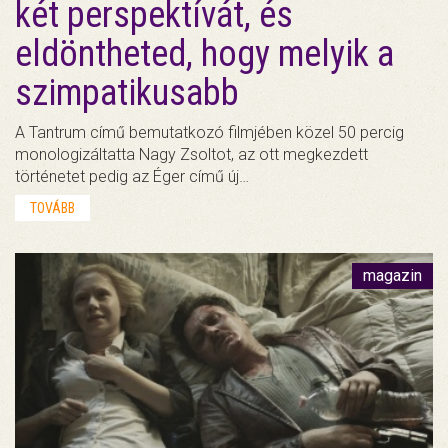
két perspektívát, és
eldöntheted, hogy melyik a
szimpatikusabb
A Tantrum című bemutatkozó filmjében közel 50 percig
monologizáltatta Nagy Zsoltot, az ott megkezdett
történetet pedig az Éger című új…
TOVÁBB
magazin