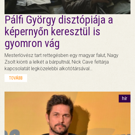
Pálfi György disztópiája a
képernyőn keresztül is
gyomron vág
Mesterlövész tart rettegésben egy magyar falut, Nagy
Zsolt kiönti a lelkét a bárpultnál, Nick Cave feltárja
kapcsolatát legközelebbi alkotótársával…
TOVÁBB
hír