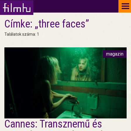
To
na
Címke: „three faces”
Találatok száma: 1
magazin
Cannes: Transznemű és