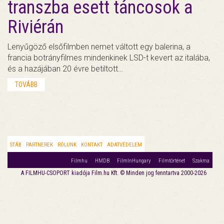
transzba esett táncosok a
Riviérán
Lenyűgöző elsőfilmben nemet váltott egy balerina, a
francia botrányfilmes mindenkinek LSD-t kevert az italába,
és a hazájában 20 évre betiltott…
TOVÁBB
STÁB
PARTNEREK
RÓLUNK
KONTAKT
ADATVÉDELEM
Filmhu
HMDB
FilmInHungary
Filmtörténet
Szakma
A FILMHU-CSOPORT kiadója Film.hu Kft. © Minden jog fenntartva 2000-2026