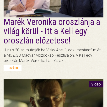
Marék Veronika oroszlánja a
világ körül - Itt a Kell egy
oroszlán előzetese!
Június 20-án mutatják be Visky Ábel új dokumentumfilmjét
a MOZ.GO Magyar Mozgókép Fesztiválon. A Kell egy
oroszlán Marék Veronika Laci és az…
TOVÁBB
videó