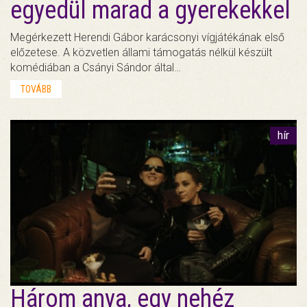
egyedül marad a gyerekekkel
Megérkezett Herendi Gábor karácsonyi vígjátékának első
előzetese. A közvetlen állami támogatás nélkül készült
komédiában a Csányi Sándor által…
TOVÁBB
hír
Három anya, egy nehéz