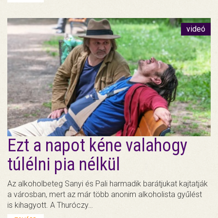
videó
Ezt a napot kéne valahogy
túlélni pia nélkül
Az alkoholbeteg Sanyi és Pali harmadik barátjukat kajtatják
a városban, mert az már több anonim alkoholista gyűlést
is kihagyott. A Thuróczy…