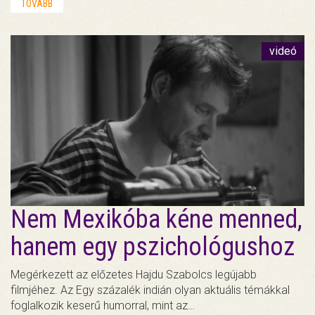
TOVÁBB
videó
Nem Mexikóba kéne menned,
hanem egy pszichológushoz
Megérkezett az előzetes Hajdu Szabolcs legújabb
filmjéhez. Az Egy százalék indián olyan aktuális témákkal
foglalkozik keserű humorral, mint az…