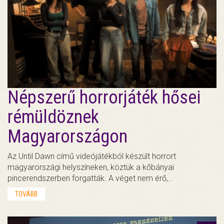
Népszerű horrorjáték hősei
rémüldöznek
Magyarországon
Az Until Dawn című videójátékból készült horrort
magyarországi helyszíneken, köztük a kőbányai
pincerendszerben forgatták. A véget nem érő,…
TOVÁBB