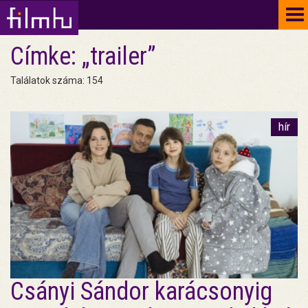
To
na
Címke: „trailer”
Találatok száma: 154
hír
Csányi Sándor karácsonyig