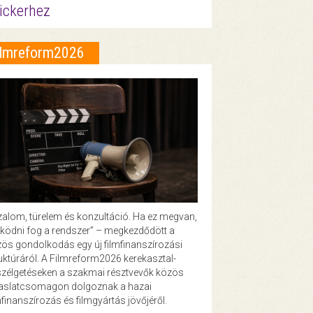
ickerhez
ilmreform2026
zalom, türelem és konzultáció. Ha ez megvan,
ödni fog a rendszer” – megkezdődött a
ös gondolkodás egy új filmfinanszírozási
uktúráról. A Filmreform2026 kerekasztal-
zélgetéseken a szakmai résztvevők közös
vaslatcsomagon dolgoznak a hazai
mfinanszírozás és filmgyártás jövőjéről.