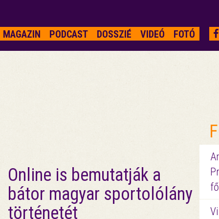
MAGAZIN
PODCAST
DOSSZIÉ
VIDEÓ
FOTÓ
F
A
Online is bemutatják a
P
fő
bátor magyar sportolólány
történetét
Vi