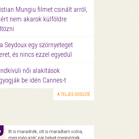
istian Mungiu filmet csinált arról,
ért nem akarok külföldre
ltözni
a Seydoux egy szörnyeteget
eret, és nincs ezzel egyedül
ndkívüli női alakítások
gyogják be idén Cannes-t
A TELJES DOSSZIÉ
Itt is maradnék, ott is maradtam volna,
meg még azér' pár helyet megnéznék.