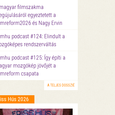
magyar filmszakma
gújulásáról egyeztetett a
lmreform2026 és Nagy Ervin
lmhu podcast #124: Elindult a
zgóképes rendszerváltás
lmhu podcast #125: Így építi a
gyar mozgókép jövőjét a
lmreform csapata
A TELJES DOSSZIÉ
riss Hús 2026