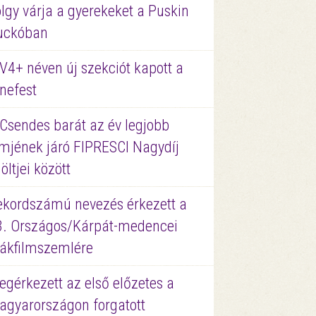
lgy várja a gyerekeket a Puskin
uckóban
V4+ néven új szekciót kapott a
nefest
 Csendes barát az év legjobb
lmjének járó FIPRESCI Nagydíj
löltjei között
ekordszámú nevezés érkezett a
3. Országos/Kárpát-medencei
iákfilmszemlére
gérkezett az első előzetes a
agyarországon forgatott