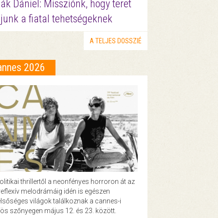
ák Dániel: Missziónk, hogy teret
junk a fiatal tehetségeknek
A TELJES DOSSZIÉ
annes 2026
olitikai thrillertől a neonfényes horroron át az
eflexív melodrámáig idén is egészen
lsőséges világok találkoznak a cannes-i
ös szőnyegen május 12. és 23. között.