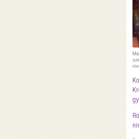
Máj
sze
röv
Ko
Kr
gy
Rö
ni