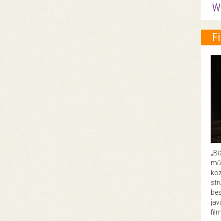
W
F
„Bi
műk
köz
str
bes
ja
fil