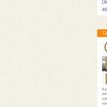
De
ad
C
A p
önr
szé
vör