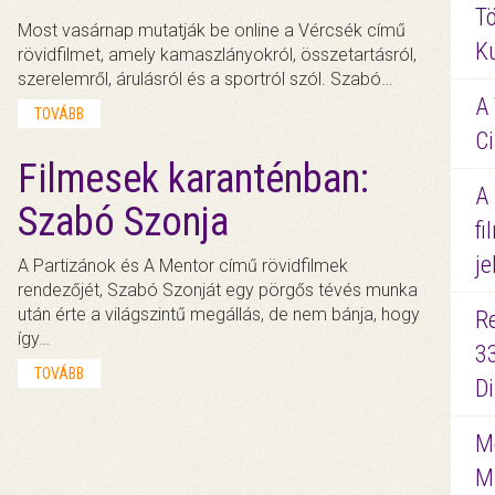
Tö
Most vasárnap mutatják be online a Vércsék című
K
rövidfilmet, amely kamaszlányokról, összetartásról,
szerelemről, árulásról és a sportról szól. Szabó…
A 
TOVÁBB
Ci
Filmesek karanténban:
A
Szabó Szonja
fi
je
A Partizánok és A Mentor című rövidfilmek
rendezőjét, Szabó Szonját egy pörgős tévés munka
után érte a világszintű megállás, de nem bánja, hogy
R
így…
3
TOVÁBB
D
Me
M