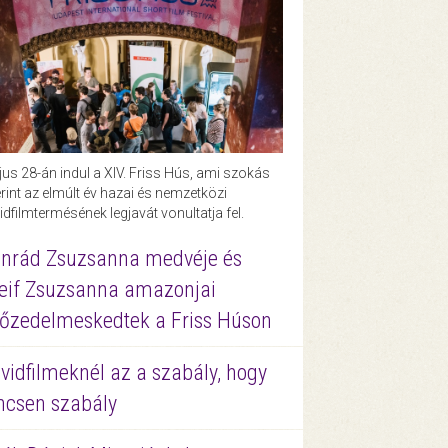
us 28-án indul a XIV. Friss Hús, ami szokás
rint az elmúlt év hazai és nemzetközi
idfilmtermésének legjavát vonultatja fel.
nrád Zsuzsanna medvéje és
eif Zsuzsanna amazonjai
őzedelmeskedtek a Friss Húson
vidfilmeknél az a szabály, hogy
ncsen szabály