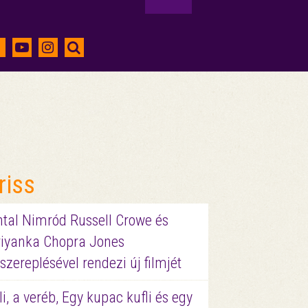
riss
ntal Nimród Russell Crowe és
riyanka Chopra Jones
szereplésével rendezi új filmjét
li, a veréb, Egy kupac kufli és egy