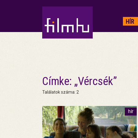
HIRDETÉS
HÍR
Címke: „Vércsék”
Találatok száma: 2
hír