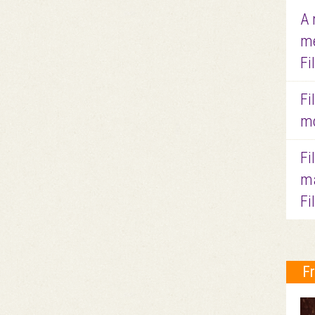
A 
me
Fi
Fi
mo
Fi
ma
Fi
F