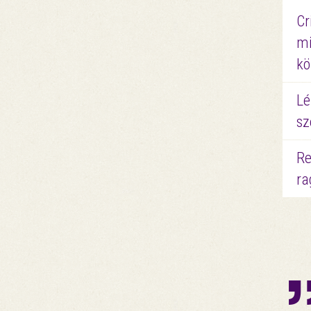
Cr
mi
kö
Lé
sz
Re
ra