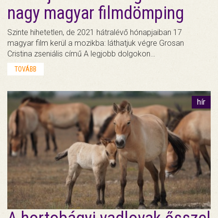
nagy magyar filmdömping
Szinte hihetetlen, de 2021 hátralévő hónapjaiban 17
magyar film kerül a mozikba: láthatjuk végre Grosan
Cristina zseniális című A legjobb dolgokon…
TOVÁBB
hír