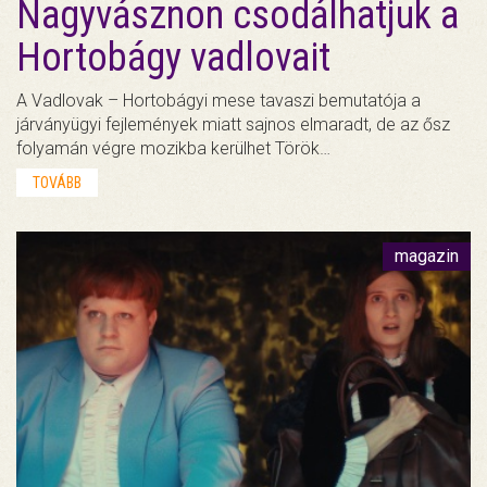
Nagyvásznon csodálhatjuk a
Hortobágy vadlovait
A Vadlovak – Hortobágyi mese tavaszi bemutatója a
járványügyi fejlemények miatt sajnos elmaradt, de az ősz
folyamán végre mozikba kerülhet Török…
TOVÁBB
magazin