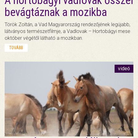
A hortobágyi vadlovak ősszel
bevágtáznak a mozikba
Török Zoltán, a Vad Magyarország rendezőjének legújabb,
látványos természetfilmje, a Vadlovak – Hortobágyi mese
október végétől látható a mozikban.
TOVÁBB
videó