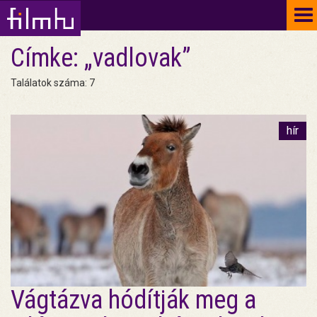
To
na
Címke: „vadlovak”
Találatok száma: 7
hír
Vágtázva hódítják meg a