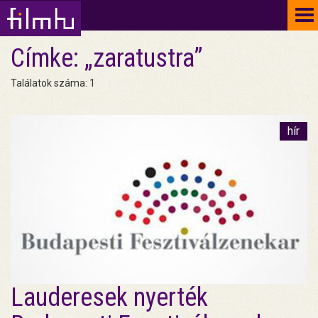
To
na
Címke: „zaratustra”
Találatok száma: 1
hír
Lauderesek nyerték