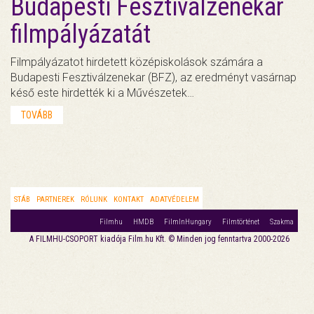
Budapesti Fesztiválzenekar
filmpályázatát
Filmpályázatot hirdetett középiskolások számára a
Budapesti Fesztiválzenekar (BFZ), az eredményt vasárnap
késő este hirdették ki a Művészetek…
TOVÁBB
STÁB
PARTNEREK
RÓLUNK
KONTAKT
ADATVÉDELEM
Filmhu
HMDB
FilmInHungary
Filmtörténet
Szakma
A FILMHU-CSOPORT kiadója Film.hu Kft. © Minden jog fenntartva 2000-2026