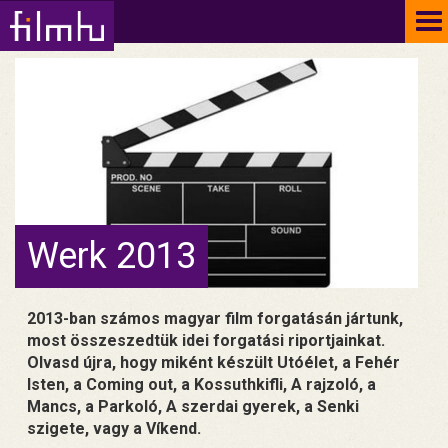
To
na
Werk 2013
2013-ban számos magyar film forgatásán jártunk,
most összeszedtük idei forgatási riportjainkat.
Olvasd újra, hogy miként készült Utóélet, a Fehér
Isten, a Coming out, a Kossuthkifli, A rajzoló, a
Mancs, a Parkoló, A szerdai gyerek, a Senki
szigete, vagy a Víkend.