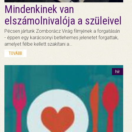
Mindenkinek van
elszámolnivalója a szüleivel
Pécsen jártunk Zomborácz Virág filmjének a forgatásán
- éppen egy karácsonyi betlehemes jelenetet forgattak,
amelyet félbe kellett szakítani a…
TOVÁBB
hír