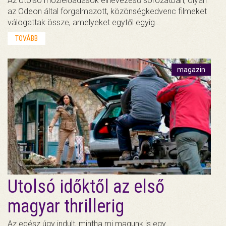
Az Utolsó mozielőadások elnevezésű sorozatban, olyan
az Odeon által forgalmazott, közönségkedvenc filmeket
válogattak össze, amelyeket egytől egyig…
TOVÁBB
magazin
Utolsó időktől az első
magyar thrillerig
Az egész úgy indult, mintha mi magunk is egy