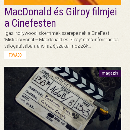
MacDonald és Gilroy filmjei
a Cinefesten
Igazi hollywoodi sikerfilmek szerepelnek a CineFest
’Miskolci vonal – Macdonald és Gilroy’ című információs
válogatásában, ahol az éjszakai mozizók…
TOVÁBB
magazin