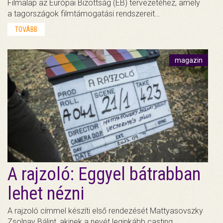
Filmalap az Európai Bizottság (EB) tervezetéhez, amely
a tagországok filmtámogatási rendszereit…
TOVÁBB
magazin
A rajzoló: Eggyel bátrabban
lehet nézni
A rajzoló címmel készíti első rendezését Mattyasovszky
Zsolnay Bálint, akinek a nevét leginkább casting