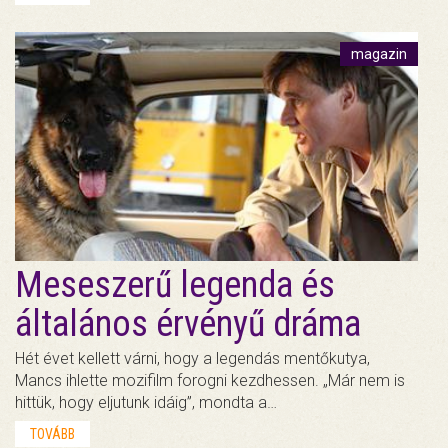
magazin
Meseszerű legenda és
általános érvényű dráma
Hét évet kellett várni, hogy a legendás mentőkutya,
Mancs ihlette mozifilm forogni kezdhessen. „Már nem is
hittük, hogy eljutunk idáig”, mondta a…
TOVÁBB