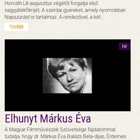
Horváth Lili augusztus végétől forgatja első
nagyjátékfilmjét, A szerdai gyereket, amely nyomokban
Napszúrást is tartalmaz. A rendezővel, a két…
TOVÁBB
hír
Elhunyt Márkus Éva
A Magyar Filmművészek Szövetsége fájdalommal
tudatja, hogy dr. Márkus Éva Balázs Béla-díjas, Érdemes