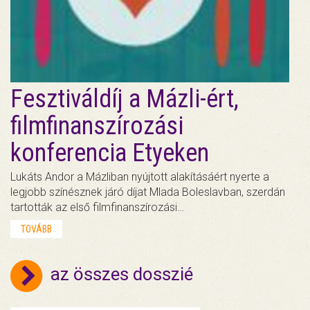
Fesztiváldíj a Mázli-ért,
filmfinanszírozási
konferencia Etyeken
Lukáts Andor a Mázliban nyújtott alakításáért nyerte a
legjobb színésznek járó díjat Mlada Boleslavban, szerdán
tartották az első filmfinanszírozási…
TOVÁBB
az összes dosszié