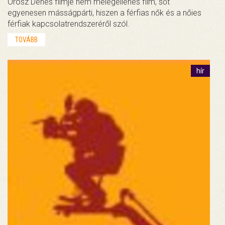
Orosz Dénes filmje nem melegellenes film, sőt
egyenesen másságpárti, hiszen a férfias nők és a nőies
férfiak kapcsolatrendszeréről szól.
TOVÁBB
hír