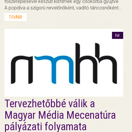
főszereplésével készült kisfilmek egy csokorba gyűjtve.
A popdíva a szigorú nevelőnőként, vadító táncosnőként…
TOVÁBB
hír
Tervezhetőbbé válik a
Magyar Média Mecenatúra
pályázati folyamata