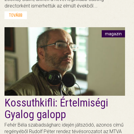
directorként ismerhettük az elmúlt évekből.…
TOVÁBB
magazin
Kossuthkifli: Értelmiségi
Gyalog galopp
Fehér Béla szabadságharc idején játszódó, azonos című
regényéből Rudolf Péter rendez tévésorozatot az MTVA