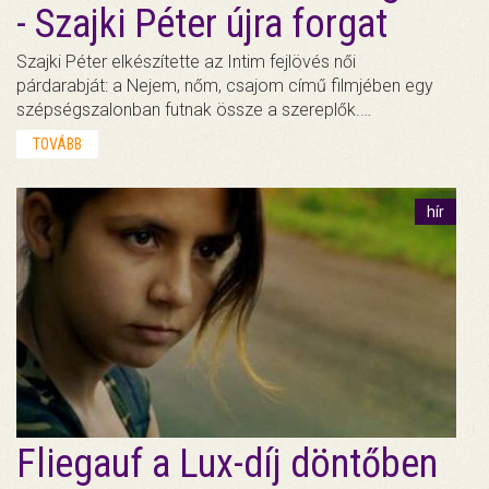
- Szajki Péter újra forgat
Szajki Péter elkészítette az Intim fejlövés női
párdarabját: a Nejem, nőm, csajom című filmjében egy
szépségszalonban futnak össze a szereplők.…
TOVÁBB
hír
Fliegauf a Lux-díj döntőben