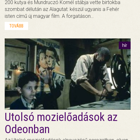
200 kutya és Mundruczó Kornél stábja vette birtokba
szombat délután az Alagutat: készül ugyanis a Fehér
isten című új magyar film. A forgatáson…
TOVÁBB
hír
Utolsó mozielőadások az
Odeonban