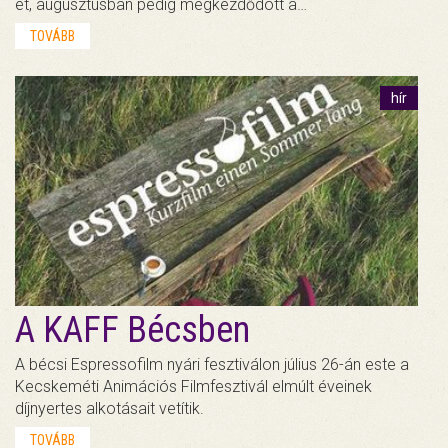
et, augusztusban pedig megkezdődött a…
TOVÁBB
hír
A KAFF Bécsben
A bécsi Espressofilm nyári fesztiválon július 26-án este a
Kecskeméti Animációs Filmfesztivál elmúlt éveinek
díjnyertes alkotásait vetítik.
TOVÁBB