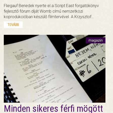
Fliegauf Benedek nyerte el a Script East forgatókönyv
fejlesztő fórum díját Womb című nemzetközi
koprodukcióban készülő filmtervével. A Krzysztof…
TOVÁBB
magazin
Minden sikeres férfi mögött