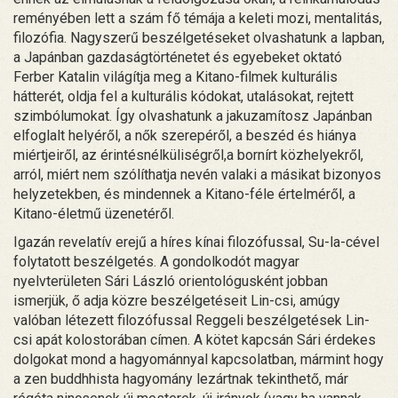
reményében lett a szám fő témája a keleti mozi, mentalitás,
filozófia. Nagyszerű beszélgetéseket olvashatunk a lapban,
a Japánban gazdaságtörténetet és egyebeket oktató
Ferber Katalin világítja meg a Kitano-filmek kulturális
hátterét, oldja fel a kulturális kódokat, utalásokat, rejtett
szimbólumokat. Így olvashatunk a jakuzamítosz Japánban
elfoglalt helyéről, a nők szerepéről, a beszéd és hiánya
miértjeiről, az érintésnélküliségről,a bornírt közhelyekről,
arról, miért nem szólíthatja nevén valaki a másikat bizonyos
helyzetekben, és mindennek a Kitano-féle értelméről, a
Kitano-életmű üzenetéről.
Igazán revelatív erejű a híres kínai filozófussal, Su-la-cével
folytatott beszélgetés. A gondolkodót magyar
nyelvterületen Sári László orientológusként jobban
ismerjük, ő adja közre beszélgetéseit Lin-csi, amúgy
valóban létezett filozófussal Reggeli beszélgetések Lin-
csi apát kolostorában címen. A kötet kapcsán Sári érdekes
dolgokat mond a hagyománnyal kapcsolatban, mármint hogy
a zen buddhhista hagyomány lezártnak tekinthető, már