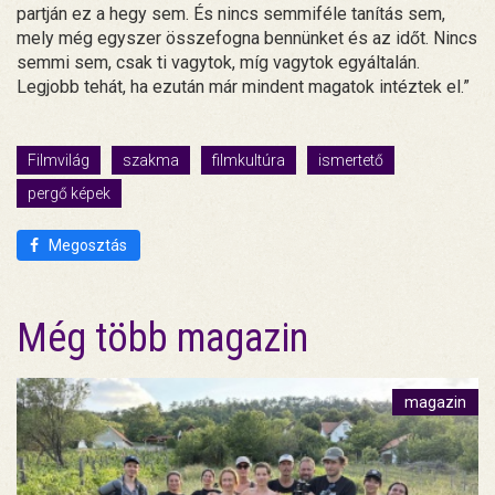
partján ez a hegy sem. És nincs semmiféle tanítás sem,
mely még egyszer összefogna bennünket és az időt. Nincs
semmi sem, csak ti vagytok, míg vagytok egyáltalán.
Legjobb tehát, ha ezután már mindent magatok intéztek el.”
Filmvilág
szakma
filmkultúra
ismertető
pergő képek
Megosztás
Még több magazin
magazin