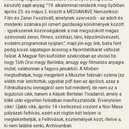
készült) saját anyag: "19. alkalommal rendezik meg Győrben
április 25. és május 2. között a MEDIAWAVE Nemzetközi
Film és Zenei Fesztivált, amelynek szervezői - az adott és
mindenki számára jól ismert gazdasági körülmények között
- igyekszenek közönségüknek a már megszokott magas
színvonalú zenei, filmes, színházi, tánc, képzőművészeti,
irodalmi programokat nyújtani.", majd jön egy link, balra fent
pedig kissé sápatagon ácsorog a Nyomtatóbarát változat
felirat. A Magyar film külföldön szekcióban az utolsó hír,
hogy Tóth Orsi megy Berlinbe, amúgy egy filmuniós anyagra
mutat, valahonnan a fagyos januárból. A Mixben
megtudhatjuk, hogy megjelent a Muszter februári száma (az
elébb már letöltöttük, ugyebár pdf-ben az áprilisit, azaz a
Filmkultura.hu önmagáról sem tud mindent), de nem ez a
legutolsó cikk, hanem a Képek Bertalan Tivadarról, amely a
klikk után egyetlen feliratban manifesztálódik: Érvénytelen
cikk!. Újabb cikk, április 14-i keltezésű viszont a Nisi Masa
pályázati felhívás, ezért ezt rögtön két helyen is
megtekinthetjük, a Felhívások, közlemények közt, illetve a,
ki nem találná senki, Archívumban.