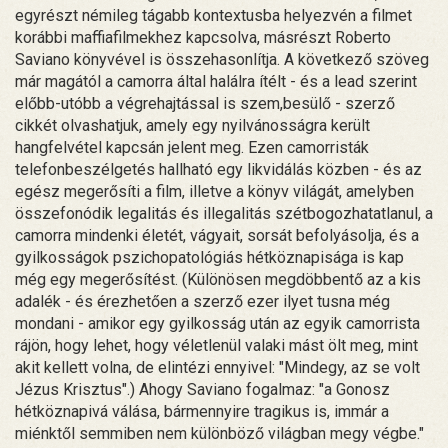
egyrészt némileg tágabb kontextusba helyezvén a filmet
korábbi maffiafilmekhez kapcsolva, másrészt Roberto
Saviano könyvével is összehasonlítja. A következő szöveg
már magától a camorra által halálra ítélt - és a lead szerint
előbb-utóbb a végrehajtással is szem,besülő - szerző
cikkét olvashatjuk, amely egy nyilvánosságra került
hangfelvétel kapcsán jelent meg. Ezen camorristák
telefonbeszélgetés hallható egy likvidálás közben - és az
egész megerősíti a film, illetve a könyv világát, amelyben
összefonódik legalitás és illegalitás szétbogozhatatlanul, a
camorra mindenki életét, vágyait, sorsát befolyásolja, és a
gyilkosságok pszichopatológiás hétköznapisága is kap
még egy megerősítést. (Különösen megdöbbentő az a kis
adalék - és érezhetően a szerző ezer ilyet tusna még
mondani - amikor egy gyilkosság után az egyik camorrista
rájön, hogy lehet, hogy véletlenül valaki mást ölt meg, mint
akit kellett volna, de elintézi ennyivel: "Mindegy, az se volt
Jézus Krisztus".) Ahogy Saviano fogalmaz: "a Gonosz
hétköznapivá válása, bármennyire tragikus is, immár a
miénktől semmiben nem különböző világban megy végbe."