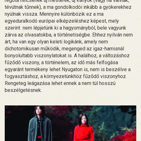
régóta nincsenek új mesterek, új irányok (vagy ha vannak,
tévútnak tűnnek), a ma gondolkodói inkább a gyökerekhez
nyúlnak vissza. Mennyire különbözik ez a ma
egyeduralkodó európai elképzeléshez képest, mely
szerint nem lépjetünk ki a hagyományból, bele vagyunk
zárva az olvasatokba, a történetiségbe. Ehhez nyilván nem
árt, ha van egy olyan keleti logikánk, amely nem
dichotomikusan működik, megenged az igaz-hamisnál
bonyolultabb viszonylatokat is. A halálhoz, a változáshoz
fűződő viszony, a történelem, az idő más felfogása
egyaránt termékeny lehet Nyugaton is, nem is beszélve a
fogyasztáshoz, a környezetünkhöz fűződő viszonyhoz.
Rengeteg leágazása lehet ennek a nem túl hosszú
beszélgetésnek.