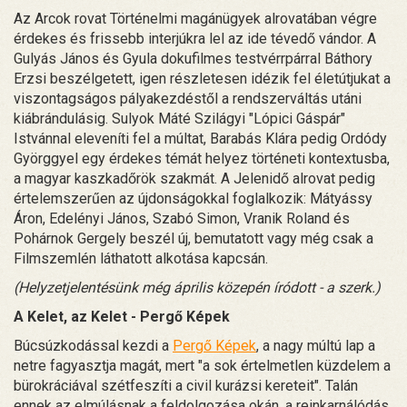
Az Arcok rovat Történelmi magánügyek alrovatában végre
érdekes és frissebb interjúkra lel az ide tévedő vándor. A
Gulyás János és Gyula dokufilmes testvérrpárral Báthory
Erzsi beszélgetett, igen részletesen idézik fel életútjukat a
viszontagságos pályakezdéstől a rendszerváltás utáni
kiábrándulásig. Sulyok Máté Szilágyi "Lópici Gáspár"
Istvánnal eleveníti fel a múltat, Barabás Klára pedig Ordódy
Györggyel egy érdekes témát helyez történeti kontextusba,
a magyar kaszkadőrök szakmát. A Jelenidő alrovat pedig
értelemszerűen az újdonságokkal foglalkozik: Mátyássy
Áron, Edelényi János, Szabó Simon, Vranik Roland és
Pohárnok Gergely beszél új, bemutatott vagy még csak a
Filmszemlén láthatott alkotása kapcsán.
(Helyzetjelentésünk még április közepén íródott - a szerk.)
A Kelet, az Kelet - Pergő Képek
Búcsúzkodással kezdi a
Pergő Képek
, a nagy múltú lap a
netre fagyasztja magát, mert "a sok értelmetlen küzdelem a
bürokráciával szétfeszíti a civil kurázsi kereteit". Talán
ennek az elmúlásnak a feldolgozása okán, a reinkarnálódás