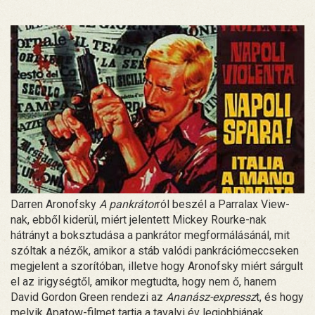
Darren Aronofsky
A pankrátor
ról beszél a Parralax View-
nak, ebből kiderül, miért jelentett Mickey Rourke-nak
hátrányt a boksztudása a pankrátor megformálásánál, mit
szóltak a nézők, amikor a stáb valódi pankrációmeccseken
megjelent a szorítóban, illetve hogy Aronofsky miért sárgult
el az irigységtől, amikor megtudta, hogy nem ő, hanem
David Gordon Green rendezi az
Ananász-expressz
t, és hogy
melyik Apatow-filmet tartja a tavalyi év legjobbjának.