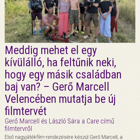
Meddig mehet el egy
kívülálló, ha feltűnik neki,
hogy egy másik családban
baj van? – Gerő Marcell
Velencében mutatja be új
filmtervét
Gerő Marcell és László Sára a Care című
filmtervről
Első nagyjátékfilm-rendezésére készül Gerő Marcell, a