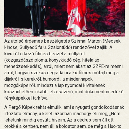
Az utolsó érdemes beszélgetés Szirmai Márton (Mecsek
kincse, Süllyedő falu, Szalontüdő) rendezővel zajlik. A
kívülről érkező filmes beszél a múltjáról
(közgazdászdiploma, könyvkiadó cég, hitelalap-
menedzserkedés), arról, miért nem akart az SZFE-re menni,
arról, hogyan szokás degradálni a kisfilmes műfajt meg a
díjakról, sikerekről, humorról, a mindennapok
mozgóképeiről, mindezt a lap nyomdai kivitelének
köszönhetően inkább jelzésszerű, mint dokumentumértékű
fényképekkel tarkítva.
A Pergő Képek tehát elmúlik, ami a nyugati gondolkodásnak
írtóztató élmény, a keleti azonban máshogy éli meg, „Nem
lehetünk mindig együtt, híveim. Az a cédrus sem áll ott
örökké a kertben, nem áll a kolostor sem, de még a Huo-to