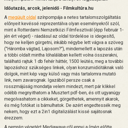
Időutazás, arcok, jelenidő - Filmkultúra.hu
A
megújult oldal
színpompája a netes tartalomszolgáltatás
előnyeit kevéssé reprezentálva olyan eseményekről szól,
mint a Rotterdami Nemzetközi Filmfesztivál (épp február 1-
jén ért véget) - ráadásul az oldal tördelése is idegesítő,
hogy ne kelljen görgetni, inkább négybe lett vágva a szöveg
("Háromba vágtad, Lajosom?"), mindemellett a lapozás után
a többi oldalt mintha lóhalálában kellett volna összerakni,
található rajtuk 1 db fehér háttér, 1500 leütés, meg a további
lapozáshoz szükséges linkek, olyan konzumidiótáknak való
dolgok, mint kép vagy külső vagy más tartalomra mutató
link, nem zavarognak. Igazából persze csak a
rosszmájúság mondatja velem mindezt, mert pár klikkel
odébb megnyithatom a Musztert pdf-ben, és ott ugyanúgy
megolvashatom a cikkeket, görgethetek, amennyit akarok,
és még fotókat is bámulhatok. De azért engedtessék meg
nekem, hogy ezt a 2in1 digitalizálást kissé sajátosnak
érezzem.
A nemrég végetért Mediawave-ről ennyi a (még előtte