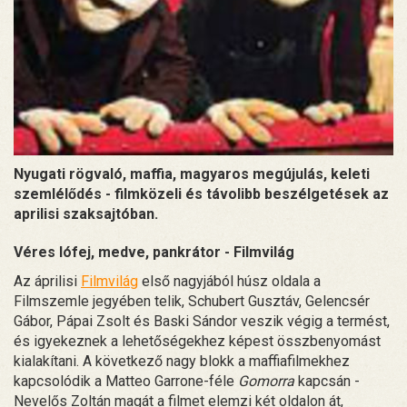
Nyugati rögvaló, maffia, magyaros megújulás, keleti
szemlélődés - filmközeli és távolibb beszélgetések az
aprilisi szaksajtóban.
Véres lófej, medve, pankrátor - Filmvilág
Az áprilisi
Filmvilág
első nagyjából húsz oldala a
Filmszemle jegyében telik, Schubert Gusztáv, Gelencsér
Gábor, Pápai Zsolt és Baski Sándor veszik végig a termést,
és igyekeznek a lehetőségekhez képest összbenyomást
kialakítani. A következő nagy blokk a maffiafilmekhez
kapcsolódik a Matteo Garrone-féle
Gomorra
kapcsán -
Nevelős Zoltán magát a filmet elemzi két oldalon át,