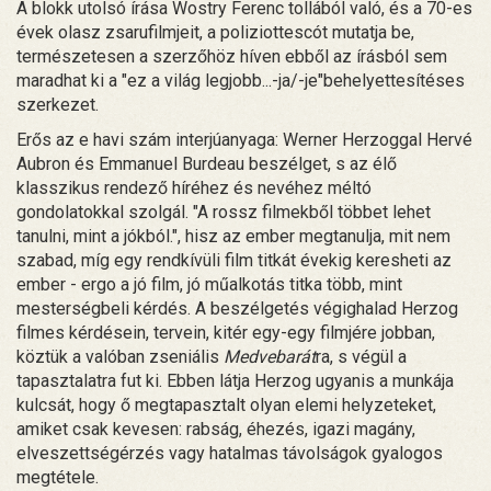
A blokk utolsó írása Wostry Ferenc tollából való, és a 70-es
évek olasz zsarufilmjeit, a poliziottescót mutatja be,
természetesen a szerzőhöz híven ebből az írásból sem
maradhat ki a "ez a világ legjobb...-ja/-je"behelyettesítéses
szerkezet.
Erős az e havi szám interjúanyaga: Werner Herzoggal Hervé
Aubron és Emmanuel Burdeau beszélget, s az élő
klasszikus rendező híréhez és nevéhez méltó
gondolatokkal szolgál. "A rossz filmekből többet lehet
tanulni, mint a jókból.", hisz az ember megtanulja, mit nem
szabad, míg egy rendkívüli film titkát évekig keresheti az
ember - ergo a jó film, jó műalkotás titka több, mint
mesterségbeli kérdés. A beszélgetés végighalad Herzog
filmes kérdésein, tervein, kitér egy-egy filmjére jobban,
köztük a valóban zseniális
Medvebarát
ra, s végül a
tapasztalatra fut ki. Ebben látja Herzog ugyanis a munkája
kulcsát, hogy ő megtapasztalt olyan elemi helyzeteket,
amiket csak kevesen: rabság, éhezés, igazi magány,
elveszettségérzés vagy hatalmas távolságok gyalogos
megtétele.