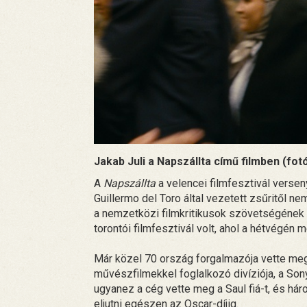
Jakab Juli a Napszállta című filmben (fo
A
Napszállta
a velencei filmfesztivál verse
Guillermo del Toro által vezetett zsűritől n
a nemzetközi filmkritikusok szövetségének a
torontói filmfesztivál volt, ahol a hétvégén
Már közel 70 ország forgalmazója vette meg
művészfilmekkel foglalkozó divíziója, a Sony
ugyanez a cég vette meg a Saul fiá-t, és hár
eljutni egészen az Oscar-díjig.