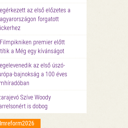
gérkezett az első előzetes a
agyarországon forgatott
ickerhez
Filmpikniken premier előtt
títik a Még egy kívánságot
egelevenedik az első úszó-
urópa-bajnokság a 100 éves
ilmhíradóban
zarajevó Szíve Woody
rrelsonért is dobog
ilmreform2026