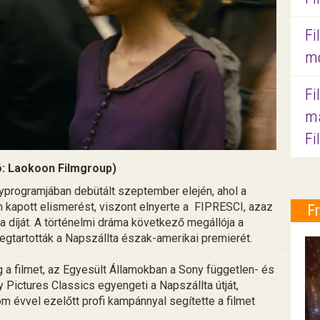
Fi
mo
Fi
ma
Fi
tó: Laokoon Filmgroup)
nyprogramjában debütált szeptember elején, ahol a
em kapott elismerést, viszont elnyerte a FIPRESCI, azaz
F
 díját. A történelmi dráma következő megállója a
 megtartották a Napszállta észak-amerikai premierét.
 a filmet, az Egyesült Államokban a Sony független- és
 Pictures Classics egyengeti a Napszállta útját,
om évvel ezelőtt profi kampánnyal segítette a filmet