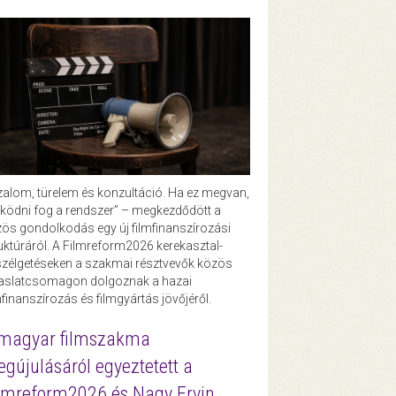
zalom, türelem és konzultáció. Ha ez megvan,
ödni fog a rendszer” – megkezdődött a
ös gondolkodás egy új filmfinanszírozási
uktúráról. A Filmreform2026 kerekasztal-
zélgetéseken a szakmai résztvevők közös
vaslatcsomagon dolgoznak a hazai
mfinanszírozás és filmgyártás jövőjéről.
magyar filmszakma
gújulásáról egyeztetett a
lmreform2026 és Nagy Ervin