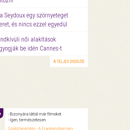
ltözni
a Seydoux egy szörnyeteget
eret, és nincs ezzel egyedül
ndkívüli női alakítások
gyogják be idén Cannes-t
A TELJES DOSSZIÉ
- Bizonyára láttál már filmeket.
- Igen, természetesen.
Szelíd teremtés - A Frankenstein-terv