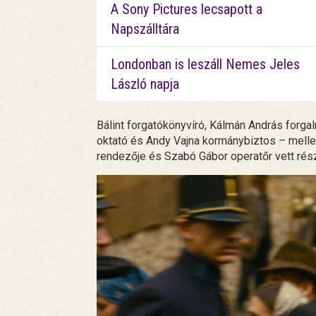
A Sony Pictures lecsapott a
Napszálltára
Londonban is leszáll Nemes Jeles
László napja
Bálint forgatókönyvíró, Kálmán András forg
oktató és Andy Vajna kormánybiztos – mellet
rendezője és Szabó Gábor operatőr vett rész