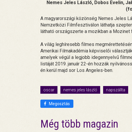
Nemes Jeles László, Dobos Evelin, Jak
(f
A magyarországi közönség Nemes Jeles Lász
Nemzetközi Filmfesztiválon láthatja szepte
látható országszerte a mozikban a Mozinet
A világ leghíresebb filmes megmérettetésén
Amerikai Filmakadémia képviselői választják k
amelyek végül a legjobb idegennyelvű filmnek
listáját 2019. január 22-én hozzák nyilvános
én kerül majd sor Los Angeles-ben.
oscar
nemes jeles lászló
napszállta
Megosztás
Még több magazin