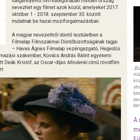
idegennyelvű film kategóriában minden ország
nevezhet egy filmet azok közül, amelyeket 2017.
október 1 - 2018. szeptember 30. között
mutatnak be hazai moziforgalmazásban.
A magyar nevezettről döntő testületben a
Filmalap Filmszakmai Döntőbizottságának tagjai
– Havas Ágnes Filmalap vezérigazgató, Hegedűs
almazási szakember, Kovács András Bálint egyetemi
t Deák Kristóf, az Oscar-díjas
Mindenki
című rövidfilm
„Bi
t.
műk
köz
str
bes
ja
fil
A 
me
Fi