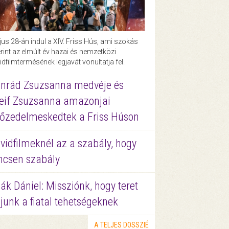
us 28-án indul a XIV. Friss Hús, ami szokás
rint az elmúlt év hazai és nemzetközi
idfilmtermésének legjavát vonultatja fel.
nrád Zsuzsanna medvéje és
eif Zsuzsanna amazonjai
őzedelmeskedtek a Friss Húson
vidfilmeknél az a szabály, hogy
ncsen szabály
ák Dániel: Missziónk, hogy teret
junk a fiatal tehetségeknek
A TELJES DOSSZIÉ