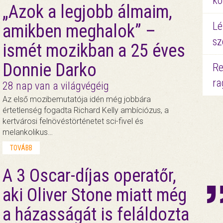
kö
„Azok a legjobb álmaim,
Lé
amikben meghalok” –
sz
ismét mozikban a 25 éves
Donnie Darko
Re
ra
28 nap van a világvégéig
Az első mozibemutatója idén még jobbára
értetlenség fogadta Richard Kelly ambíciózus, a
kertvárosi felnövéstörténetet sci-fivel és
melankolikus…
TOVÁBB
A 3 Oscar-díjas operatőr,
aki Oliver Stone miatt még
a házasságát is feláldozta