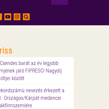
riss
 Csendes barát az év legjobb
lmjének járó FIPRESCI Nagydíj
löltjei között
ekordszámú nevezés érkezett a
3. Országos/Kárpát-medencei
iákfilmszemlére