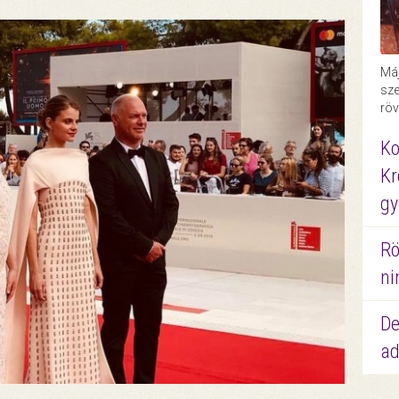
Máj
sze
röv
Ko
Kr
gy
Rö
ni
De
ad