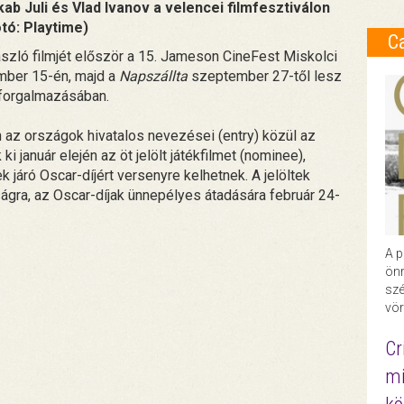
ab Juli és Vlad Ivanov a velencei filmfesztiválon
otó: Playtime)
C
ló filmjét először a 15. Jameson CineFest Miskolci
mber 15-én, majd a
Napszállta
szeptember 27-től lesz
 forgalmazásában.
 az országok hivatalos nevezései (entry) közül az
i január elején az öt jelölt játékfilmet (nominee),
 járó Oscar-díjért versenyre kelhetnek. A jelöltek
ságra, az Oscar-díjak ünnepélyes átadására február 24-
A p
önr
szé
vör
Cr
mi