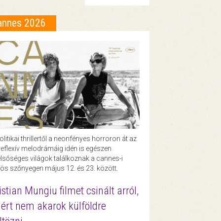
annes 2026
olitikai thrillertől a neonfényes horroron át az
eflexív melodrámáig idén is egészen
lsőséges világok találkoznak a cannes-i
ös szőnyegen május 12. és 23. között.
istian Mungiu filmet csinált arról,
ért nem akarok külföldre