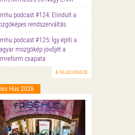
lmhu podcast #124: Elindult a
zgóképes rendszerváltás
lmhu podcast #125: Így építi a
gyar mozgókép jövőjét a
lmreform csapata
A TELJES DOSSZIÉ
riss Hús 2026