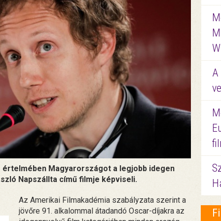
Me
M
W
A 
ve
M
E
f
S
e értelmében Magyarországot a legjobb idegen
zló Napszállta című filmje képviseli.
Ha
Az Amerikai Filmakadémia szabályzata szerint a
jövőre 91. alkalommal átadandó Oscar-díjakra az
F