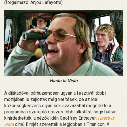
(forgalmazó: Anjou Lafayette).
Hasta la Vista
A díjátadóval párhuzamosan ugyan a fesztivál többi
mozijában is zajlottak még vetítések, de az idei
közönségkedvenc olyan sok szavazattal megelőzte a
programban szereplő összes többi alkotást, hogy bátran
kihirdethették, a nézők idén Geoffrey Enthoven
Hasta la
vista
című filmjét szerették a legjobban a Titanicon. A