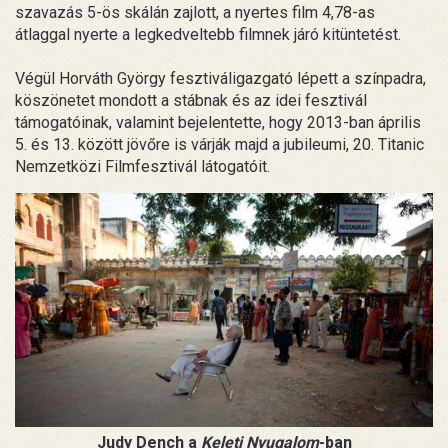
szavazás 5-ös skálán zajlott, a nyertes film 4,78-as
átlaggal nyerte a legkedveltebb filmnek járó kitüntetést.
Végül Horváth György fesztiváligazgató lépett a színpadra,
köszönetet mondott a stábnak és az idei fesztivál
támogatóinak, valamint bejelentette, hogy 2013-ban április
5. és 13. között jövőre is várják majd a jubileumi, 20. Titanic
Nemzetközi Filmfesztivál látogatóit.
Judy Dench a
Keleti Nyugalom
-ban