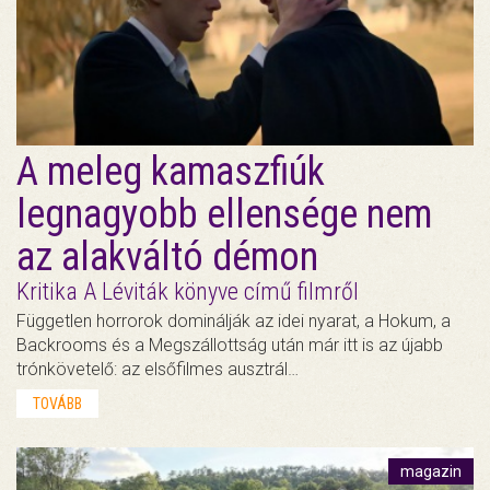
A meleg kamaszfiúk
legnagyobb ellensége nem
az alakváltó démon
Kritika A Léviták könyve című filmről
Független horrorok dominálják az idei nyarat, a Hokum, a
Backrooms és a Megszállottság után már itt is az újabb
trónkövetelő: az elsőfilmes ausztrál…
TOVÁBB
magazin