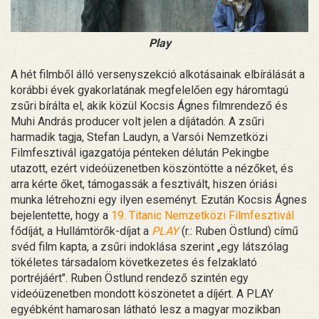
Play
A hét filmből álló versenyszekció alkotásainak elbírálását a
korábbi évek gyakorlatának megfelelően egy háromtagú
zsűri bírálta el, akik közül Kocsis Ágnes filmrendező és
Muhi András producer volt jelen a díjátadón. A zsűri
harmadik tagja, Stefan Laudyn, a Varsói Nemzetközi
Filmfesztivál igazgatója pénteken délután Pekingbe
utazott, ezért videóüzenetben köszöntötte a nézőket, és
arra kérte őket, támogassák a fesztivált, hiszen óriási
munka létrehozni egy ilyen eseményt. Ezután Kocsis Ágnes
bejelentette, hogy a
19. Titanic Nemzetközi Filmfesztivál
fődíját, a Hullámtörők-díjat a
PLAY
(r.: Ruben Östlund) című
svéd film kapta, a zsűri indoklása szerint „egy látszólag
tökéletes társadalom következetes és felzaklató
portréjáért". Ruben Östlund rendező szintén egy
videóüzenetben mondott köszönetet a díjért. A PLAY
egyébként hamarosan látható lesz a magyar mozikban