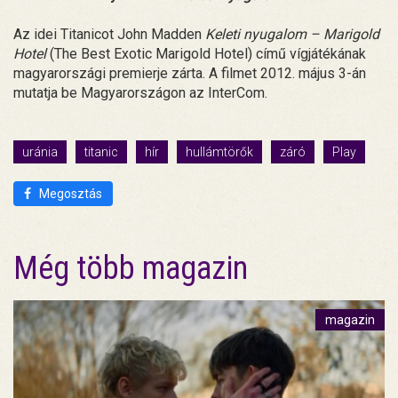
Az idei Titanicot John Madden
Keleti nyugalom – Marigold
Hotel
(The Best Exotic Marigold Hotel) című vígjátékának
magyarországi premierje zárta. A filmet 2012. május 3-án
mutatja be Magyarországon az InterCom.
uránia
titanic
hír
hullámtörők
záró
Play
Megosztás
Még több magazin
magazin