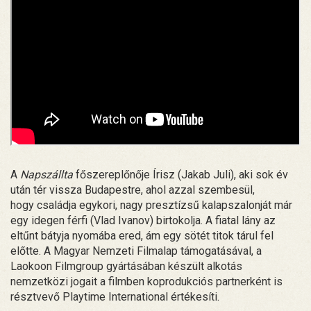
A
Napszállta
főszereplőnője Írisz (Jakab Juli), aki sok év
után tér vissza Budapestre, ahol azzal szembesül,
hogy családja egykori, nagy presztízsű kalapszalonját már
egy idegen férfi (Vlad Ivanov) birtokolja. A fiatal lány az
eltűnt bátyja nyomába ered, ám egy sötét titok tárul fel
előtte. A Magyar Nemzeti Filmalap támogatásával, a
Laokoon Filmgroup gyártásában készült alkotás
nemzetközi jogait a filmben koprodukciós partnerként is
résztvevő Playtime International értékesíti.