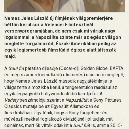
Nemes Jeles László új filmjének világpremierjére
hétfőn kerül sor a Velencei Filmfesztivál
versenyprogramjában, de nem csak mi várjuk nagy
izgalommal: a Napszállta szinte már az egész világon
meglelte forgalmazóit, Észak-Amerikában pedig az
egyik legismertebb filmstúdió égisze alatt játsszák
majd.
A
Saul fia
páratlan díjesője (Oscar-díj, Golden Globe, BAFTA
és még számos kiemelkedő elismerés) után nem meglepő,
hogy Nemes Jeles László második nagyjátékfilmje is
világszerte a mozikba kerül, a tengerentúlon ráadásul az
egyik legnagyobb hollywoodi stúdió karolja fel. A
Variety
beszámolója szerint
a
Napszálltá
t a Sony Pictures
Classics mutatja be az Egyesült Államokban és
Ausztráliában. Úgy tűnik, hogy a Sony független- és
művészfilmekkel foglalkozó divíziójánál jól tudják, mit
csinálnak, mert ők vitték odakint a
Saul fiá
t is, amit a 2015-