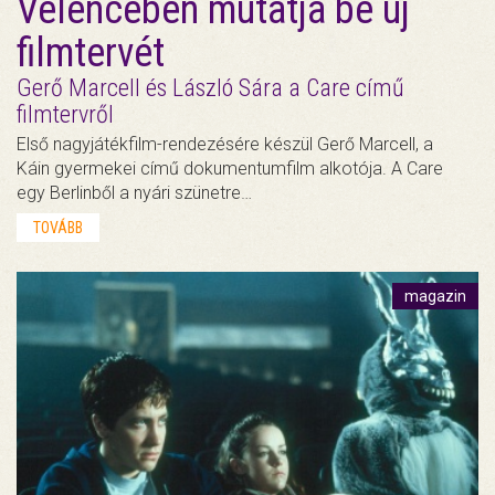
Velencében mutatja be új
filmtervét
Gerő Marcell és László Sára a Care című
filmtervről
Első nagyjátékfilm-rendezésére készül Gerő Marcell, a
Káin gyermekei című dokumentumfilm alkotója. A Care
egy Berlinből a nyári szünetre…
TOVÁBB
magazin