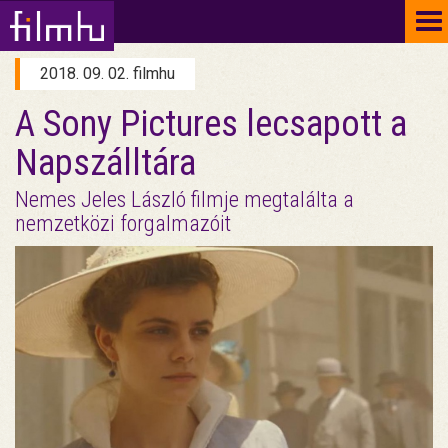
To
na
2018. 09. 02. filmhu
A Sony Pictures lecsapott a
Napszálltára
Nemes Jeles László filmje megtalálta a
nemzetközi forgalmazóit