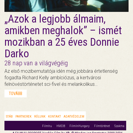
„Azok a legjobb álmaim,
amikben meghalok” – ismét
mozikban a 25 éves Donnie
Darko
28 nap van a világvégéig
Az első mozibemutatója idén még jobbára értetlenség
fogadta Richard Kelly ambíciózus, a kertvárosi
felnövéstörténetet sci-fivel és melankolikus…
TOVÁBB
STÁB
PARTNEREK
RÓLUNK
KONTAKT
ADATVÉDELEM
Filmhu
HMDB
FilmInHungary
Filmtörténet
Szakma