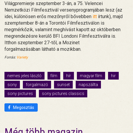
Világpremierje szeptember 3-án, a 75. Velencei
Nemzetközi Filmfesztivál versenyprogramjában lesz (az
idei, különösen erős mezőnyről bővebben
itt
írtunk), majd
szemptember 8-án a Torontói Filmfesztiválon is
megmérkőzik, valamint meghívást kapott az októberben
megrendezésre kerülő BFI Londoni Filmfesztiválra is.
Itthon szeptember 27-től, a Mozinet
forgalmazásában látható a mozikban.
Forrás:
Variety
nemes jeles lászló
film
hír
magyar film
hir
sony
forgalmazó
sunset
napszállta
sony pictures
sony pictures classics
Megosztás
Még több magazin