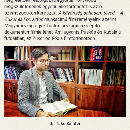
megfelelően feldolgozva egyúttal Hollywood
megszületésének egyedülálló történetét is az ő
szemszögükön keresztül.
A közönség sohasem téved – A
Zukor és Fox sztori
munkacímű film reményeink szerint
Magyarország egyik fontos országimázs építő
dokumentumfilmje lehet. Ami ugyanis Puskás és Kubala a
futballban, az Zukor és Fox a filmtörténetben.
Dr. Takó Sándor