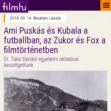
To
na
2019. 09. 14. Ábrahám László
Ami Puskás és Kubala a
futballban, az Zukor és Fox a
filmtörténetben
Dr. Takó Sándor egyetemi oktatóval
beszélgettünk