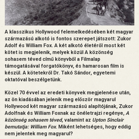
A klasszikus Hollywood felemelkedésében két magyar
származású alkotó is fontos szerepet játszott: Zukor
Adolf és William Fox. A két alkotó életéről most két
kötet is megjelenik, melyek közül A közönség
sohasem téved című könyvből a Filmalap
támogatásával forgatókönyv, és hamarosan film is
készül. A kötetekről Dr. Takó Sándor, egyetemi
oktatóval beszélgetünk.
Közel 70 évvel az eredeti könyvek megjelenése után,
az ön kiadásában jelenik meg először magyarul
Hollywood két magyar származású alapítójának, Zukor
Adolfnak és William Foxnak az önéletrajzi regénye,
A
közönség sohasem téved
, valamint az
Upton Sinclair
bemutatja: William Fox
. Miként lehetséges, hogy eddig
nem jelentek meg magyarul?