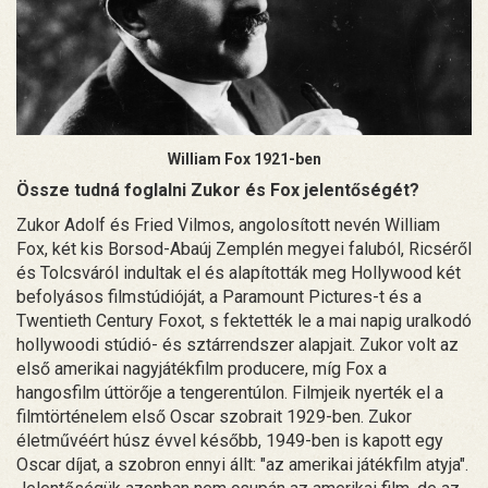
William Fox 1921-ben
Össze tudná foglalni Zukor és Fox jelentőségét?
Zukor Adolf és Fried Vilmos, angolosított nevén William
Fox, két kis Borsod-Abaúj Zemplén megyei faluból, Ricséről
és Tolcsváról indultak el és alapították meg Hollywood két
befolyásos filmstúdióját, a Paramount Pictures-t és a
Twentieth Century Foxot, s fektették le a mai napig uralkodó
hollywoodi stúdió- és sztárrendszer alapjait. Zukor volt az
első amerikai nagyjátékfilm producere, míg Fox a
hangosfilm úttörője a tengerentúlon. Filmjeik nyerték el a
filmtörténelem első Oscar szobrait 1929-ben. Zukor
életművéért húsz évvel később, 1949-ben is kapott egy
Oscar díjat, a szobron ennyi állt: "az amerikai játékfilm atyja".