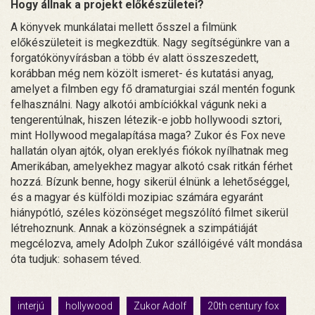
Hogy állnak a projekt előkészületei?
A könyvek munkálatai mellett ősszel a filmünk
előkészületeit is megkezdtük. Nagy segítségünkre van a
forgatókönyvírásban a több év alatt összeszedett,
korábban még nem közölt ismeret- és kutatási anyag,
amelyet a filmben egy fő dramaturgiai szál mentén fogunk
felhasználni. Nagy alkotói ambíciókkal vágunk neki a
tengerentúlnak, hiszen létezik-e jobb hollywoodi sztori,
mint Hollywood megalapítása maga? Zukor és Fox neve
hallatán olyan ajtók, olyan ereklyés fiókok nyílhatnak meg
Amerikában, amelyekhez magyar alkotó csak ritkán férhet
hozzá. Bízunk benne, hogy sikerül élnünk a lehetőséggel,
és a magyar és külföldi mozipiac számára egyaránt
hiánypótló, széles közönséget megszólító filmet sikerül
létrehoznunk. Annak a közönségnek a szimpátiáját
megcélozva, amely Adolph Zukor szállóigévé vált mondása
óta tudjuk: sohasem téved.
interjú
hollywood
Zukor Adolf
20th century fox