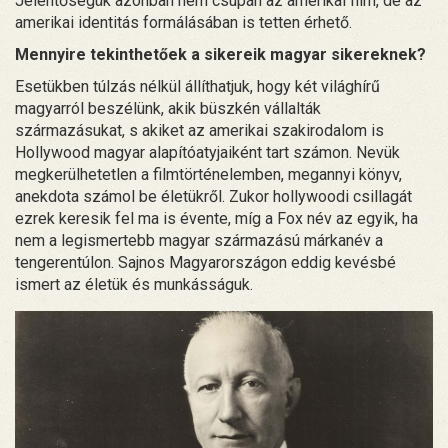
Jelentőségük azonban nem csupán az amerikai film, de az
amerikai identitás formálásában is tetten érhető.
Mennyire tekinthetőek a sikereik magyar sikereknek?
Esetükben túlzás nélkül állíthatjuk, hogy két világhírű
magyarról beszélünk, akik büszkén vállalták
származásukat, s akiket az amerikai szakirodalom is
Hollywood magyar alapítóatyjaiként tart számon. Nevük
megkerülhetetlen a filmtörténelemben, megannyi könyv,
anekdota számol be életükről. Zukor hollywoodi csillagát
ezrek keresik fel ma is évente, míg a Fox név az egyik, ha
nem a legismertebb magyar származású márkanév a
tengerentúlon. Sajnos Magyarországon eddig kevésbé
ismert az életük és munkásságuk.