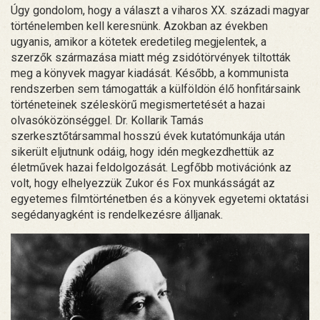
Úgy gondolom, hogy a választ a viharos XX. századi magyar
történelemben kell keresnünk. Azokban az években
ugyanis, amikor a kötetek eredetileg megjelentek, a
szerzők származása miatt még zsidótörvények tiltották
meg a könyvek magyar kiadását. Később, a kommunista
rendszerben sem támogatták a külföldön élő honfitársaink
történeteinek széleskörű megismertetését a hazai
olvasóközönséggel. Dr. Kollarik Tamás
szerkesztőtársammal hosszú évek kutatómunkája után
sikerült eljutnunk odáig, hogy idén megkezdhettük az
életművek hazai feldolgozását. Legfőbb motivációnk az
volt, hogy elhelyezzük Zukor és Fox munkásságát az
egyetemes filmtörténetben és a könyvek egyetemi oktatási
segédanyagként is rendelkezésre álljanak.