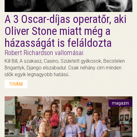
A 3 Oscar-díjas operatőr, aki
Oliver Stone miatt még a
házasságát is feláldozta
Robert Richardson vallomásai
Kill Bill, A szakasz, Casino, Született gyilkosok, Becstelen
Brigantyk, Django elszabadul. Csak néhány cím minden
idők egyik legnagyobb hatású…
TOVÁBB
magazin