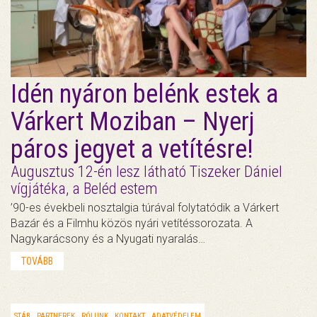
Idén nyáron belénk estek a
Várkert Moziban – Nyerj
páros jegyet a vetítésre!
Augusztus 12-én lesz látható Tiszeker Dániel
vígjátéka, a Beléd estem
’90-es évekbeli nosztalgia túrával folytatódik a Várkert
Bazár és a Filmhu közös nyári vetítéssorozata. A
Nagykarácsony és a Nyugati nyaralás…
TOVÁBB
STÁB
PARTNEREK
RÓLUNK
KONTAKT
ADATVÉDELEM