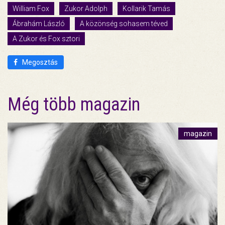
William Fox
Zukor Adolph
Kollarik Tamás
Ábrahám László
A közönség sohasem téved
A Zukor és Fox sztori
Megosztás
Még több magazin
magazin