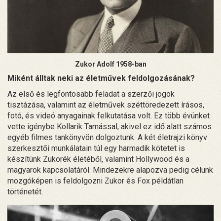
Zukor Adolf 1958-ban
Miként álltak neki az életművek feldolgozásának?
Az első és legfontosabb feladat a szerzői jogok
tisztázása, valamint az életművek széttöredezett írásos,
fotó, és videó anyagainak felkutatása volt. Ez több évünket
vette igénybe Kollarik Tamással, akivel ez idő alatt számos
egyéb filmes tankönyvön dolgoztunk. A két életrajzi könyv
szerkesztői munkálatain túl egy harmadik kötetet is
készítünk Zukorék életéből, valamint Hollywood és a
magyarok kapcsolatáról. Mindezekre alapozva pedig célunk
mozgóképen is feldolgozni Zukor és Fox példátlan
történetét.