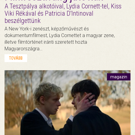
A Tesztpálya alkotóival, Lydia Cornett-tel, Kiss
Viki Rékával és Patricia D’Intinoval
beszélgettünk
A New York-i zenészt, képzőművészt és
dokumentumfilmest, Lydia Cornettet a magyar zene,
illetve filmtörténet iránti szeretett hozta
Magyarországra…
TOVÁBB
magazin