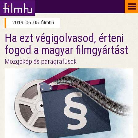
To
na
2019. 06. 05. filmhu
Ha ezt végigolvasod, érteni
fogod a magyar filmgyártást
Mozgókép és paragrafusok