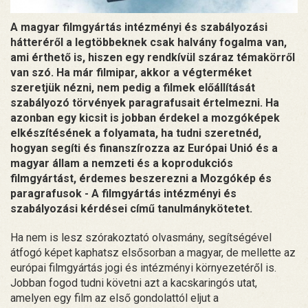
A magyar filmgyártás intézményi és szabályozási
hátteréről a legtöbbeknek csak halvány fogalma van,
ami érthető is, hiszen egy rendkívül száraz témakörről
van szó. Ha már filmipar, akkor a végterméket
szeretjük nézni, nem pedig a filmek előállítását
szabályozó törvények paragrafusait értelmezni. Ha
azonban egy kicsit is jobban érdekel a mozgóképek
elkészítésének a folyamata, ha tudni szeretnéd,
hogyan segíti és finanszírozza az Európai Unió és a
magyar állam a nemzeti és a koprodukciós
filmgyártást, érdemes beszerezni a Mozgókép és
paragrafusok - A filmgyártás intézményi és
szabályozási kérdései című tanulmánykötetet.
Ha nem is lesz szórakoztató olvasmány, segítségével
átfogó képet kaphatsz elsősorban a magyar, de mellette az
európai filmgyártás jogi és intézményi környezetéről is.
Jobban fogod tudni követni azt a kacskaringós utat,
amelyen egy film az első gondolattól eljut a