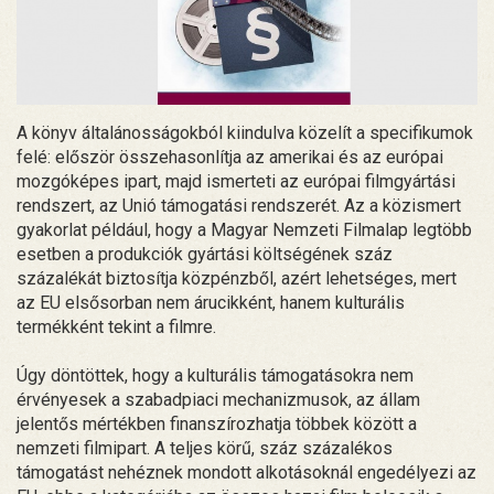
A könyv általánosságokból kiindulva közelít a specifikumok
felé: először összehasonlítja az amerikai és az európai
mozgóképes ipart, majd ismerteti az európai filmgyártási
rendszert, az Unió támogatási rendszerét. Az a közismert
gyakorlat például, hogy a Magyar Nemzeti Filmalap legtöbb
esetben a produkciók gyártási költségének száz
százalékát biztosítja közpénzből, azért lehetséges, mert
az EU elsősorban nem árucikként, hanem kulturális
termékként tekint a filmre.
Úgy döntöttek, hogy a kulturális támogatásokra nem
érvényesek a szabadpiaci mechanizmusok, az állam
jelentős mértékben finanszírozhatja többek között a
nemzeti filmipart. A teljes körű, száz százalékos
támogatást nehéznek mondott alkotásoknál engedélyezi az