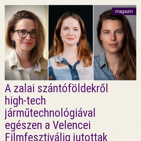
magazin
A zalai szántóföldekről
high-tech
járműtechnológiával
egészen a Velencei
Filmfesztiválig jutottak