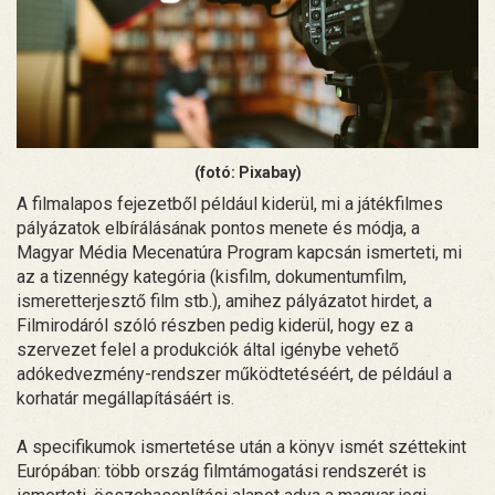
(fotó: Pixabay)
A filmalapos fejezetből például kiderül, mi a játékfilmes
pályázatok elbírálásának pontos menete és módja, a
Magyar Média Mecenatúra Program kapcsán ismerteti, mi
az a tizennégy kategória (kisfilm, dokumentumfilm,
ismeretterjesztő film stb.), amihez pályázatot hirdet, a
Filmirodáról szóló részben pedig kiderül, hogy ez a
szervezet felel a produkciók által igénybe vehető
adókedvezmény-rendszer működtetéséért, de például a
korhatár megállapításáért is.
A specifikumok ismertetése után a könyv ismét széttekint
Európában: több ország filmtámogatási rendszerét is