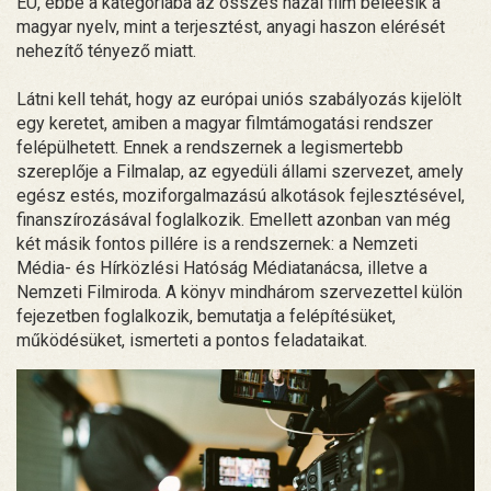
EU, ebbe a kategóriába az összes hazai film beleesik a
magyar nyelv, mint a terjesztést, anyagi haszon elérését
nehezítő tényező miatt.
Látni kell tehát, hogy az európai uniós szabályozás kijelölt
egy keretet, amiben a magyar filmtámogatási rendszer
felépülhetett. Ennek a rendszernek a legismertebb
szereplője a Filmalap, az egyedüli állami szervezet, amely
egész estés, moziforgalmazású alkotások fejlesztésével,
finanszírozásával foglalkozik. Emellett azonban van még
két másik fontos pillére is a rendszernek: a Nemzeti
Média- és Hírközlési Hatóság Médiatanácsa, illetve a
Nemzeti Filmiroda. A könyv mindhárom szervezettel külön
fejezetben foglalkozik, bemutatja a felépítésüket,
működésüket, ismerteti a pontos feladataikat.