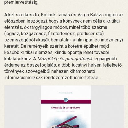
premiervetítésig.
A két szerkesztő, Kollarik Tamás és Varga Balázs rögtön az
előszóban leszögezi, hogy a könyvnek nem célja a kritikai
elemzés, ők tárgyilagos módon, minél több szakma
(jogász, közgazdász, filmtörténész, producer stb)
szemszögéből akarják bemutatni a film ipari és intézményi
keretét. De reményeik szerint a kötetre épülhet majd
később kritikai elemzés, kiindulópontja lehet további
kutatásokhoz. A
Mozgókép és paragrafusok
legnagyobb
érdeme az összefoglalás; a több tucatnyi helyen fellelhető,
törvények szövegeiből nehezen kihámozható
információmorzsák rendszerezett ismertetése.