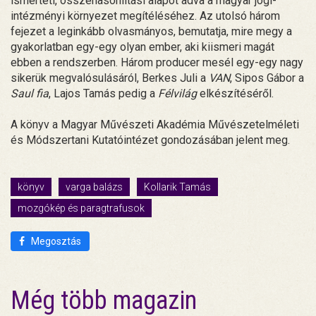
ismerteti, összehasonlítási alapot adva a magyar jogi-
intézményi környezet megítéléséhez. Az utolsó három
fejezet a leginkább olvasmányos, bemutatja, mire megy a
gyakorlatban egy-egy olyan ember, aki kiismeri magát
ebben a rendszerben. Három producer mesél egy-egy nagy
sikerük megvalósulásáról, Berkes Juli a
VAN
, Sipos Gábor a
Saul fia
, Lajos Tamás pedig a
Félvilág
elkészítéséről.
A könyv a Magyar Művészeti Akadémia Művészetelméleti
és Módszertani Kutatóintézet gondozásában jelent meg.
könyv
varga balázs
Kollarik Tamás
mozgókép és paragtrafusok
Megosztás
Még több magazin