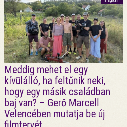
magazin
Meddig mehet el egy
kívülálló, ha feltűnik neki,
hogy egy másik családban
baj van? – Gerő Marcell
Velencében mutatja be új
filmtervét