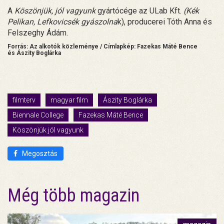
A
Köszönjük, jól vagyunk
gyártócége az ULab Kft.
(Kék
Pelikan, Lefkovicsék gyászolna
k), producerei Tóth Anna és
Felszeghy Ádám.
Forrás: Az alkotók közleménye / Címlapkép: Fazekas Máté Bence
és Ászity Boglárka
filmterv
magyar film
Ászity Boglárka
Biennale College
Fazekas Máté Bence
Köszönjük jól vagyunk
Megosztás
Még több magazin