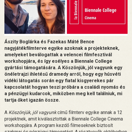
Ászity Boglárka és Fazekas Máté Bence
nagyjátékfilmterve egyike azoknak a projekteknek,
amelyeket beválogattak a velencei filmfesztivál
workshopjára, és így esélyes a Biennale College
gyártási támogatására. A Köszönjük, jól vagyunk egy
önéletrajzi ihletésű dramedy arról, hogy egy húsvéti
vidéki látogatás során egy fiatal kisgyerekes pár
kapcsolatát hogyan teszi próbára a családi nyomás és
a pénzügyi kudarcok, miközben meg kell találniuk, mi
tartja őket igazán össze.
A
Köszönjük, jól vagyunk
című filmterv egyike annak a 12
projektnek, amit kiválasztottak a Biennale College Cinema
workshopjára. A program kezdő filmeseknek biztosít
szakmai és pénzügyi támogatást. A résztvevők októberben