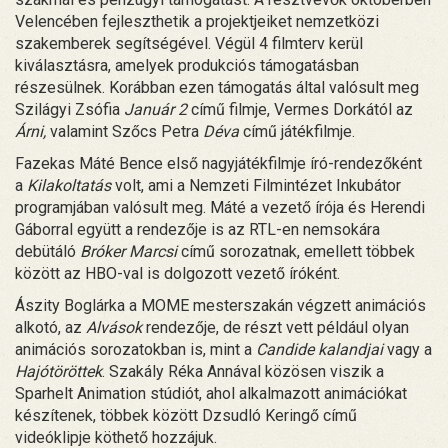
Velencében fejleszthetik a projektjeiket nemzetközi
szakemberek segítségével. Végül 4 filmterv kerül
kiválasztásra, amelyek produkciós támogatásban
részesülnek. Korábban ezen támogatás által valósult meg
Szilágyi Zsófia
Január 2
című filmje, Vermes Dorkától az
Árni,
valamint Szőcs Petra
Déva
című játékfilmje.
Fazekas Máté Bence első nagyjátékfilmje író-rendezőként
a
Kilakoltatás
volt, ami a Nemzeti Filmintézet Inkubátor
programjában valósult meg. Máté a vezető írója és Herendi
Gáborral együtt a rendezője is az RTL-en nemsokára
debütáló
Bróker Marcsi
című sorozatnak, emellett többek
között az HBO-val is dolgozott vezető íróként.
Ászity Boglárka a MOME mesterszakán végzett animációs
alkotó, az
Alvások
rendezője, de részt vett például olyan
animációs sorozatokban is, mint a
Candide kalandjai
vagy a
Hajótöröttek
. Szakály Réka Annával közösen viszik a
Sparhelt Animation stúdiót, ahol alkalmazott animációkat
készítenek, többek között Dzsudló Keringő című
videóklipje köthető hozzájuk.