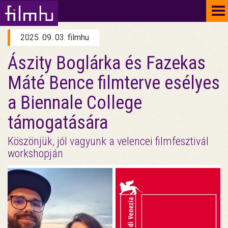
To
na
2025. 09. 03. filmhu
Ászity Boglárka és Fazekas
Máté Bence filmterve esélyes
a Biennale College
támogatására
Köszönjük, jól vagyunk a velencei filmfesztivál
workshopján