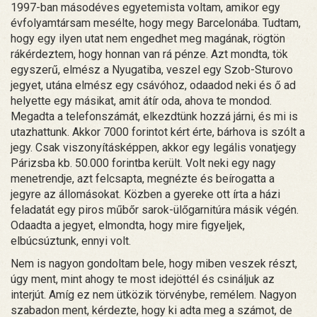
1997-ban másodéves egyetemista voltam, amikor egy
évfolyamtársam mesélte, hogy megy Barcelonába. Tudtam,
hogy egy ilyen utat nem engedhet meg magának, rögtön
rákérdeztem, hogy honnan van rá pénze. Azt mondta, tök
egyszerű, elmész a Nyugatiba, veszel egy Szob-Sturovo
jegyet, utána elmész egy csávóhoz, odaadod neki és ő ad
helyette egy másikat, amit átír oda, ahova te mondod.
Megadta a telefonszámát, elkezdtünk hozzá járni, és mi is
utazhattunk. Akkor 7000 forintot kért érte, bárhova is szólt a
jegy. Csak viszonyításképpen, akkor egy legális vonatjegy
Párizsba kb. 50.000 forintba került. Volt neki egy nagy
menetrendje, azt felcsapta, megnézte és beírogatta a
jegyre az állomásokat. Közben a gyereke ott írta a házi
feladatát egy piros műbőr sarok-ülőgarnitúra másik végén.
Odaadta a jegyet, elmondta, hogy mire figyeljek,
elbúcsúztunk, ennyi volt.
Nem is nagyon gondoltam bele, hogy miben veszek részt,
úgy ment, mint ahogy te most idejöttél és csináljuk az
interjút. Amíg ez nem ütközik törvénybe, remélem. Nagyon
szabadon ment, kérdezte, hogy ki adta meg a számot, de