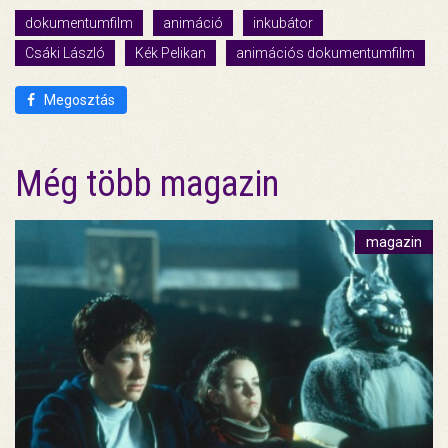
dokumentumfilm
animáció
inkubátor
Csáki László
Kék Pelikan
animációs dokumentumfilm
Megosztás
Még több magazin
magazin