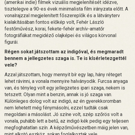
(amerikai indie) filmek vizuális megjelenítését idézve,
tisztelegve a 90-es évek minimalista film irányzata előtt. A
vonalrajzzal megjelenített főszereplők és a látványterv
kialakításában fontos előkép volt, Fehér László
festőművész, korai, fekete-fehér archív-amatőr
fotográfiákat megidéző olajképei és világos körvonal
figurái.
Régen sokat játszottam az indigóval, és megmaradt
bennem a jellegzetes szaga is. Te is kísérletezgettél
vele?
Azzal játszottam, hogy mennyit bír egy lap, hány réteget
lehet rávinni, a vonala mennyire halványodik. Furcsa anyaga
van, és tényleg volt egy jellegzetes ipari szaga, nekem is
tetszett. Olyan mint a benzin, annak is jó szaga van.
Különleges dolog volt az indigó, az én gyerekkoromban
nem lehetett még fénymásolni, ezzel tudták csak
megoldani a másolást. Jó színe volt, szép szőrös volt a
vonala, puhább lett a betű, az indigó kék pedig egy teljesen
megfoghatatlan szín. A képzőművészetben máig jelen van,
mint alkotó eszköz, sokan foglalkoztak vele