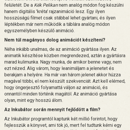
felületét. De a
Kék Pelikan
nem analóg módon fog készülni
hanem digitális 'kréta' rajzanimáció lesz. Egy ilyen
hosszúságú filmet csak stábbal lehet gyártani, és ilyen
léptékben már nem működik a táblára analóg módon
egyszemélyben készülő animáció.
Nem túl magányos dolog animációt készíteni?
Néha inkább unalmas, de az animáció gyártása ilyen. Az
animatik készítése közben megrendezed, aztán a gyártásra
marad kulimunka. Nagy munka, de amikor benne vagy, nem
ezt nézed. Alig várom, hogy leanimáljam a jelenetet és
berakjam a helyére. Ha már van három jelenet akkor húzza
magával többi, el nem készült szekvenciát. Azt kell elérned,
hogy öngerjesztő folyamattá váljon az animáció, és
onnantól minden történik magától. Az animáció gyártása
olyan, mint egy hosszú álom.
Az Inkubátor során mennyit fejlődött a film?
Az Inkubátor programtól kaptunk két millió forintot, hogy
fejlesszük a könyvet, ami tök jó, mert fel tudtunk kérni egy