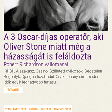
A 3 Oscar-díjas operatőr, aki
Oliver Stone miatt még a
házasságát is feláldozta
Robert Richardson vallomásai
Kill Bill, A szakasz, Casino, Született gyilkosok, Becstelen
Brigantyk, Django elszabadul. Csak néhány cím minden
idők egyik legnagyobb hatású…
TOVÁBB
STÁB
PARTNEREK
RÓLUNK
KONTAKT
ADATVÉDELEM