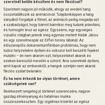
szeretnél belőle készíteni és nem fikciósat?
Szerintem nagyon jól működik, ahogy az eredeti hang
összetalálkozik az animációval. Tulajdonképpen a hang
irányából forgatjuk a filmet, az animáció pedig megadja azt
a szabadságot, hogy bármit bármikor meg tudunk jeleníteni,
és homogén lesz az egész. Egyszerre, egy egységes
vizuális világban jelenik meg egymás mellett Kádár János
és egy szerelmespár az Eiffel-torony lábánál. Az
élőszereplős dokumentumfilmben problémás, hogy nem
tudsz helyzetekre építeni és sokszor kell beszélő fejeket
mutatni – én nem akarom ezt, helyezeteket akarok és
ezeken keresztül mesélni a sztorit. Arra szeretnék építeni,
amit kapok az emberektől, a hangok szintjén nem akarok
fikciós szálat belerakni.
És ha nem érkezik be olyan történet, amire
szükségetek van?
Beérkezett rengeteg jó történet szerencsére, nagyon
gazdag élményanyag és hatalmas munka
összeszerkeszteni. Egy izgalmas kísérlet az egész