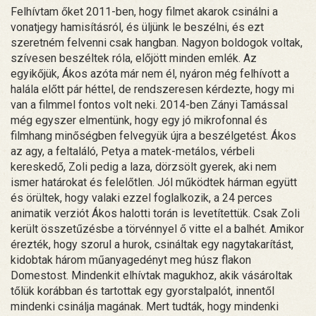
Felhívtam őket 2011-ben, hogy filmet akarok csinálni a
vonatjegy hamisításról, és üljünk le beszélni, és ezt
szeretném felvenni csak hangban. Nagyon boldogok voltak,
szívesen beszéltek róla, előjött minden emlék. Az
egyikőjük, Ákos azóta már nem él, nyáron még felhívott a
halála előtt pár héttel, de rendszeresen kérdezte, hogy mi
van a filmmel fontos volt neki. 2014-ben Zányi Tamással
még egyszer elmentünk, hogy egy jó mikrofonnal és
filmhang minőségben felvegyük újra a beszélgetést. Ákos
az agy, a feltaláló, Petya a matek-metálos, vérbeli
kereskedő, Zoli pedig a laza, dörzsölt gyerek, aki nem
ismer határokat és felelőtlen. Jól működtek hárman együtt
és örültek, hogy valaki ezzel foglalkozik, a 24 perces
animatik verziót Ákos halotti torán is levetítettük. Csak Zoli
került összetűzésbe a törvénnyel ő vitte el a balhét. Amikor
érezték, hogy szorul a hurok, csináltak egy nagytakarítást,
kidobtak három műanyagedényt meg húsz flakon
Domestost. Mindenkit elhívtak magukhoz, akik vásároltak
tőlük korábban és tartottak egy gyorstalpalót, innentől
mindenki csinálja magának. Mert tudták, hogy mindenki