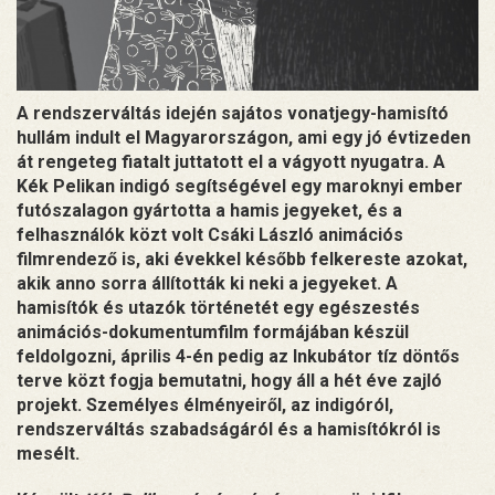
A rendszerváltás idején sajátos vonatjegy-hamisító
hullám indult el Magyarországon, ami egy jó évtizeden
át rengeteg fiatalt juttatott el a vágyott nyugatra. A
Kék Pelikan indigó segítségével egy maroknyi ember
futószalagon gyártotta a hamis jegyeket, és a
felhasználók közt volt Csáki László animációs
filmrendező is, aki évekkel később felkereste azokat,
akik anno sorra állították ki neki a jegyeket. A
hamisítók és utazók történetét egy egészestés
animációs-dokumentumfilm formájában készül
feldolgozni, április 4-én pedig az Inkubátor tíz döntős
terve közt fogja bemutatni, hogy áll a hét éve zajló
projekt. Személyes élményeiről, az indigóról,
rendszerváltás szabadságáról és a hamisítókról is
mesélt.