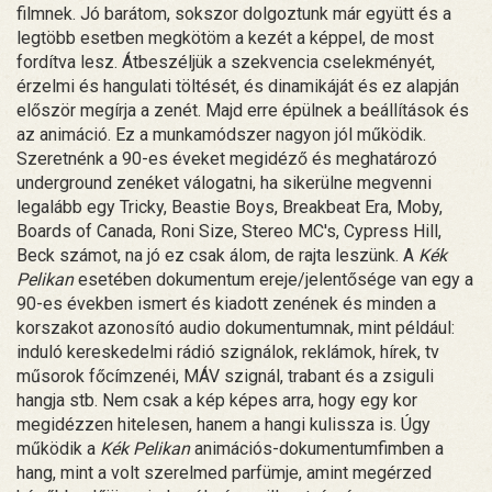
filmnek. Jó barátom, sokszor dolgoztunk már együtt és a
legtöbb esetben megkötöm a kezét a képpel, de most
fordítva lesz. Átbeszéljük a szekvencia cselekményét,
érzelmi és hangulati töltését, és dinamikáját és ez alapján
először megírja a zenét. Majd erre épülnek a beállítások és
az animáció. Ez a munkamódszer nagyon jól működik.
Szeretnénk a 90-es éveket megidéző és meghatározó
underground zenéket válogatni, ha sikerülne megvenni
legalább egy Tricky, Beastie Boys, Breakbeat Era, Moby,
Boards of Canada, Roni Size, Stereo MC's, Cypress Hill,
Beck számot, na jó ez csak álom, de rajta leszünk. A
Kék
Pelikan
esetében dokumentum ereje/jelentősége van egy a
90-es években ismert és kiadott zenének és minden a
korszakot azonosító audio dokumentumnak, mint például:
induló kereskedelmi rádió szignálok, reklámok, hírek, tv
műsorok főcímzenéi, MÁV szignál, trabant és a zsiguli
hangja stb. Nem csak a kép képes arra, hogy egy kor
megidézzen hitelesen, hanem a hangi kulissza is. Úgy
működik a
Kék Pelikan
animációs-dokumentumfimben a
hang, mint a volt szerelmed parfümje, amint megérzed