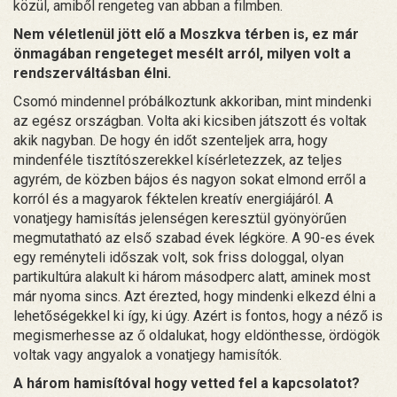
közül, amiből rengeteg van abban a filmben.
Nem véletlenül jött elő a Moszkva térben is, ez már
önmagában rengeteget mesélt arról, milyen volt a
rendszerváltásban élni.
Csomó mindennel próbálkoztunk akkoriban, mint mindenki
az egész országban. Volta aki kicsiben játszott és voltak
akik nagyban. De hogy én időt szenteljek arra, hogy
mindenféle tisztítószerekkel kísérletezzek, az teljes
agyrém, de közben bájos és nagyon sokat elmond erről a
korról és a magyarok féktelen kreatív energiájáról. A
vonatjegy hamisítás jelenségen keresztül gyönyörűen
megmutatható az első szabad évek légköre. A 90-es évek
egy reményteli időszak volt, sok friss dologgal, olyan
partikultúra alakult ki három másodperc alatt, aminek most
már nyoma sincs. Azt érezted, hogy mindenki elkezd élni a
lehetőségekkel ki így, ki úgy. Azért is fontos, hogy a néző is
megismerhesse az ő oldalukat, hogy eldönthesse, ördögök
voltak vagy angyalok a vonatjegy hamisítók.
A három hamisítóval hogy vetted fel a kapcsolatot?