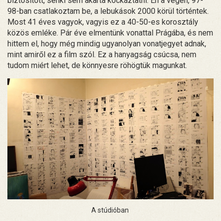
biztosított, senki sem akarta kockáztatni. Én a végén, 97-
98-ban csatlakoztam be, a lebukások 2000 körül történtek.
Most 41 éves vagyok, vagyis ez a 40-50-es korosztály
közös emléke. Pár éve elmentünk vonattal Prágába, és nem
hittem el, hogy még mindig ugyanolyan vonatjegyet adnak,
mint amiről ez a film szól. Ez a hanyagság csúcsa, nem
tudom miért lehet, de könnyesre röhögtük magunkat.
A stúdióban