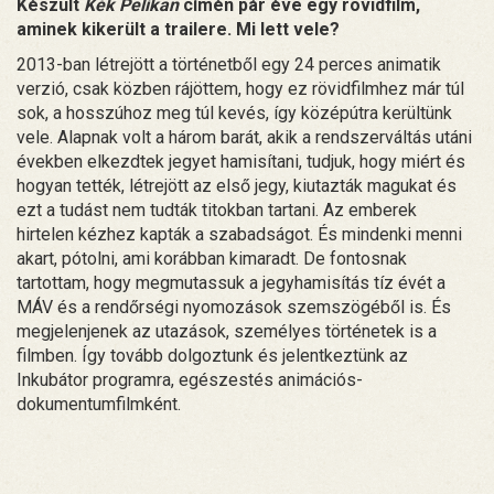
Készült
Kék Pelikan
címén pár éve egy rövidfilm,
aminek kikerült a trailere. Mi lett vele?
2013-ban létrejött a történetből egy 24 perces animatik
verzió, csak közben rájöttem, hogy ez rövidfilmhez már túl
sok, a hosszúhoz meg túl kevés, így középútra kerültünk
vele. Alapnak volt a három barát, akik a rendszerváltás utáni
években elkezdtek jegyet hamisítani, tudjuk, hogy miért és
hogyan tették, létrejött az első jegy, kiutazták magukat és
ezt a tudást nem tudták titokban tartani. Az emberek
hirtelen kézhez kapták a szabadságot. És mindenki menni
akart, pótolni, ami korábban kimaradt. De fontosnak
tartottam, hogy megmutassuk a jegyhamisítás tíz évét a
MÁV és a rendőrségi nyomozások szemszögéből is. És
megjelenjenek az utazások, személyes történetek is a
filmben. Így tovább dolgoztunk és jelentkeztünk az
Inkubátor programra, egészestés animációs-
dokumentumfilmként.