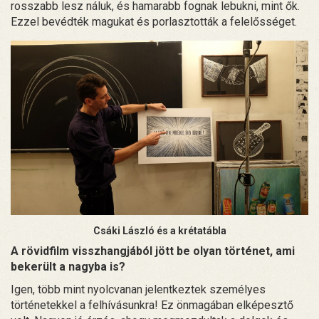
rosszabb lesz náluk, és hamarabb fognak lebukni, mint ők.
Ezzel bevédték magukat és porlasztották a felelősséget.
Csáki László és a krétatábla
A rövidfilm visszhangjából jött be olyan történet, ami
bekerült a nagyba is?
Igen, több mint nyolcvanan jelentkeztek személyes
történetekkel a felhívásunkra! Ez önmagában elképesztő