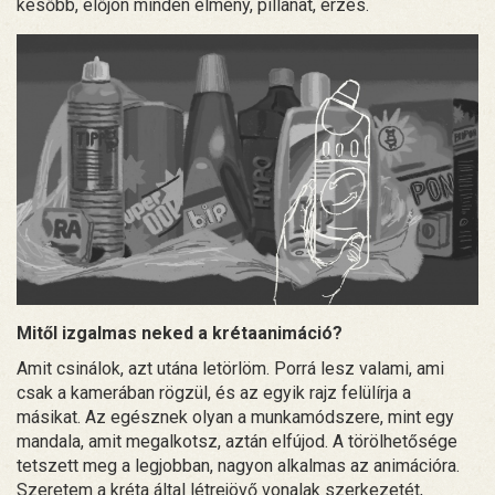
később, előjön minden élmény, pillanat, érzés.
Mitől izgalmas neked a krétaanimáció?
Amit csinálok, azt utána letörlöm. Porrá lesz valami, ami
csak a kamerában rögzül, és az egyik rajz felülírja a
másikat. Az egésznek olyan a munkamódszere, mint egy
mandala, amit megalkotsz, aztán elfújod. A törölhetősége
tetszett meg a legjobban, nagyon alkalmas az animációra.
Szeretem a kréta által létrejövő vonalak szerkezetét,