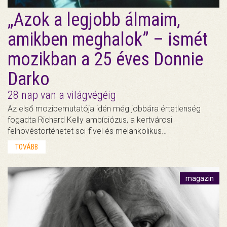
„Azok a legjobb álmaim,
amikben meghalok” – ismét
mozikban a 25 éves Donnie
Darko
28 nap van a világvégéig
Az első mozibemutatója idén még jobbára értetlenség
fogadta Richard Kelly ambíciózus, a kertvárosi
felnövéstörténetet sci-fivel és melankolikus…
TOVÁBB
magazin