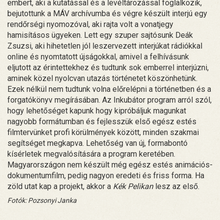
embert, aki a kutatással és a levéltározással foglalkozik,
bejutottunk a MÁV archívumba és végre készült interjú egy
rendőrségi nyomozóval, aki rajta volt a vonatjegy
hamisításos ügyeken. Lett egy szuper sajtósunk Deák
Zsuzsi, aki hihetetlen jól leszervezett interjúkat rádiókkal
online és nyomtatott újságokkal, amivel a felhívásunk
eljutott az érintettekhez és tudtunk sok emberrel interjúzni,
aminek közel nyolcvan utazás történetet köszönhetünk.
Ezek nélkül nem tudtunk volna előrelépni a történetben és a
forgatókönyv megírásában. Az Inkubátor program arról szól,
hogy lehetőséget kapunk hogy kipróbáljuk magunkat
nagyobb formátumban és fejlesszük első egész estés
filmtervünket profi körülmények között, minden szakmai
segítséget megkapva. Lehetőség van új, formabontó
kísérletek megvalósítására a program keretében.
Magyarországon nem készült még egész estés animációs-
dokumentumfilm, pedig nagyon eredeti és friss forma. Ha
zöld utat kap a projekt, akkor a
Kék Pelikan
lesz az első.
Fotók: Pozsonyi Janka