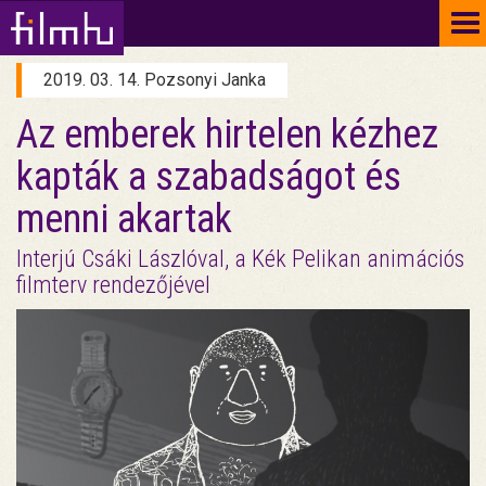
To
na
2019. 03. 14. Pozsonyi Janka
Az emberek hirtelen kézhez
kapták a szabadságot és
menni akartak
Interjú Csáki Lászlóval, a Kék Pelikan animációs
filmterv rendezőjével