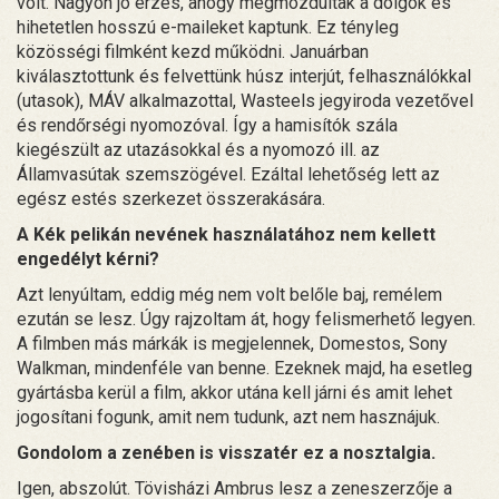
volt. Nagyon jó érzés, ahogy megmozdultak a dolgok és
hihetetlen hosszú e-maileket kaptunk. Ez tényleg
közösségi filmként kezd működni. Januárban
kiválasztottunk és felvettünk húsz interjút, felhasználókkal
(utasok), MÁV alkalmazottal, Wasteels jegyiroda vezetővel
és rendőrségi nyomozóval. Így a hamisítók szála
kiegészült az utazásokkal és a nyomozó ill. az
Államvasútak szemszögével. Ezáltal lehetőség lett az
egész estés szerkezet összerakására.
A Kék pelikán nevének használatához nem kellett
engedélyt kérni?
Azt lenyúltam, eddig még nem volt belőle baj, remélem
ezután se lesz. Úgy rajzoltam át, hogy felismerhető legyen.
A filmben más márkák is megjelennek, Domestos, Sony
Walkman, mindenféle van benne. Ezeknek majd, ha esetleg
gyártásba kerül a film, akkor utána kell járni és amit lehet
jogosítani fogunk, amit nem tudunk, azt nem hasznájuk.
Gondolom a zenében is visszatér ez a nosztalgia.
Igen, abszolút. Tövisházi Ambrus lesz a zeneszerzője a