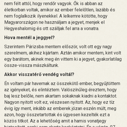
nem félt attól, hogy rendőr vagyok. Ők is abban az
életkorban voltak, amikor az ember felelőtlen, lazább és
nem foglalkozik ilyenekkel. A lelkemre kötötte, hogy
Magyarországon ne használjam a jegyet, menjek el
Hegyeshalomig és ott szálljak fel arra a vonatra.
Hova mentél a jeggyel?
Szerintem Párizsba mentem először, volt ott egy nagy
szerelmem, akihez kijártam. Aztán amikor mentem, kint volt
egy barátom, akinek meg én vittem ki a jegyet, gyakorlatilag
össze-vissza mászkáltunk.
Akkor visszatérő vendég voltál?
Én voltam pár havernak az összekötő ember, begyűjtöttem
az igényeket, és elintéztem. Valószínűleg éreztem, hogy
baj lesz belőle, nem akartam sokaknak kiadni a kontaktot.
Nagyon nyitott volt ez, vészesen nyitott. Az, hogy ez tíz
évig így ment, inkább az emberek józan eszén múlt, meg
azon, hogy összetartottak és ügyesen kezelték ezt a
közös titkot. Az a lehetőség amit a hamis vonatjegy