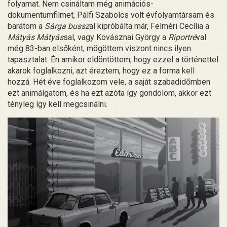
folyamat. Nem csináltam még animációs-
dokumentumfilmet, Pálfi Szabolcs volt évfolyamtársam és
barátom a
Sárga bussz
al kipróbálta már, Felméri Cecília a
Mátyás Mátyás
sal, vagy Kovásznai György a
Riportré
val
még 83-ban elsőként, mögöttem viszont nincs ilyen
tapasztalat. Én amikor eldöntöttem, hogy ezzel a történettel
akarok foglalkozni, azt éreztem, hogy ez a forma kell
hozzá. Hét éve foglalkozom vele, a saját szabadidőmben
ezt animálgatom, és ha ezt azóta így gondolom, akkor ezt
tényleg így kell megcsinálni.