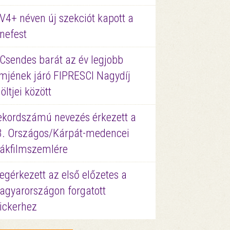
V4+ néven új szekciót kapott a
nefest
 Csendes barát az év legjobb
lmjének járó FIPRESCI Nagydíj
löltjei között
ekordszámú nevezés érkezett a
3. Országos/Kárpát-medencei
iákfilmszemlére
gérkezett az első előzetes a
agyarországon forgatott
ickerhez