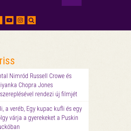
riss
ntal Nimród Russell Crowe és
riyanka Chopra Jones
szereplésével rendezi új filmjét
li, a veréb, Egy kupac kufli és egy
lgy várja a gyerekeket a Puskin
uckóban