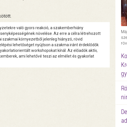
ötött.
elyzetekre való gyors reakció, a szakemberhiány
Máj
senyképességének növelése. Az erre a célra létrehozott
sze
 szakmai környezetből jelenleg hiányzó, rövid
röv
lépési lehetőséget nyújtson a szakma iránt érdeklődők
akorlatiorientált workshopokat kínál. Az előadók aktív,
Ko
akemberek, ami lehetővé teszi az elmélet és gyakorlat
Kr
gy
Rö
ni
De
ad