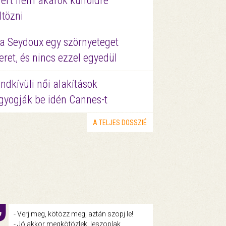
ért nem akarok külföldre
ltözni
a Seydoux egy szörnyeteget
eret, és nincs ezzel egyedül
ndkívüli női alakítások
gyogják be idén Cannes-t
A TELJES DOSSZIÉ
- Verj meg, kötözz meg, aztán szopj le!
- Jó akkor megkötözlek, leszoplak,