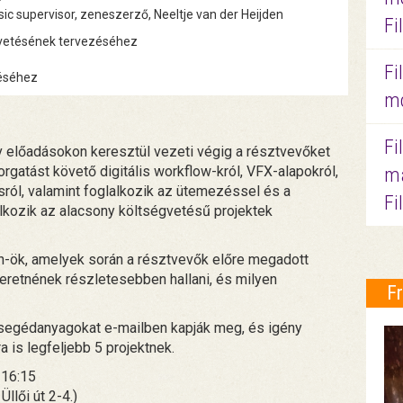
sic supervisor, zeneszerző, Neeltje van der Heijden
Fi
gvetésének tervezéséhez
Fi
téséhez
mo
Fi
v előadásokon keresztül vezeti végig a résztvevőket
rgatást követő digitális workflow-król, VFX-alapokról,
ma
ról, valamint foglalkozik az ütemezéssel és a
Fi
lkozik az alacsony költségvetésű projektek
n-ök, amelyek során a résztvevők előre megadott
zeretnének részletesebben hallani, és milyen
F
segédanyagokat e-mailben kapják meg, és igény
a is legfeljebb 5 projektnek.
 16:15
llői út 2-4.)