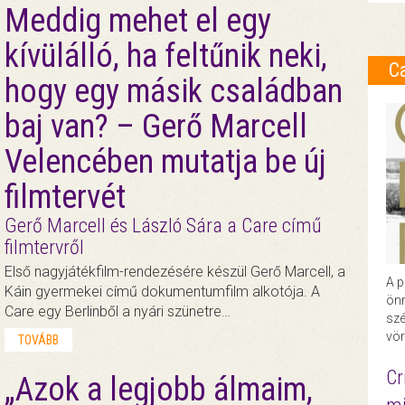
Meddig mehet el egy
kívülálló, ha feltűnik neki,
C
hogy egy másik családban
baj van? – Gerő Marcell
Velencében mutatja be új
filmtervét
Gerő Marcell és László Sára a Care című
filmtervről
Első nagyjátékfilm-rendezésére készül Gerő Marcell, a
A p
Káin gyermekei című dokumentumfilm alkotója. A
önr
Care egy Berlinből a nyári szünetre…
szé
vör
TOVÁBB
Cr
„Azok a legjobb álmaim,