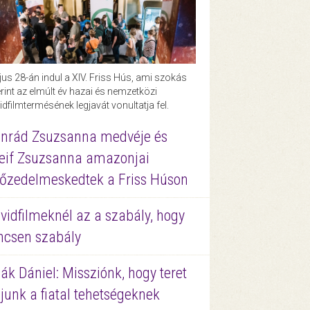
us 28-án indul a XIV. Friss Hús, ami szokás
rint az elmúlt év hazai és nemzetközi
idfilmtermésének legjavát vonultatja fel.
nrád Zsuzsanna medvéje és
eif Zsuzsanna amazonjai
őzedelmeskedtek a Friss Húson
vidfilmeknél az a szabály, hogy
ncsen szabály
ák Dániel: Missziónk, hogy teret
junk a fiatal tehetségeknek