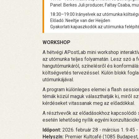
Panel: Berkes Juli producer, Faltay Csaba, mu
18:30–19:00 Irányelvek az utómunka költsé
Előadó: Neeltje van der Heijden
Gyakorlati kapaszkodók az utómunka felépí
WORKSHOP
A hétvégi APostLab mini workshop interaktí
az utómunka teljes folyamatán. Lesz szó a fo
hangutómunkáról, színelésről és konformálás
költségvetés tervezéssel. Külön blokk fogla
utómunkájával.
A program különleges elemei a flash sessio
témák közül maguk választhatják ki, miről s
kérdéseket vitassanak meg az előadókkal.
A résztvevők az előadásokhoz kapcsolódó 
esetén lehetőség nyílik egyéni konzultációkr
Időpont:
2026. február 28 - március 1. 9:45 -
Helyszín:
Premier Kultcafé (1085 Budapest, Ü