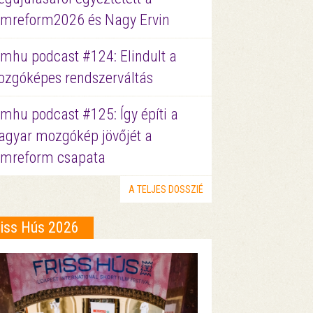
lmreform2026 és Nagy Ervin
lmhu podcast #124: Elindult a
zgóképes rendszerváltás
lmhu podcast #125: Így építi a
gyar mozgókép jövőjét a
lmreform csapata
A TELJES DOSSZIÉ
riss Hús 2026