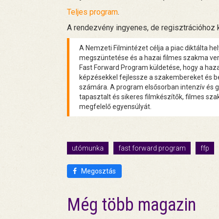
Teljes program
.
A rendezvény ingyenes, de regisztrációhoz k
A Nemzeti Filmintézet célja a piac diktálta h
megszüntetése és a hazai filmes szakma ver
Fast Forward Program küldetése, hogy a hazai
képzésekkel fejlessze a szakembereket és be
számára. A program elsősorban intenzív és gy
tapasztalt és sikeres filmkészítők, filmes sz
megfelelő egyensúlyát.
utómunka
fast forward program
ffp
Megosztás
Még több magazin