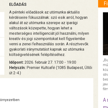
F
ELŐADÁS
A pénteki előadások az utómunka aktuális
kérdéseire fókuszálnak: szó esik arról, hogyan
alakul át az utómunka szerepe az iparági
változások közepette, hogyan lehet a
mesterséges intelligenciát jól használni, milyen
kreatív és jogi szempontokat kell figyelembe
venni a zenei felhasználás során. A résztvevők
gyakorlati iránymutatást kapnak az utómunka
költségvetésének felépítéséhez.
„Bi
Időpont:
2026. február 27. 17:00 - 19:00
műk
Helyszín:
Premier Kultcafé (1085 Budapest, Üllői
köz
út 2-4.)
str
bes
ja
fil
A 
környezetben
me
k