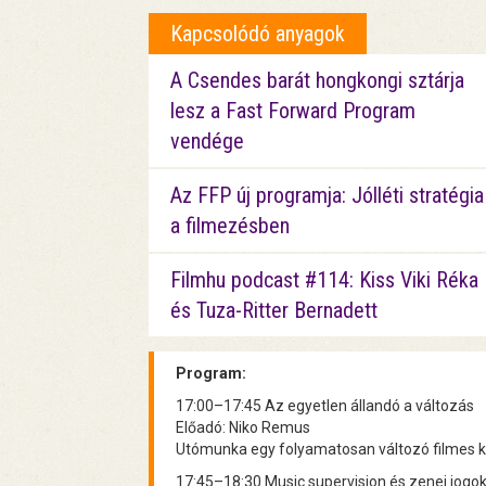
Kapcsolódó anyagok
A Csendes barát hongkongi sztárja
lesz a Fast Forward Program
vendége
Az FFP új programja: Jólléti stratégia
a filmezésben
Filmhu podcast #114: Kiss Viki Réka
és Tuza-Ritter Bernadett
Program:
17:00–17:45 Az egyetlen állandó a változás
Előadó: Niko Remus
Utómunka egy folyamatosan változó filmes 
17:45–18:30 Music supervision és zenei jogo