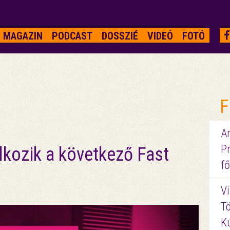
MAGAZIN
PODCAST
DOSSZIÉ
VIDEÓ
FOTÓ
F
A
P
lkozik a következő Fast
fő
Vi
Tö
K