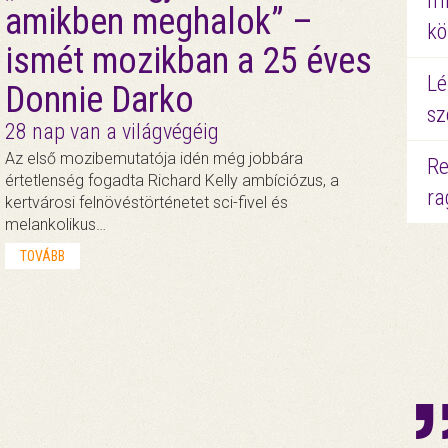
mi
amikben meghalok” –
kö
ismét mozikban a 25 éves
Lé
Donnie Darko
sz
28 nap van a világvégéig
Az első mozibemutatója idén még jobbára
Re
értetlenség fogadta Richard Kelly ambíciózus, a
ra
kertvárosi felnövéstörténetet sci-fivel és
melankolikus…
TOVÁBB