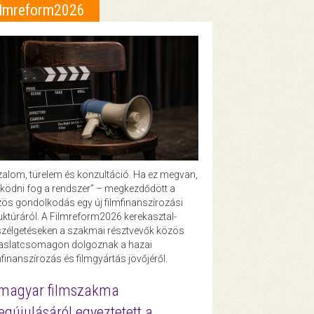
ilmreform2026
zalom, türelem és konzultáció. Ha ez megvan,
ödni fog a rendszer” – megkezdődött a
ös gondolkodás egy új filmfinanszírozási
uktúráról. A Filmreform2026 kerekasztal-
zélgetéseken a szakmai résztvevők közös
vaslatcsomagon dolgoznak a hazai
mfinanszírozás és filmgyártás jövőjéről.
magyar filmszakma
gújulásáról egyeztetett a