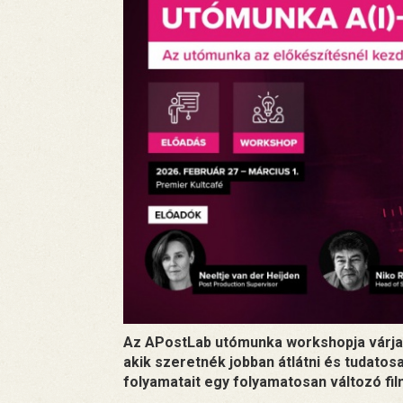
Az APostLab utómunka workshopja várja
akik szeretnék jobban átlátni és tudatos
folyamatait egy folyamatosan változó fi