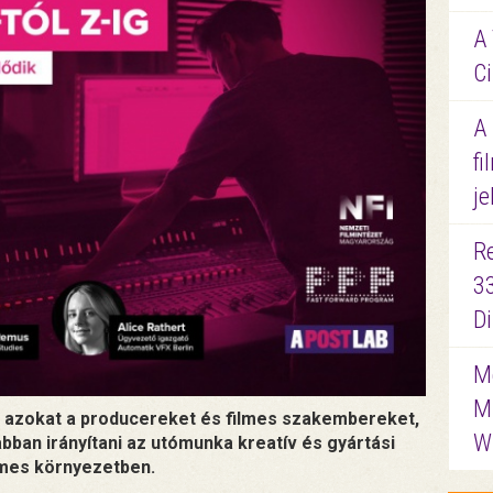
A 
Ci
A
fi
je
R
3
D
Me
M
 azokat a producereket és filmes szakembereket,
W
abban irányítani az utómunka kreatív és gyártási
lmes környezetben.