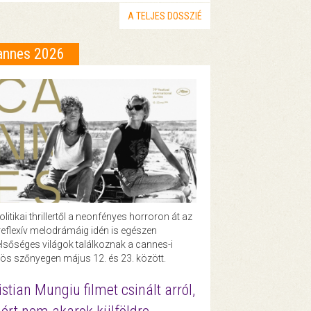
A TELJES DOSSZIÉ
annes 2026
olitikai thrillertől a neonfényes horroron át az
eflexív melodrámáig idén is egészen
lsőséges világok találkoznak a cannes-i
ös szőnyegen május 12. és 23. között.
istian Mungiu filmet csinált arról,