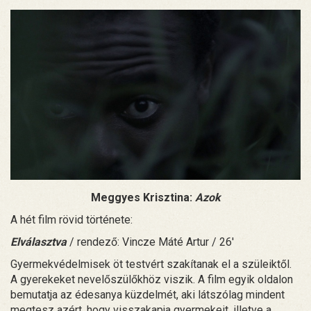
Meggyes Krisztina:
Azok
A hét film rövid története:
Elválasztva
/ rendező: Vincze Máté Artur / 26'
Gyermekvédelmisek öt testvért szakítanak el a szüleiktől.
A gyerekeket nevelőszülőkhöz viszik. A film egyik oldalon
bemutatja az édesanya küzdelmét, aki látszólag mindent
megtesz azért, hogy visszakapja gyermekeit, illetve a