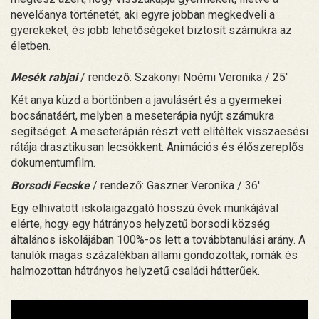
nevelőanya történetét, aki egyre jobban megkedveli a
gyerekeket, és jobb lehetőségeket biztosít számukra az
életben.
Mesék rabjai
/ rendező: Szakonyi Noémi Veronika / 25'
Két anya küzd a börtönben a javulásért és a gyermekei
bocsánatáért, melyben a meseterápia nyújt számukra
segítséget. A meseterápián részt vett elítéltek visszaesési
rátája drasztikusan lecsökkent. Animációs és élőszereplős
dokumentumfilm.
Borsodi Fecske
/ rendező: Gaszner Veronika / 36'
Egy elhivatott iskolaigazgató hosszú évek munkájával
elérte, hogy egy hátrányos helyzetű borsodi község
általános iskolájában 100%-os lett a továbbtanulási arány. A
tanulók magas százalékban állami gondozottak, romák és
halmozottan hátrányos helyzetű családi hátterűek.