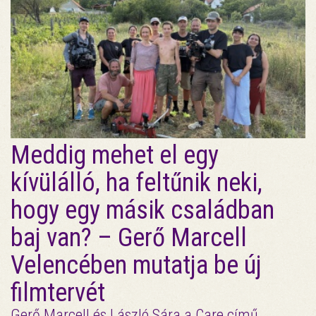
Meddig mehet el egy
kívülálló, ha feltűnik neki,
hogy egy másik családban
baj van? – Gerő Marcell
Velencében mutatja be új
filmtervét
Gerő Marcell és László Sára a Care című