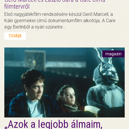
filmtervről
Első nagyjátékfilm-rendezésére készül Gerő Marcell, a
Káin gyermekei című dokumentumfilm alkotója. A Care
egy Berlinből a nyári szünetre…
TOVÁBB
magazin
„Azok a legjobb álmaim,