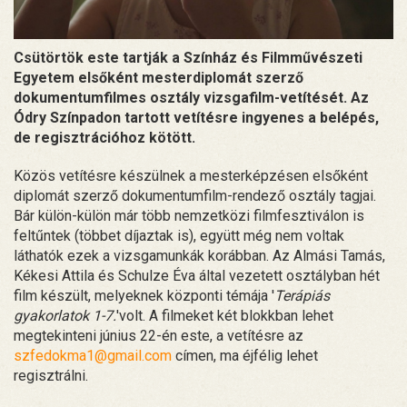
Csütörtök este tartják a Színház és Filmművészeti
Egyetem elsőként mesterdiplomát szerző
dokumentumfilmes osztály vizsgafilm-vetítését. Az
Ódry Színpadon tartott vetítésre ingyenes a belépés,
de regisztrációhoz kötött.
Közös vetítésre készülnek a mesterképzésen elsőként
diplomát szerző dokumentumfilm-rendező osztály tagjai.
Bár külön-külön már több nemzetközi filmfesztiválon is
feltűntek (többet díjaztak is), együtt még nem voltak
láthatók ezek a vizsgamunkák korábban. Az Almási Tamás,
Kékesi Attila és Schulze Éva által vezetett osztályban hét
film készült, melyeknek központi témája '
Terápiás
gyakorlatok 1-7.
'volt. A filmeket két blokkban lehet
megtekinteni június 22-én este, a vetítésre az
szfedokma1@gmail.com
címen, ma éjfélig lehet
regisztrálni.