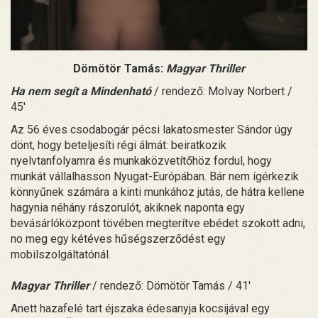
Dömötör Tamás:
Magyar Thriller
Ha nem segít a Mindenható
/ rendező: Molvay Norbert /
45'
Az 56 éves csodabogár pécsi lakatosmester Sándor úgy
dönt, hogy beteljesíti régi álmát: beiratkozik
nyelvtanfolyamra és munkaközvetítőhöz fordul, hogy
munkát vállalhasson Nyugat-Európában. Bár nem ígérkezik
könnyűnek számára a kinti munkához jutás, de hátra kellene
hagynia néhány rászorulót, akiknek naponta egy
bevásárlóközpont tövében megterítve ebédet szokott adni,
no meg egy kétéves hűségszerződést egy
mobilszolgáltatónál.
Magyar Thriller
/ rendező: Dömötör Tamás / 41'
Anett hazafelé tart éjszaka édesanyja kocsijával egy