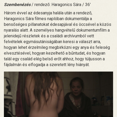
Szembenézés
/ rendező: Haragonics Sára / 36'
Három évvel az édesanyja halála után a rendező,
Haragonics Sára filmes naplóban dokumentálja a
bensőséges pillanatokat édesapjával és öccsével a közös
nyaralás alatt. A személyes hangvételű dokumentumfilm a
jelenidejű részletek és a családi archívumból vett
felvételek egymásutániságában keresi a választ arra,
hogyan lehet érzelmileg megbirkózni egy anya és feleség
elvesztésével, hogyan kezelhető a bűntudat, és hogyan
talál egy család elég belső erőt ahhoz, hogy túljusson a
fájdalmán és elfogadja a szeretett lény hiányát.