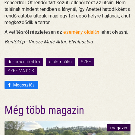
koncertről. Öt rendőr tart közúti ellenőrzést az utcán. Nem
találnak mindent rendben a lánynál, így Anettet hatodikként a
rendőrautóba ültetik, majd egy félreeső helyre hajtanak, ahol
megkezdődik a terror.
A vetítésről részletesen az
esemény oldalán
lehet olvasni.
Borítókép - Vincze Máté Artur: Elválasztva
dokumentumfilm
diplomafilm
SZFE
SZFE MA DOK
Megosztás
Még több magazin
magazin