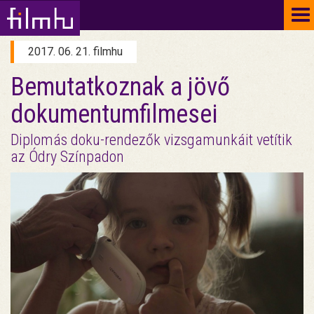
To
na
2017. 06. 21. filmhu
Bemutatkoznak a jövő
dokumentumfilmesei
Diplomás doku-rendezők vizsgamunkáit vetítik
az Ódry Színpadon