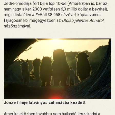
Jedi-komédiája fért be a top 10-be (Amerikában is, bár ez
nem nagy siker, 2300 vetítésen 6,3 millió dollár a bevétel),
míg a lista élén a
Fel!
áll 38 958 nézővel, kópiaszámra
fajlagosan kb. megegyezően az
Utolsó jelentés Annáról
nézőszámával.
Jonze filmje látványos zuhanásba kezdett
Amerika eközben továbbra sem hajlandó leszakadni a