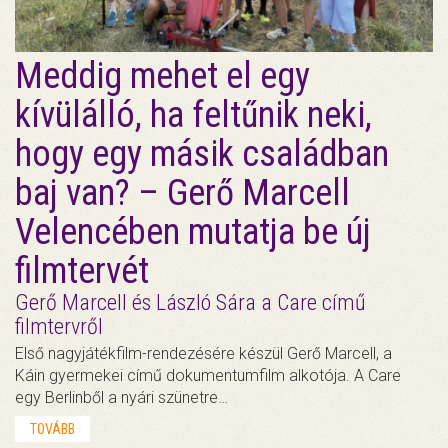
Meddig mehet el egy
kívülálló, ha feltűnik neki,
hogy egy másik családban
baj van? – Gerő Marcell
Velencében mutatja be új
filmtervét
Gerő Marcell és László Sára a Care című
filmtervről
Első nagyjátékfilm-rendezésére készül Gerő Marcell, a
Káin gyermekei című dokumentumfilm alkotója. A Care
egy Berlinből a nyári szünetre…
TOVÁBB