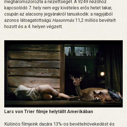
megháromszorozta a nézettségét. A 9249 nézőhöz
kapcsolódó 7. hely nem egy kivételes erős hetet takar,
csupán az alacsony jegyárakról tanuskodik: a nagyjából
azonos látoagatottságú
Hasonmás
11,2 milliós bevételt
hozott és a 4. helyen végzett.
Lars von Trier filmje helytállt Amerikában
Különös filmjeink dacára 13%-os bevételnövekedést és