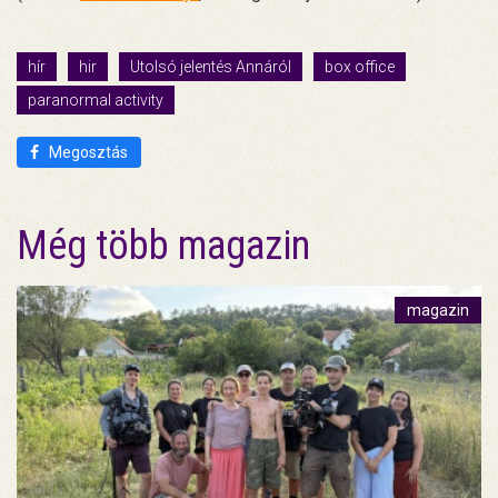
hír
hir
Utolsó jelentés Annáról
box office
paranormal activity
Megosztás
Még több magazin
magazin