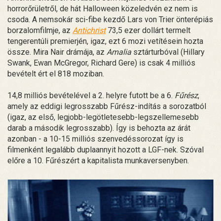
horrorőrületről, de hát Halloween közeledvén ez nem is
csoda. A nemsokár sci-fibe kezdő Lars von Trier önterépiás
borzalomfilmje, az
Antichrist
73,5 ezer dollárt termelt
tengerentúli premierjén, igaz, ezt 6 mozi vetítésein hozta
össze. Mira Nair drámája, az
Amalia
sztárturbóval (Hillary
Swank, Ewan McGregor, Richard Gere) is csak 4 milliós
bevételt ért el 818 moziban.
14,8 milliós bevételével a 2. helyre futott be a 6.
Fűrész
,
amely az eddigi legrosszabb Fűrész-indítás a sorozatból
(igaz, az első, legjobb-legötletesebb-legszellemesebb
darab a második legrosszabb). Így is behozta az árát
azonban - a 10-15 milliós szenvedéssorozat így is
filmenként legalább duplaannyit hozott a LGF-nek. Szóval
előre a 10. Fűrészért a kapitalista munkaversenyben.