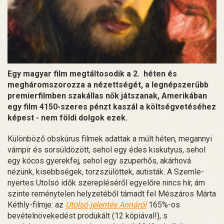
Egy magyar film megtáltosodik a 2. héten és
megháromszorozza a nézettségét, a legnépszerűbb
premierfilmben szakállas nők játszanak, Amerikában
egy film 4150-szeres pénzt kaszál a költségvetéséhez
képest - nem földi dolgok ezek.
Különböző obskúrus filmek adattak a múlt héten, megannyi
vámpír és sorsüldözött, sehol egy édes kiskutyus, sehol
egy kócos gyerekfej, sehol egy szuperhős, akárhová
nézünk, kisebbségek, torzszülöttek, autisták. A Szemle-
nyertes Utolsó idők szerepléséről egyelőre nincs hír, ám
szinte reménytelen helyzetéből támadt fel Mészáros Márta
Kéthly-filmje: az
Utolsó jelentés Annáról
165%-os
bevételnövekedést produkált (12 kópiával!), s