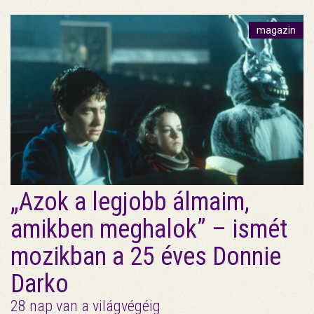
magazin
„Azok a legjobb álmaim,
amikben meghalok” – ismét
mozikban a 25 éves Donnie
Darko
28 nap van a világvégéig