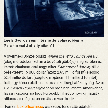
Egely György sem intézhette volna jobban a
Paranormal Activity sikerét
A gyermeki Jonze-opusz
Where the Wild Things Are
a 3.
(elég meredeken zuhan a bevételi görbéje), míg az élen az
immár vitathatatlanul nagy siker
Paranormal Activity
áll: a
befektetett 15 000 dollár (azaz 2,65 millió forint) eleddig
62,4 millió dollárt (segítek, majdnem 11 milliárd forintot)
fialt, egy hónap alatt - nem rossz költséghatékonyság. Az új
Blair Witch Project
egyre több moziban látható Amerikában,
lassan kategóriája legsikeresebb filmjévé növi ki magát -
stílusosan elég paranormálisan viselkedik.
(Forrás:
box office mojo
, országos terjesztői adatok)