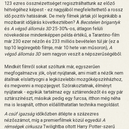
123 ezres össznézettséget regisztrálhattunk az előző
hétvégéhez képest - ez nagyjából megfeleltethető a rossz
idő pozitív hatásának. De mely filmek jártak jól leginkább a
mozibarát időjárás következtében? A
Becstelen brigantyk
és
A végső állomás 3D
25-30%-os, átlagon felüli
növekedése mindenképpen példa értékű, a Tarantino-film
már 230 ezer nézőn és 233 milliós bevételen túl jár (ez a
top10 legöregebb filmje, már 10 hete van műsoron),
A
végső állomás 3D
sem nagyon veszít a népszerűségéből.
Mindkét filmről sokat szóltunk már, egyszerűen
megfogalmazva: jók, olyat nyújtanak, ami miatt a nézők nem
átallnak elslattyogni a legközelebbi mozgóképszínházhoz,
és megvenni a mopzijegyet. Szórakoztatnak, élményt
nyújtanak - egyikük tartalmaz egy sztárrendezőt és egy pár
sztárszínészt, másikuk pedig egy furcsa, itthon még néha
ma is lesajnált, otthon előállíthatatlan technika megoldást.
A csúf igazság
időkőzben átlépte a százezres
nézőszámot, míg a premierfilmek közül egyedül
A
rémségek cirkusza
Twilightba oltott Harry Potter-szerű