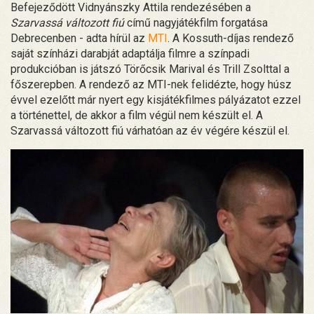
Befejeződött Vidnyánszky Attila rendezésében a
Szarvassá változott fiú
című nagyjátékfilm forgatása
Debrecenben - adta hírül az
MTI
. A Kossuth-díjas rendező
saját színházi darabját adaptálja filmre a színpadi
produkcióban is játszó Törőcsik Marival és Trill Zsolttal a
főszerepben. A rendező az MTI-nek felidézte, hogy húsz
évvel ezelőtt már nyert egy kisjátékfilmes pályázatot ezzel
a történettel, de akkor a film végül nem készült el. A
Szarvassá változott fiú várhatóan az év végére készül el.