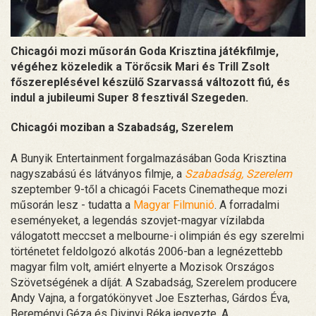
Chicagói mozi műsorán Goda Krisztina játékfilmje,
végéhez közeledik a Törőcsik Mari és Trill Zsolt
főszereplésével készülő Szarvassá változott fiú, és
indul a jubileumi Super 8 fesztivál Szegeden.
Chicagói moziban a Szabadság, Szerelem
A Bunyik Entertainment forgalmazásában Goda Krisztina
nagyszabású és látványos filmje, a
Szabadság, Szerelem
szeptember 9-től a chicagói Facets Cinematheque mozi
műsorán lesz - tudatta a
Magyar Filmunió
. A forradalmi
eseményeket, a legendás szovjet-magyar vízilabda
válogatott meccset a melbourne-i olimpián és egy szerelmi
történetet feldolgozó alkotás 2006-ban a legnézettebb
magyar film volt, amiért elnyerte a Mozisok Országos
Szövetségének a díját. A Szabadság, Szerelem producere
Andy Vajna, a forgatókönyvet Joe Eszterhas, Gárdos Éva,
Bereményi Géza és Divinyi Réka jegyezte. A