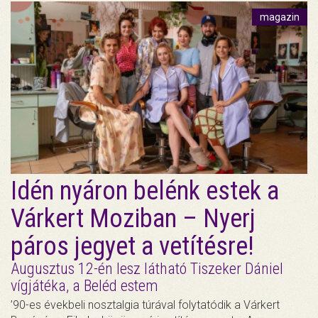
magazin
Idén nyáron belénk estek a
Várkert Moziban – Nyerj
páros jegyet a vetítésre!
Augusztus 12-én lesz látható Tiszeker Dániel
vígjátéka, a Beléd estem
’90-es évekbeli nosztalgia túrával folytatódik a Várkert