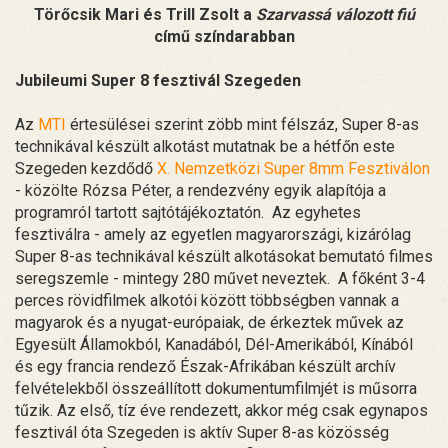
Törőcsik Mari és Trill Zsolt a
Szarvassá válozott fiú
című színdarabban
Jubileumi Super 8 fesztivál Szegeden
Az
MTI
értesülései szerint zöbb mint félszáz, Super 8-as
technikával készült alkotást mutatnak be a hétfőn este
Szegeden kezdődő
X. Nemzetközi Super 8mm Fesztiválon
- közölte Rózsa Péter, a rendezvény egyik alapítója a
programról tartott sajtótájékoztatón. Az egyhetes
fesztiválra - amely az egyetlen magyarországi, kizárólag
Super 8-as technikával készült alkotásokat bemutató filmes
seregszemle - mintegy 280 művet neveztek. A főként 3-4
perces rövidfilmek alkotói között többségben vannak a
magyarok és a nyugat-európaiak, de érkeztek művek az
Egyesült Államokból, Kanadából, Dél-Amerikából, Kínából
és egy francia rendező Észak-Afrikában készült archív
felvételekből összeállított dokumentumfilmjét is műsorra
tűzik. Az első, tíz éve rendezett, akkor még csak egynapos
fesztivál óta Szegeden is aktív Super 8-as közösség