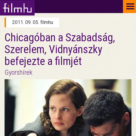
To
na
2011. 09. 05. filmhu
Chicagóban a Szabadság,
Szerelem, Vidnyánszky
befejezte a filmjét
Gyorshírek