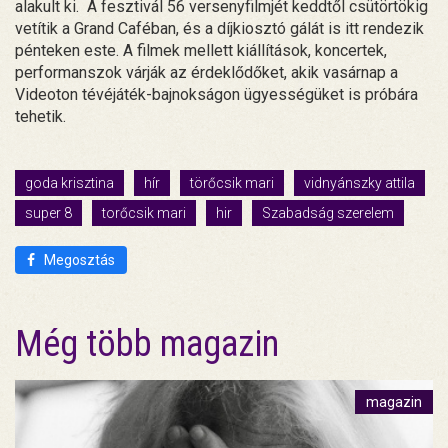
alakult ki. A fesztivál 56 versenyfilmjét keddtől csütörtökig
vetítik a Grand Caféban, és a díjkiosztó gálát is itt rendezik
pénteken este. A filmek mellett kiállítások, koncertek,
performanszok várják az érdeklődőket, akik vasárnap a
Videoton tévéjáték-bajnokságon ügyességüket is próbára
tehetik.
goda krisztina
hír
törőcsik mari
vidnyánszky attila
super 8
torőcsik mari
hir
Szabadság szerelem
Megosztás
Még több magazin
magazin