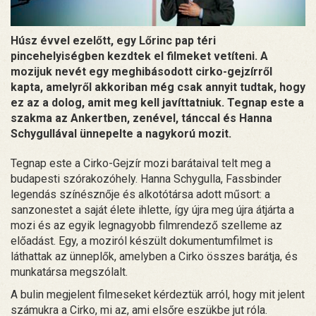
Húsz évvel ezelőtt, egy Lőrinc pap téri
pincehelyiségben kezdtek el filmeket vetíteni. A
mozijuk nevét egy meghibásodott cirko-gejzírről
kapta, amelyről akkoriban még csak annyit tudtak, hogy
ez az a dolog, amit meg kell javíttatniuk. Tegnap este a
szakma az Ankertben, zenével, tánccal és Hanna
Schygullával ünnepelte a nagykorú mozit.
Tegnap este a Cirko-Gejzír mozi barátaival telt meg a
budapesti szórakozóhely. Hanna Schygulla, Fassbinder
legendás színésznője és alkotótársa adott műsort: a
sanzonestet a saját élete ihlette, így újra meg újra átjárta a
mozi és az egyik legnagyobb filmrendező szelleme az
előadást. Egy, a moziról készült dokumentumfilmet is
láthattak az ünneplők, amelyben a Cirko összes barátja, és
munkatársa megszólalt.
A bulin megjelent filmeseket kérdeztük arról, hogy mit jelent
számukra a Cirko, mi az, ami elsőre eszükbe jut róla.