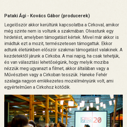
Pataki Ági - Kovács Gábor (producerek)
Legelőször akkor kerültünk kapcsolatba a Cirkoval, amikor
még szinte nem is voltunk a szakmában. Olvastunk egy
hirdetést, amelyben támogatást kértek. Mivel már akkor is
imádtuk ezt a mozit, természetesen támogattuk. Ekkor
adtunk életünkben először szakmai támogatást valakinek. A
kezdetektől járunk a Cirkoba. A mai napig, ha csak tehetjük,
és van választási lehetőségünk, hogy melyik moziba
nézzük meg ugyanazt a filmet, akkor általában vagy a
Művészben vagy a Cirkoban tesszük. Haneke Fehér
szalagja nagyon emlékezetes moziélményünk volt, ami
egyértelműen a Cirkohoz kötődik.