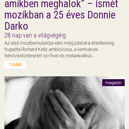
amikben meghalok” – ismét
mozikban a 25 éves Donnie
Darko
28 nap van a világvégéig
Az első mozibemutatója idén még jobbára értetlenség
fogadta Richard Kelly ambíciózus, a kertvárosi
felnövéstörténetet sci-fivel és melankolikus…
TOVÁBB
magazin