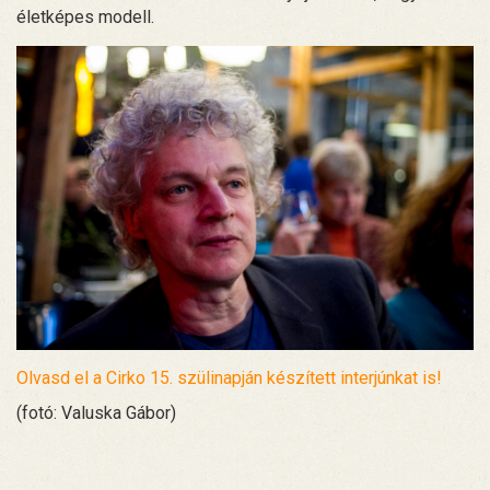
életképes modell.
Olvasd el a Cirko 15. szülinapján készített interjúnkat is!
(fotó: Valuska Gábor)