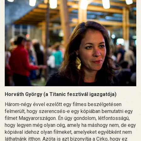
Horváth György (a Titanic fesztivál igazgatója)
Három-négy évvel ezelőtt egy filmes beszélgetésen
felmerült, hogy szerencsés-e egy kópiában bemutatni egy
filmet Magyarországon. Én úgy gondolom, létfontosságú,
hogy legyen még olyan cég, amely ha máshogy nem, de egy
kópiával idehoz olyan filmeket, amelyeket egyébként nem
láthatnánk itthon. Azóta is azt bizonyítja a Cirko, hogy ez