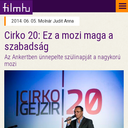
To
na
2014. 06. 05. Molnár Judit Anna
Cirko 20: Ez a mozi maga a
szabadság
Az Ankertben ünnepelte szülinapját a nagykorú
mozi