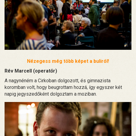
Nézegess még több képet a buliról!
Rév Marcell (operatőr)
A nagynéném a Cirkoban dolgozott, és gimnazista
koromban volt, hogy beugrottam hozzá, így egyszer két
napig jegyszedőként dolgoztam a moziban.