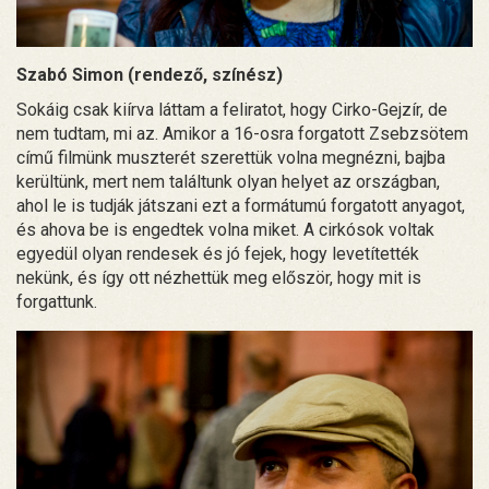
Szabó Simon (rendező, színész)
Sokáig csak kiírva láttam a feliratot, hogy Cirko-Gejzír, de
nem tudtam, mi az. Amikor a 16-osra forgatott Zsebzsötem
című filmünk muszterét szerettük volna megnézni, bajba
kerültünk, mert nem találtunk olyan helyet az országban,
ahol le is tudják játszani ezt a formátumú forgatott anyagot,
és ahova be is engedtek volna miket. A cirkósok voltak
egyedül olyan rendesek és jó fejek, hogy levetítették
nekünk, és így ott nézhettük meg először, hogy mit is
forgattunk.