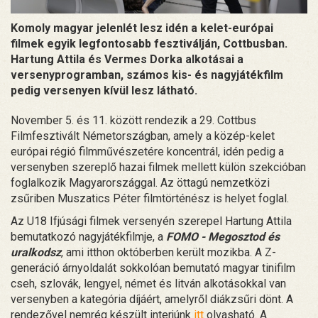
Komoly magyar jelenlét lesz idén a kelet-európai
filmek egyik legfontosabb fesztiválján, Cottbusban.
Hartung Attila és Vermes Dorka alkotásai a
versenyprogramban, számos kis- és nagyjátékfilm
pedig versenyen kívül lesz látható.
November 5. és 11. között rendezik a 29. Cottbus
Filmfesztivált Németországban, amely a közép-kelet
európai régió filmművészetére koncentrál, idén pedig a
versenyben szereplő hazai filmek mellett külön szekcióban
foglalkozik Magyarországgal. Az öttagú nemzetközi
zsűriben Muszatics Péter filmtörténész is helyet foglal.
Az U18 Ifjúsági filmek versenyén szerepel Hartung Attila
bemutatkozó nagyjátékfilmje, a
FOMO - Megosztod és
uralkodsz
, ami itthon októberben került mozikba. A Z-
generáció árnyoldalát sokkolóan bemutató magyar tinifilm
cseh, szlovák, lengyel, német és litván alkotásokkal van
versenyben a kategória díjáért, amelyről diákzsűri dönt. A
rendezővel nemrég készült interjúnk
itt
olvasható. A