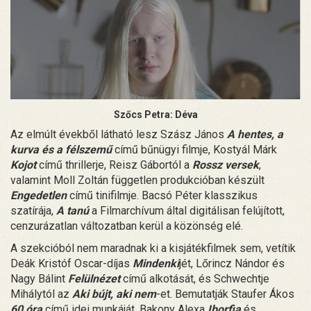
Szőcs Petra: Déva
Az elmúlt évekből látható lesz Szász János
A hentes, a
kurva és a félszemű
című bűnügyi filmje, Kostyál Márk
Kojot
című thrillerje, Reisz Gábortól a
Rossz versek
,
valamint Moll Zoltán független produkcióban készült
Engedetlen
című tinifilmje. Bacsó Péter klasszikus
szatírája,
A tanú
a Filmarchívum által digitálisan felújított,
cenzurázatlan változatban kerül a közönség elé.
A szekcióból nem maradnak ki a kisjátékfilmek sem, vetítik
Deák Kristóf Oscar-díjas
Mindenki
jét, Lőrincz Nándor és
Nagy Bálint
Felülnézet
című alkotását, és Schwechtje
Mihálytól az
Aki bújt, aki nem
-et. Bemutatják Staufer Ákos
60 óra
című idei munkáját, Bakony Alexa
Iborfia
és