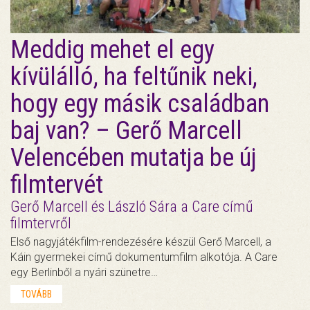
Meddig mehet el egy
kívülálló, ha feltűnik neki,
hogy egy másik családban
baj van? – Gerő Marcell
Velencében mutatja be új
filmtervét
Gerő Marcell és László Sára a Care című
filmtervről
Első nagyjátékfilm-rendezésére készül Gerő Marcell, a
Káin gyermekei című dokumentumfilm alkotója. A Care
egy Berlinből a nyári szünetre…
TOVÁBB