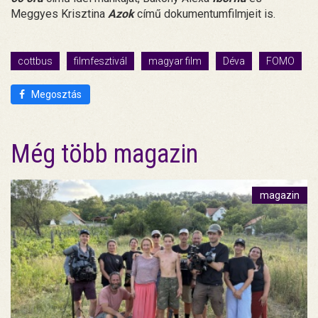
Meggyes Krisztina
Azok
című dokumentumfilmjeit is.
cottbus
filmfesztivál
magyar film
Déva
FOMO
Megosztás
Még több magazin
magazin