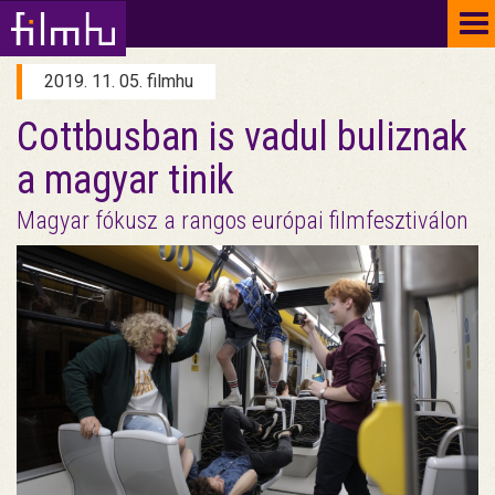
To
na
2019. 11. 05. filmhu
Cottbusban is vadul buliznak
a magyar tinik
Magyar fókusz a rangos európai filmfesztiválon