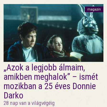
magazin
„Azok a legjobb álmaim,
amikben meghalok” – ismét
mozikban a 25 éves Donnie
Darko
28 nap van a világvégéig