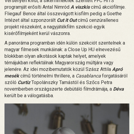
Versenyen kívül, a sikerfilmeknek szentelt FFC HITS
programját erősíti Antal Nimród
A viszkis
című akciófilmje.
Fliegauf Bence által összevágott kisfilm pedig a Goethe
Intézet által szponzorált
Cut it Out
című cenzúrallenes
projekt részeként, a nagyjátékfilm szekció egyik
kisérőfilmjeként kerül vászonra.
A panoráma programban idén külön szekciót szentelnek a
magyar filmesek munkáinak: a Close Up HU elnevezésű
blokkban olyan alkotások kaptak helyet, amelyek
témájukban reflektálnak Magyarország múltjára vagy
jelenére. Az idei mozibemutatók közül Szász Attila
Apró
mesék
című történelmi thrillere, a
Casablanca
forgatásáról
szóló
Curtiz
Topolánszky Tamástól és Szőcs Petra
novemberben országszerte debütáló filmdrámája, a
Déva
került be a válogatásba.