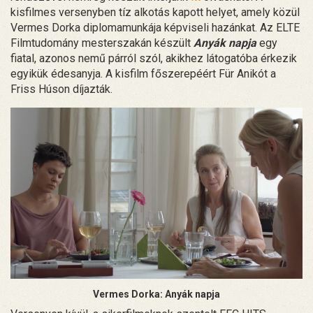
kisfilmes versenyben tíz alkotás kapott helyet, amely közül
Vermes Dorka diplomamunkája képviseli hazánkat. Az ELTE
Filmtudomány mesterszakán készült
Anyák napja
egy
fiatal, azonos nemű párról szól, akikhez látogatóba érkezik
egyikük édesanyja. A kisfilm főszerepéért Für Anikót a
Friss Húson díjazták.
Vermes Dorka: Anyák napja