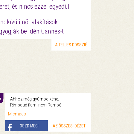
eret, és nincs ezzel egyedül
ndkívüli női alakítások
gyogják be idén Cannes-t
A TELJES DOSSZIÉ
- Ahhoz még gyúrnod kéne.
- Rimbaud fiam, nem Rambó.
Micmacs
OSZD MEG!
AZ ÖSSZES IDÉZET