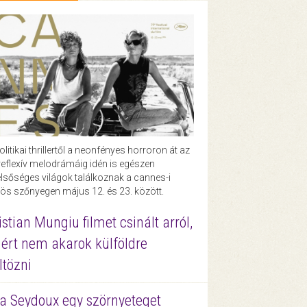
olitikai thrillertől a neonfényes horroron át az
eflexív melodrámáig idén is egészen
lsőséges világok találkoznak a cannes-i
ös szőnyegen május 12. és 23. között.
istian Mungiu filmet csinált arról,
ért nem akarok külföldre
ltözni
a Seydoux egy szörnyeteget