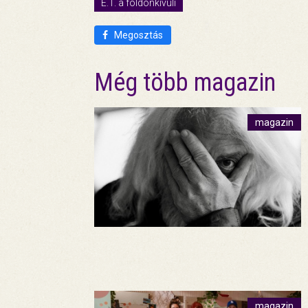
E.T. a földönkívüli
Megosztás
Még több magazin
magazin
magazin