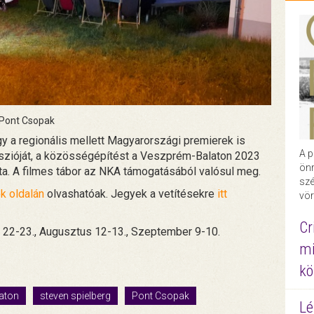
Pont Csopak
y a regionális mellett Magyarországi premierek is
A p
szióját, a közösségépítést a Veszprém-Balaton 2023
önr
ta. A filmes tábor az NKA támogatásából valósul meg.
szé
k oldalán
olvashatóak. Jegyek a vetítésekre
itt
vör
Cr
s 22-23., Augusztus 12-13., Szeptember 9-10.
mi
kö
aton
steven spielberg
Pont Csopak
Lé