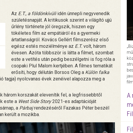
Az
E.T., a földönkívüli
idén ünnepli negyvenedik
születésnapját. A kritikusok szerint a világító ujjú
űrlény története jól öregszik, hiszen egy
tökéletes film az empátiáról és a gyermeki
ártatlanságról. Kovács Gellért filmszerész első
egész estés moziélménye az
E.T.
volt, három
„Bi
műk
évesen. Azóta többször is látta a filmet, szombat
köz
este a vetítés után pedig beszélgetni is fog róla a
str
csopaki Plul Malom kertjében. A filmes tematikát
bes
erősíti, hogy délután Borsos Oleg a
Külön falka
ja
ió tagja) nyolcvanas évek zenéivel alapozza meg a
fil
A 
három korszakát elevenítik fel, a legfrissebbtől
ek este a
West Side Story
2021-es adaptációját
me
sárnap, a
Párbaj
rendezéséről Fazakas Péter beszél
Fi
an került a mozikba.
Fi