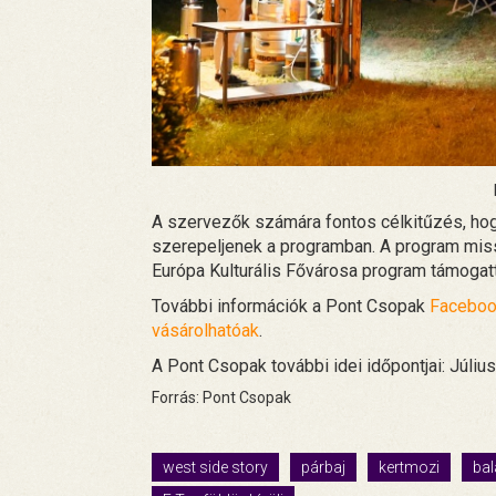
A szervezők számára fontos célkitűzés, hog
szerepeljenek a programban. A program mis
Európa Kulturális Fővárosa program támogat
További információk a Pont Csopak
Faceboo
vásárolhatóak
.
A Pont Csopak további idei időpontjai:
Júliu
Forrás: Pont Csopak
west side story
párbaj
kertmozi
bal