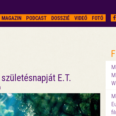
MAGAZIN
PODCAST
DOSSZIÉ
VIDEÓ
FOTÓ
F
Me
M
születésnapját E.T.
W
n
M
E
f