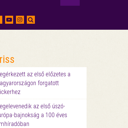
riss
gérkezett az első előzetes a
agyarországon forgatott
ickerhez
egelevenedik az első úszó-
urópa-bajnokság a 100 éves
ilmhíradóban