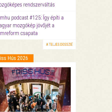
zgóképes rendszerváltás
lmhu podcast #125: Így építi a
gyar mozgókép jövőjét a
lmreform csapata
A TELJES DOSSZIÉ
riss Hús 2026