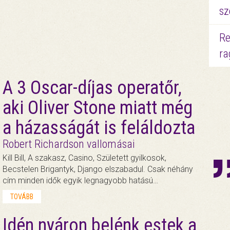
sz
Re
ra
A 3 Oscar-díjas operatőr,
aki Oliver Stone miatt még
a házasságát is feláldozta
Robert Richardson vallomásai
Kill Bill, A szakasz, Casino, Született gyilkosok,
Becstelen Brigantyk, Django elszabadul. Csak néhány
cím minden idők egyik legnagyobb hatású…
TOVÁBB
Idén nyáron belénk estek a