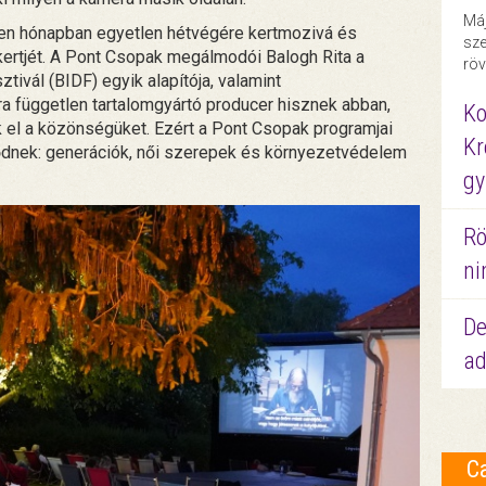
Máj
en hónapban egyetlen hétvégére kertmozivá és
sze
 kertjét. A Pont Csopak megálmodói Balogh Rita a
röv
vál (BIDF) egyik alapítója, valamint
 független tartalomgyártó producer hisznek abban,
Ko
 el a közönségüket. Ezért a Pont Csopak programjai
Kr
ődnek: generációk, női szerepek és környezetvédelem
gy
Rö
ni
De
ad
C