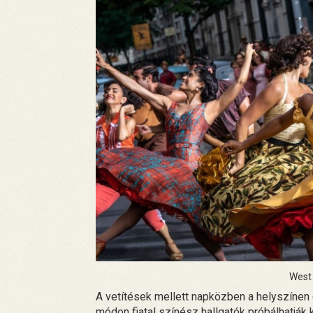
West 
A vetítések mellett napközben a helyszínen e
módon fiatal színész hallgatók próbálhatják 