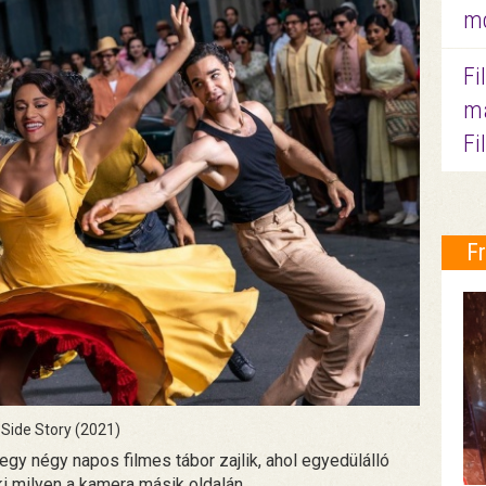
mo
Fi
ma
Fi
F
Side Story (2021)
gy négy napos filmes tábor zajlik, ahol egyedülálló
ki milyen a kamera másik oldalán.