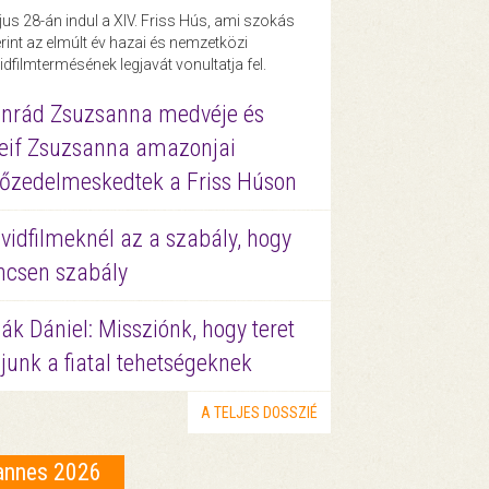
us 28-án indul a XIV. Friss Hús, ami szokás
rint az elmúlt év hazai és nemzetközi
idfilmtermésének legjavát vonultatja fel.
nrád Zsuzsanna medvéje és
eif Zsuzsanna amazonjai
őzedelmeskedtek a Friss Húson
vidfilmeknél az a szabály, hogy
ncsen szabály
ák Dániel: Missziónk, hogy teret
junk a fiatal tehetségeknek
A TELJES DOSSZIÉ
annes 2026