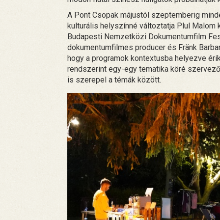
A Pont Csopak májustól szeptemberig mind
kulturális helyszínné változtatja Plul Malom
Budapesti Nemzetközi Dokumentumfilm Feszti
dokumentumfilmes producer és Fränk Barbara
hogy a programok kontextusba helyezve érik
rendszerint egy-egy tematika köré szervez
is szerepel a témák között.