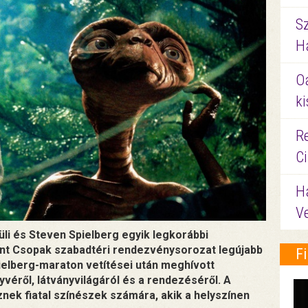
S
Ha
O
ki
Re
C
H
V
vüli és Steven Spielberg egyik legkorábbi
ont Csopak szabadtéri rendezvénysorozat legújabb
F
pielberg-maraton vetítései után meghívott
éről, látványvilágáról és a rendezéséről. A
znek fiatal színészek számára, akik a helyszínen