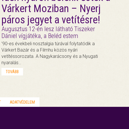
Várkert Moziban – Nyerj
páros jegyet a vetítésre!
Augusztus 12-én lesz látható Tiszeker
Dániel vígjátéka, a Beléd estem
’90-es évekbeli nosztalgia túrával folytatódik a
Várkert Bazár és a Filmhu közös nyári
vetítéssorozata. A Nagykarácsony és a Nyugati
nyaralás…
TOVÁBB
T
ADATVÉDELEM