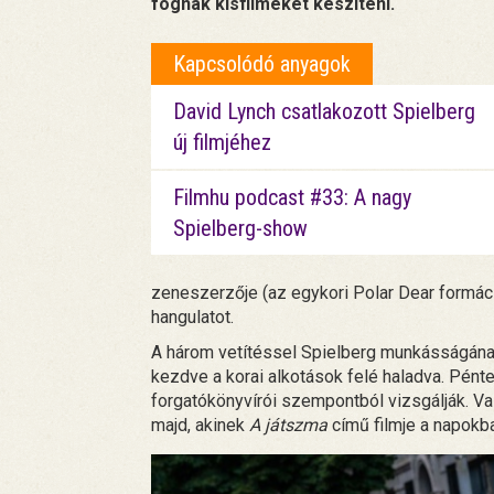
fognak kisfilmeket készíteni.
Kapcsolódó anyagok
David Lynch csatlakozott Spielberg
új filmjéhez
Filmhu podcast #33: A nagy
Spielberg-show
zeneszerzője (az egykori Polar Dear formác
hangulatot.
A három vetítéssel Spielberg munkásságának 
kezdve a korai alkotások felé haladva. Pént
forgatókönyvírói szempontból vizsgálják. Va
majd, akinek
A játszma
című filmje a napokb