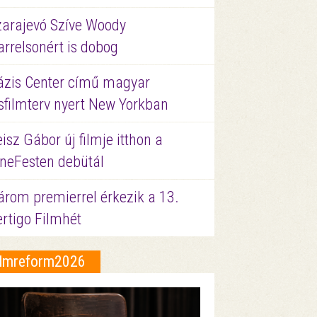
zarajevó Szíve Woody
rrelsonért is dobog
ázis Center című magyar
sfilmterv nyert New Yorkban
isz Gábor új filmje itthon a
ineFesten debütál
árom premierrel érkezik a 13.
ertigo Filmhét
ilmreform2026