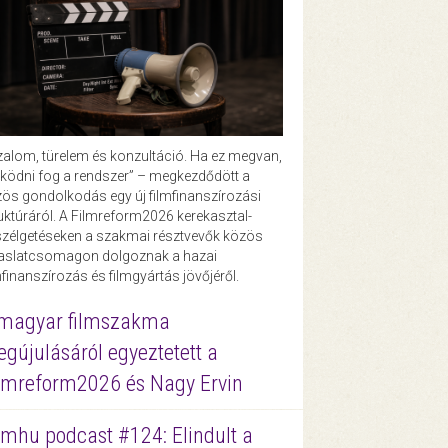
zalom, türelem és konzultáció. Ha ez megvan,
ödni fog a rendszer” – megkezdődött a
ös gondolkodás egy új filmfinanszírozási
uktúráról. A Filmreform2026 kerekasztal-
zélgetéseken a szakmai résztvevők közös
vaslatcsomagon dolgoznak a hazai
mfinanszírozás és filmgyártás jövőjéről.
magyar filmszakma
gújulásáról egyeztetett a
lmreform2026 és Nagy Ervin
lmhu podcast #124: Elindult a