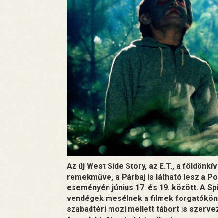
Az új West Side Story, az E.T., a földönkí
remekműve, a Párbaj is látható lesz a P
eseményén június 17. és 19. között. A S
vendégek mesélnek a filmek forgatókönyv
szabadtéri mozi mellett tábort is szerve