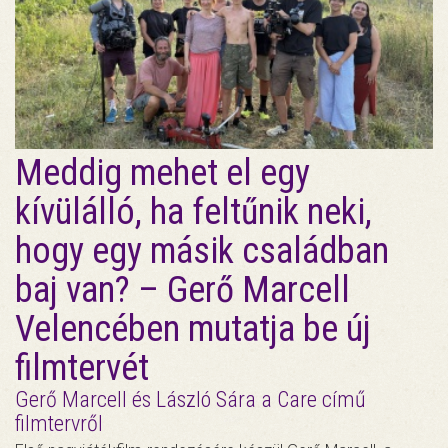
Meddig mehet el egy
kívülálló, ha feltűnik neki,
hogy egy másik családban
baj van? – Gerő Marcell
Velencében mutatja be új
filmtervét
Gerő Marcell és László Sára a Care című
filmtervről