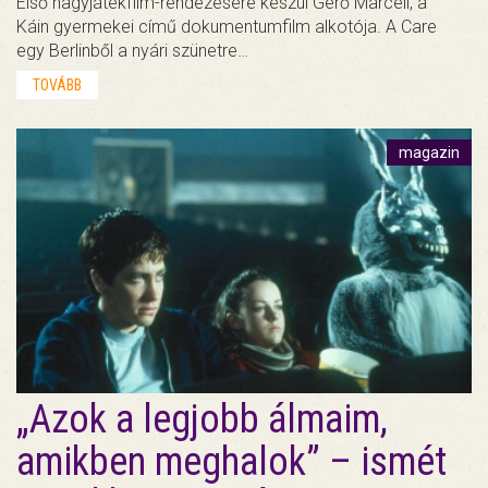
Első nagyjátékfilm-rendezésére készül Gerő Marcell, a
Káin gyermekei című dokumentumfilm alkotója. A Care
egy Berlinből a nyári szünetre…
TOVÁBB
magazin
„Azok a legjobb álmaim,
amikben meghalok” – ismét