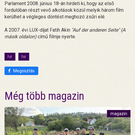
Parlament 2008. június 18-án hirdeti ki, hogy az első
fordulóban részt vevő alkotások közül melyik három film
kerülhet a végleges döntést meghozó zsűri elé.
A 2007. évi LUX-díjat Fatih Akin
"Auf der anderen Seite" (A
másik oldalon)
című filmje nyerte.
hír
hir
Megosztás
Még több magazin
magazin