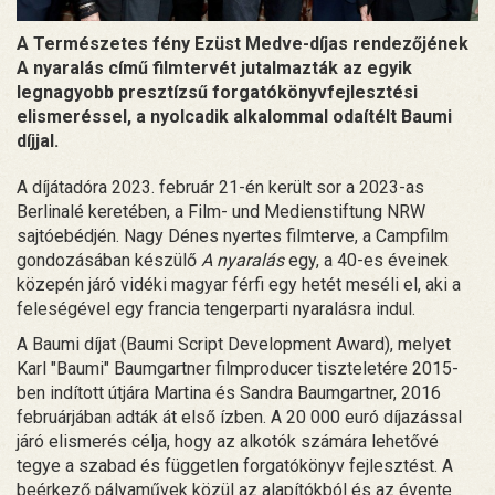
A Természetes fény Ezüst Medve-díjas rendezőjének
A nyaralás című filmtervét jutalmazták az egyik
legnagyobb presztízsű forgatókönyvfejlesztési
elismeréssel, a nyolcadik alkalommal odaítélt Baumi
díjjal.
A díjátadóra 2023. február 21-én került sor a 2023-as
Berlinalé keretében, a Film- und Medienstiftung NRW
sajtóebédjén. Nagy Dénes nyertes filmterve, a Campfilm
gondozásában készülő
A nyaralás
egy, a 40-es éveinek
közepén járó vidéki magyar férfi egy hetét meséli el, aki a
feleségével egy francia tengerparti nyaralásra indul.
A Baumi díjat (Baumi Script Development Award), melyet
Karl "Baumi" Baumgartner filmproducer tiszteletére 2015-
ben indított útjára Martina és Sandra Baumgartner, 2016
februárjában adták át első ízben. A 20 000 euró díjazással
járó elismerés célja, hogy az alkotók számára lehetővé
tegye a szabad és független forgatókönyv fejlesztést. A
beérkező pályaművek közül az alapítókból és az évente