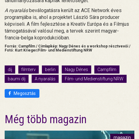
tanulmányozására kapnak lehetőséget.
A nyaralás
beválogatásra került az ACE Network éves
programjába is, ahol a projektet László Sára producer
képviseli. A film fejlesztése a Kreatív Európa és a Filmjus
támogatásával valósul meg, a tervek szerint magyar-
francia-belga koprodukcióban.
Forrás: Campfilm /
Címlapkép: Nagy Dénes és a workshop résztvevői /
Fotó: Kurt Krieger/Film- und Medienstiftung NRW
díj
filmterv
berlin
Nagy Dénes
Campfilm
baumi díj
A nyaralás
Film- und Medienstiftung NRW
Megosztás
Még több magazin
magazin