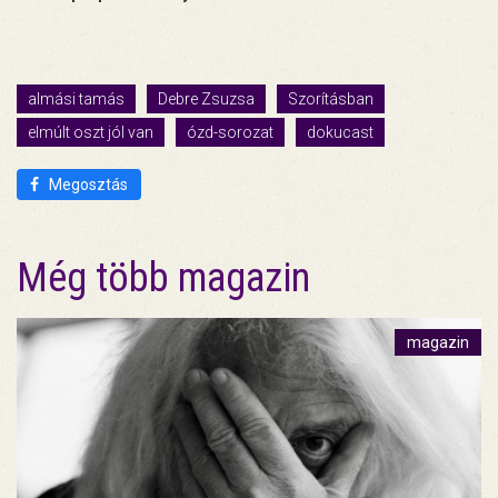
almási tamás
Debre Zsuzsa
Szorításban
elmúlt oszt jól van
ózd-sorozat
dokucast
Megosztás
Még több magazin
magazin