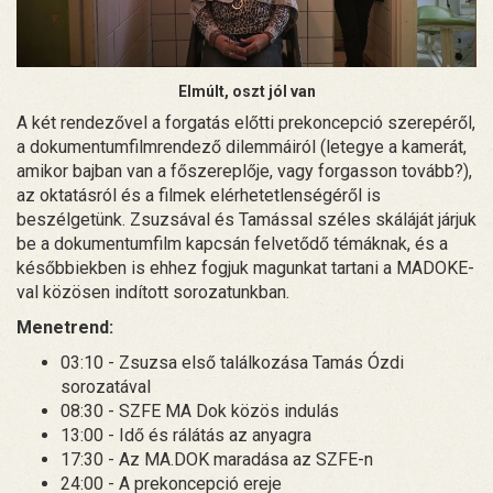
Elmúlt, oszt jól van
A két rendezővel a forgatás előtti prekoncepció szerepéről,
a dokumentumfilmrendező dilemmáiról (letegye a kamerát,
amikor bajban van a főszereplője, vagy forgasson tovább?),
az oktatásról és a filmek elérhetetlenségéről is
beszélgetünk. Zsuzsával és Tamással széles skáláját járjuk
be a dokumentumfilm kapcsán felvetődő témáknak, és a
későbbiekben is ehhez fogjuk magunkat tartani a MADOKE-
val közösen indított sorozatunkban.
Menetrend:
03:10 - Zsuzsa első találkozása Tamás Ózdi
sorozatával
08:30 - SZFE MA Dok közös indulás
13:00 - Idő és rálátás az anyagra
17:30 - Az MA.DOK maradása az SZFE-n
24:00 - A prekoncepció ereje