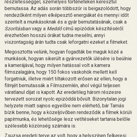
részletességgel, személyes történeteken keresztül
bemutassa. Az adás során többször is beigazolódott, hogy
rendezőként milyen elképesztő energiákat és mennyi időt
szentelt a munkásoknak és a gyár bemutatásának, csak a
Szorításban
vagy a
Meddő
című epizódok készítéséről
érezhetően hosszú órákat tudna mesélni, annyi
viszontagság árán tudta csak leforgatni ezeket a filmeket.
Megosztotta velünk, hogyan fogadták be maguk közé a
munkások, hogyan sikerült a gyárvezetők ülésére is beülnie
a kamerájával, hogy milyen hatással volt a kamera
filmszalagjára, hogy 150 fokos vaskohók mellett kell
forgatniuk, illetve miért tiltakozott erősen az ellen, hogy a
filmjét bemutassák a Filmszemlén, ahol végül teljesen
váratlanul díjat is kapott. Az eredetileg három részesre
tervezett sorozat nyolc epizóddá bővült. Bizonytalan jogi
helyzete miatt sajnos egyelőre nem elérhető, bár Tamás
bízik benne, hogy a közeljövőben rendeződik a filmek körüli
papírmunka, és lehetősége lesz vetítéseket tartania belőle
szélesebb közönség számára is.
Zsuzsa eredeti terve az volt, hogy a helyszínen felkeresi