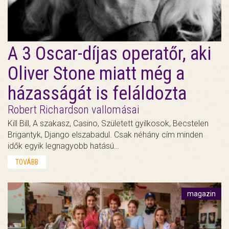
A 3 Oscar-díjas operatőr, aki
Oliver Stone miatt még a
házasságát is feláldozta
Robert Richardson vallomásai
Kill Bill, A szakasz, Casino, Született gyilkosok, Becstelen
Brigantyk, Django elszabadul. Csak néhány cím minden
idők egyik legnagyobb hatású…
TOVÁBB
magazin