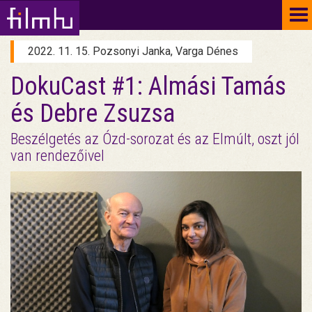
To
na
2022. 11. 15. Pozsonyi Janka, Varga Dénes
DokuCast #1: Almási Tamás
és Debre Zsuzsa
Beszélgetés az Ózd-sorozat és az Elmúlt, oszt jól
van rendezőivel