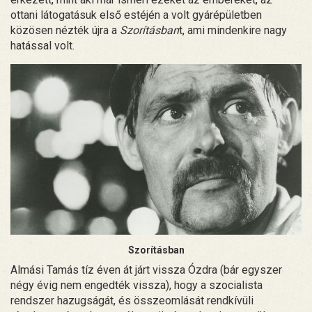
ottani látogatásuk első estéjén a volt gyárépületben
közösen nézték újra a
Szorításban
t, ami mindenkire nagy
hatással volt.
Szorításban
Almási Tamás tíz éven át járt vissza Ózdra (bár egyszer
négy évig nem engedték vissza), hogy a szocialista
rendszer hazugságát, és összeomlását rendkívüli