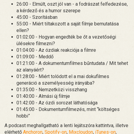
26:00 - Elmúlt, oszt jól van - a fodrászat felfedezése,
a kérdező és a humor szerepe
45:00 - Szorításban
55:00 - Miért tiltakozott a saját filmje bemutatása
ellen?
01:02:00 - Hogyan engedték be őt a vezetőségi
ülésekre filmezni?
01:04:00 - Az ózdiak reakciója a filmre
01:09:00 - Meddő
01:21:00 - A dokumentumfilmes bűntudata / Mit tehet
az alanyáért?
01:28:00 - Miért tolódott el a mai dokufilmes
generáció a személyesség irányába?
01:35:00 - Nemzetközi visszhang
01:40:00 - Almási új filmje
01:42:00 - Az ózdi sorozat láthatósága
01:45:00 - Dokumentumfilmezés, mint “költséges
hobbi”
A podcast meghallgatható a lenti lejátszóra kattintva, illetve
elérhető
Anchoron
,
Spotify-on
,
Mixcloudon
,
iTunes-on
,