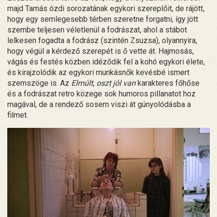
majd Tamás ózdi sorozatának egykori szereplőit, de rájött,
hogy egy semlegesebb térben szeretne forgatni, így jött
szembe teljesen véletlenül a fodrászat, ahol a stábot
lelkesen fogadta a fodrász (szintén Zsuzsa), olyannyira,
hogy végül a kérdező szerepét is ő vette át. Hajmosás,
vágás és festés közben idéződik fel a kohó egykori élete,
és kirajzolódik az egykori munkásnők kevésbé ismert
szemszöge is. Az
Elmúlt, oszt jól van
karakteres főhőse
és a fodrászat retro közege sok humoros pillanatot hoz
magával, de a rendező sosem viszi át gúnyolódásba a
filmet.