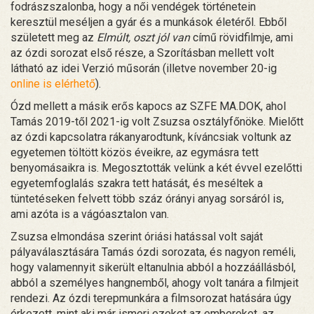
fodrászszalonba, hogy a női vendégek történetein
keresztül meséljen a gyár és a munkások életéről. Ebből
született meg az
Elmúlt, oszt jól van
című rövidfilmje, ami
az ózdi sorozat első része, a Szorításban mellett volt
látható az idei Verzió műsorán (illetve november 20-ig
online is elérhető
).
Ózd mellett a másik erős kapocs az SZFE MA.DOK, ahol
Tamás 2019-től 2021-ig volt Zsuzsa osztályfőnöke. Mielőtt
az ózdi kapcsolatra rákanyarodtunk, kíváncsiak voltunk az
egyetemen töltött közös éveikre, az egymásra tett
benyomásaikra is. Megosztották velünk a két évvel ezelőtti
egyetemfoglalás szakra tett hatását, és meséltek a
tüntetéseken felvett több száz órányi anyag sorsáról is,
ami azóta is a vágóasztalon van.
Zsuzsa elmondása szerint óriási hatással volt saját
pályaválasztására Tamás ózdi sorozata, és nagyon reméli,
hogy valamennyit sikerült eltanulnia abból a hozzáállásból,
abból a személyes hangnemből, ahogy volt tanára a filmjeit
rendezi. Az ózdi terepmunkára a filmsorozat hatására úgy
érkezett, mint aki már ismeri ezeket az embereket, az