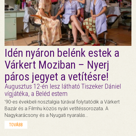
Idén nyáron belénk estek a
Várkert Moziban – Nyerj
páros jegyet a vetítésre!
Augusztus 12-én lesz látható Tiszeker Dániel
vígjátéka, a Beléd estem
’90-es évekbeli nosztalgia túrával folytatódik a Várkert
Bazár és a Filmhu közös nyári vetítéssorozata. A
Nagykarácsony és a Nyugati nyaralás…
TOVÁBB