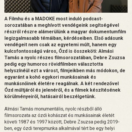
A Filmhu és a MADOKE most induló podcast-
sorozatában a meghívott vendégeink segítségével
részről részre alámerülünk a magyar dokumentumfilm
legizgalmasabb témáiban, kérdéseiben. Első adásunk
vendégeit nem csak az egyetemi múlt, hanem egy
kulcsfontosságú város, Ózd is összeköti: Almási
Tamás a nyolc részes filmsorozatában, Debre Zsuzsa
pedig egy humoros rövidfilmben választotta
helyszínéül ezt a várost, filmjeikben más módokon, de
egyaránt a kohó egykori munkásainak és
munkásnőinek életére reagálnak. A két rendezővel
Ózd múltjáról és jelenéről, és a filmek készítésének
körülményeiről, hatásairól beszélgetünk.
Almási Tamás monumentális, nyolc részből álló
filmsorozata az ózdi kohászat és munkásainak életét
követi 1987 és 1997 között, Debre Zsuzsa pedig 2019-
ben, egy ózdi terepmunka alkalmával tért be egy helyi