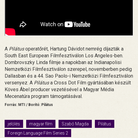
A
Pilátus
operatőrét, Hartung Dávidot nemrég díjazták a
South East European Filmfesztiválon Los Angeles-ben.
Dombrovszky Linda filmje a napokban az Indianapolisi
Nemzetközi Filmfesztiválon szerepel, novemberben pedig
Dallasban és a 44. Sao Paolo-i Nemzetközi Filmfesztiválon
versenyez. A
Pilátus
a Cross Dot Film gyártásában készült
Köves Ábel producer vezetésével a Magyar Média
Mecenatúra program támogatásával.
Forrás: MTI / Borító: Pilátus
jelölés
magyar film
Szabó Magda
Pilátus
Foreign Language Film Series 2