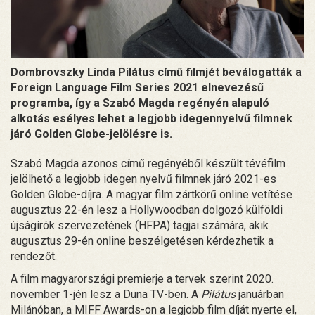
Dombrovszky Linda Pilátus című filmjét beválogatták a
Foreign Language Film Series 2021 elnevezésű
programba, így a Szabó Magda regényén alapuló
alkotás esélyes lehet a legjobb idegennyelvű filmnek
járó Golden Globe-jelölésre is.
Szabó Magda azonos című regényéből készült tévéfilm
jelölhető a legjobb idegen nyelvű filmnek járó 2021-es
Golden Globe-díjra. A magyar film zártkörű online vetítése
augusztus 22-én lesz a Hollywoodban dolgozó külföldi
újságírók szervezetének (HFPA) tagjai számára, akik
augusztus 29-én online beszélgetésen kérdezhetik a
rendezőt.
A film magyarországi premierje a tervek szerint 2020.
november 1-jén lesz a Duna TV-ben. A
Pilátus
januárban
Milánóban, a MIFF Awards-on a legjobb film díját nyerte el,