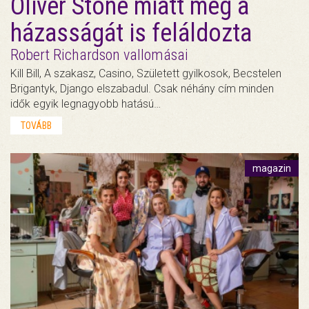
Oliver Stone miatt még a
házasságát is feláldozta
Robert Richardson vallomásai
Kill Bill, A szakasz, Casino, Született gyilkosok, Becstelen
Brigantyk, Django elszabadul. Csak néhány cím minden
idők egyik legnagyobb hatású…
TOVÁBB
magazin