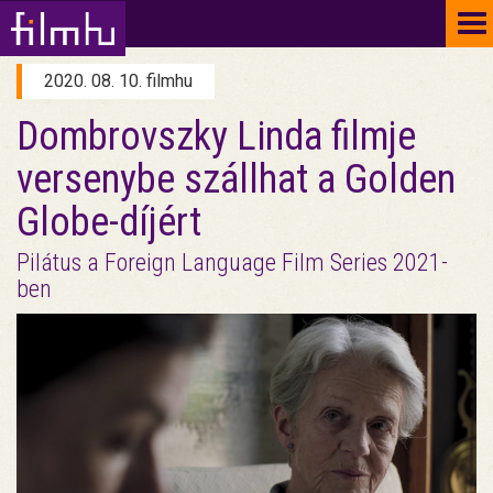
To
na
2020. 08. 10. filmhu
Dombrovszky Linda filmje
versenybe szállhat a Golden
Globe-díjért
Pilátus a Foreign Language Film Series 2021-
ben