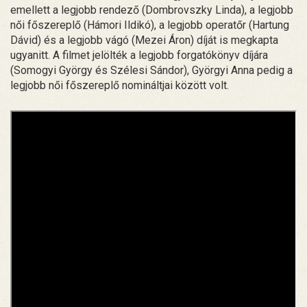
emellett a legjobb rendező (Dombrovszky Linda), a legjobb
női főszereplő (Hámori Ildikó), a legjobb operatőr (Hartung
Dávid) és a legjobb vágó (Mezei Áron) díját is megkapta
ugyanitt. A filmet jelölték a legjobb forgatókönyv díjára
(Somogyi György és Szélesi Sándor), Györgyi Anna pedig a
legjobb női főszereplő nomináltjai között volt.