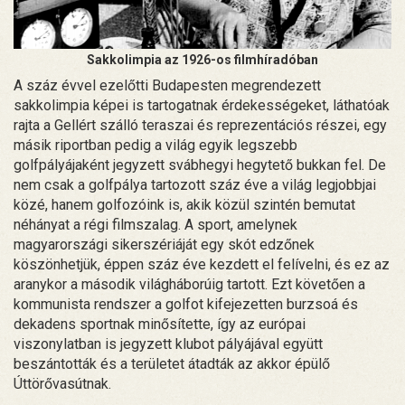
Sakkolimpia az 1926-os filmhíradóban
A száz évvel ezelőtti Budapesten megrendezett
sakkolimpia képei is tartogatnak érdekességeket, láthatóak
rajta a Gellért szálló teraszai és reprezentációs részei, egy
másik riportban pedig a világ egyik legszebb
golfpályájaként jegyzett svábhegyi hegytető bukkan fel. De
nem csak a golfpálya tartozott száz éve a világ legjobbjai
közé, hanem golfozóink is, akik közül szintén bemutat
néhányat a régi filmszalag. A sport, amelynek
magyarországi sikerszériáját egy skót edzőnek
köszönhetjük, éppen száz éve kezdett el felívelni, és ez az
aranykor a második világháborúig tartott. Ezt követően a
kommunista rendszer a golfot kifejezetten burzsoá és
dekadens sportnak minősítette, így az európai
viszonylatban is jegyzett klubot pályájával együtt
beszántották és a területet átadták az akkor épülő
Úttörővasútnak.