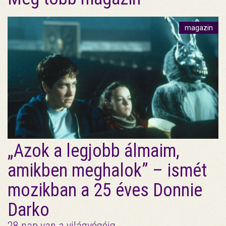
magazin
„Azok a legjobb álmaim,
amikben meghalok” – ismét
mozikban a 25 éves Donnie
Darko
28 nap van a világvégéig