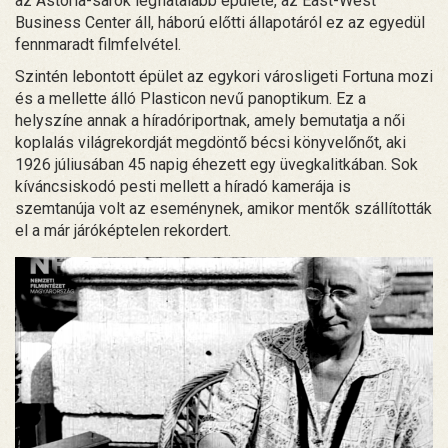
az Astoria-sarok legfiatalabb épülete, az East-West
Business Center áll, háború előtti állapotáról ez az egyedül
fennmaradt filmfelvétel.
Szintén lebontott épület az egykori városligeti Fortuna mozi
és a mellette álló Plasticon nevű panoptikum. Ez a
helyszíne annak a híradóriportnak, amely bemutatja a női
koplalás világrekordját megdöntő bécsi könyvelőnőt, aki
1926 júliusában 45 napig éhezett egy üvegkalitkában. Sok
kíváncsiskodó pesti mellett a híradó kamerája is
szemtanúja volt az eseménynek, amikor mentők szállították
el a már járóképtelen rekordert.