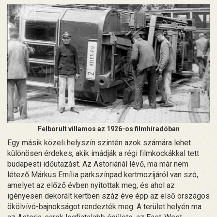
Felborult villamos az 1926-os filmhíradóban
Egy másik közeli helyszín szintén azok számára lehet
különösen érdekes, akik imádják a régi filmkockákkal tett
budapesti időutazást. Az Astoriánál lévő, ma már nem
létező Márkus Emília parkszínpad kertmozijáról van szó,
amelyet az előző évben nyitottak meg, és ahol az
igényesen dekorált kertben száz éve épp az első országos
ökölvívó-bajnokságot rendezték meg. A terület helyén ma