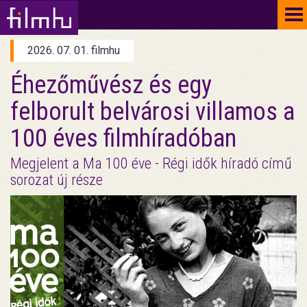
To
na
2026. 07. 01. filmhu
Éhezőművész és egy
felborult belvárosi villamos a
100 éves filmhíradóban
Megjelent a Ma 100 éve - Régi idők híradó című
sorozat új része