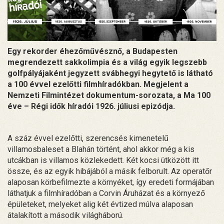
Egy rekorder éhezőművésznő, a Budapesten
megrendezett sakkolimpia és a világ egyik legszebb
golfpályájaként jegyzett svábhegyi hegytető is látható
a 100 évvel ezelőtti filmhíradókban. Megjelent a
Nemzeti Filmintézet dokumentum-sorozata, a Ma 100
éve – Régi idők híradói 1926. júliusi epizódja.
A száz évvel ezelőtti, szerencsés kimenetelű
villamosbaleset a Blahán történt, ahol akkor még a kis
utcákban is villamos közlekedett. Két kocsi ütközött itt
össze, és az egyik hibájából a másik felborult. Az operatőr
alaposan körbefilmezte a környéket, így eredeti formájában
láthatjuk a filmhíradóban a Corvin Áruházat és a környező
épületeket, melyeket alig két évtized múlva alaposan
átalakított a második világháború.