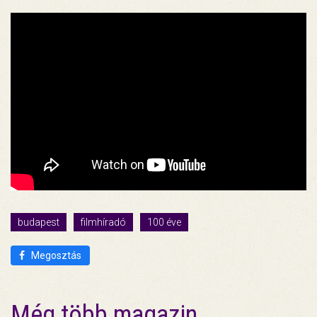
budapest
filmhíradó
100 éve
Megosztás
Még több magazin