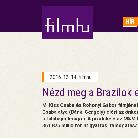
HIRDETÉS
HÍR
2016. 12. 14. filmhu
Nézd meg a Brazilok 
M. Kiss Csaba és Rohonyi Gábor filmjének
Csaba atya (Bánki Gergely) eléri az önko
a falubajnokságon. A produkció az M&M F
361,875 millió forint gyártási támogatássa