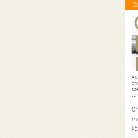
C
A p
önr
szé
vör
Cr
mi
kö