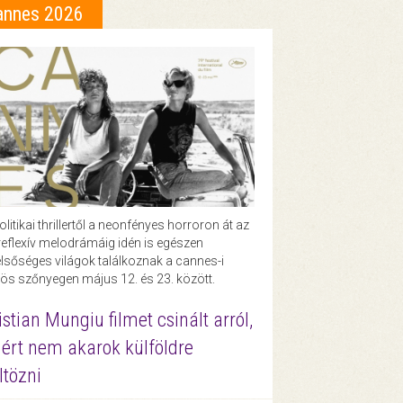
annes 2026
olitikai thrillertől a neonfényes horroron át az
eflexív melodrámáig idén is egészen
lsőséges világok találkoznak a cannes-i
ös szőnyegen május 12. és 23. között.
istian Mungiu filmet csinált arról,
ért nem akarok külföldre
ltözni