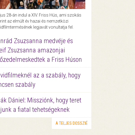
us 28-án indul a XIV. Friss Hús, ami szokás
rint az elmúlt év hazai és nemzetközi
idfilmtermésének legjavát vonultatja fel.
nrád Zsuzsanna medvéje és
eif Zsuzsanna amazonjai
őzedelmeskedtek a Friss Húson
vidfilmeknél az a szabály, hogy
ncsen szabály
ák Dániel: Missziónk, hogy teret
junk a fiatal tehetségeknek
A TELJES DOSSZIÉ