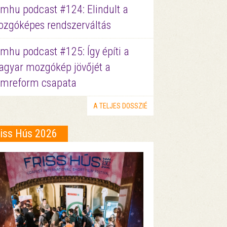
lmhu podcast #124: Elindult a
zgóképes rendszerváltás
lmhu podcast #125: Így építi a
gyar mozgókép jövőjét a
lmreform csapata
A TELJES DOSSZIÉ
riss Hús 2026