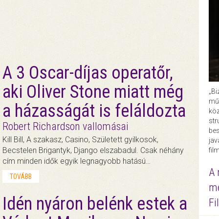
A 3 Oscar-díjas operatőr,
aki Oliver Stone miatt még
„Bi
műk
a házasságát is feláldozta
köz
str
Robert Richardson vallomásai
bes
Kill Bill, A szakasz, Casino, Született gyilkosok,
ja
Becstelen Brigantyk, Django elszabadul. Csak néhány
fil
cím minden idők egyik legnagyobb hatású…
A 
TOVÁBB
me
Idén nyáron belénk estek a
Fi