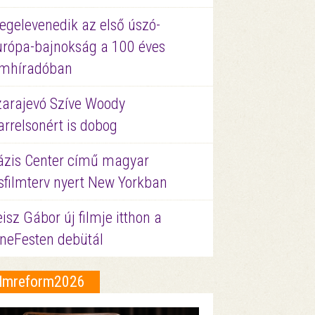
egelevenedik az első úszó-
urópa-bajnokság a 100 éves
ilmhíradóban
zarajevó Szíve Woody
rrelsonért is dobog
ázis Center című magyar
sfilmterv nyert New Yorkban
isz Gábor új filmje itthon a
ineFesten debütál
ilmreform2026