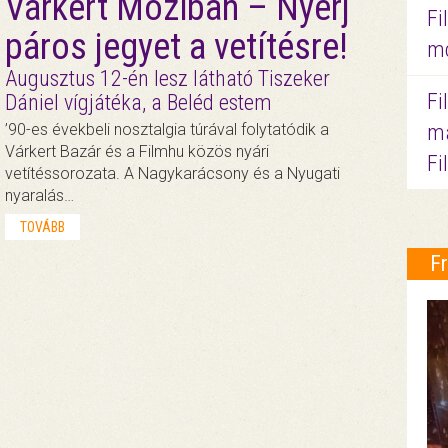
Várkert Moziban – Nyerj
Fi
páros jegyet a vetítésre!
mo
Augusztus 12-én lesz látható Tiszeker
Fi
Dániel vígjátéka, a Beléd estem
ma
’90-es évekbeli nosztalgia túrával folytatódik a
Várkert Bazár és a Filmhu közös nyári
Fi
vetítéssorozata. A Nagykarácsony és a Nyugati
nyaralás…
TOVÁBB
F