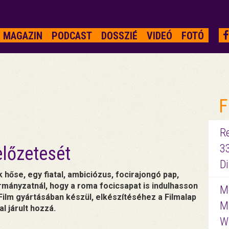
MAGAZIN
PODCAST
DOSSZIÉ
VIDEÓ
FOTÓ
F
R
3
előzetesét
D
 hőse, egy fiatal, ambiciózus, focirajongó pap,
rmányzatnál, hogy a roma focicsapat is indulhasson
Me
ilm gyártásában készül, elkészítéséhez a Filmalap
M
l járult hozzá.
W