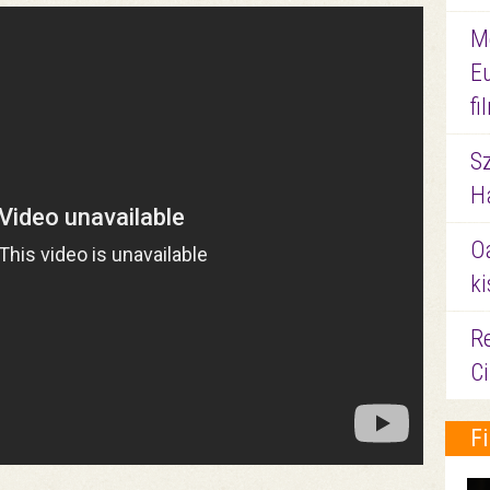
M
E
f
S
Ha
O
ki
Re
C
F