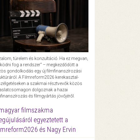
zalom, türelem és konzultáció. Ha ez megvan,
ödni fog a rendszer” – megkezdődött a
ös gondolkodás egy új filmfinanszírozási
uktúráról. A Filmreform2026 kerekasztal-
zélgetéseken a szakmai résztvevők közös
vaslatcsomagon dolgoznak a hazai
mfinanszírozás és filmgyártás jövőjéről.
magyar filmszakma
gújulásáról egyeztetett a
lmreform2026 és Nagy Ervin