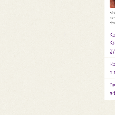
Máj
sze
röv
Ko
Kr
gy
Rö
ni
De
ad