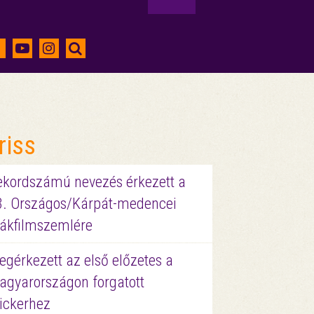
riss
ekordszámú nevezés érkezett a
3. Országos/Kárpát-medencei
iákfilmszemlére
gérkezett az első előzetes a
agyarországon forgatott
ickerhez