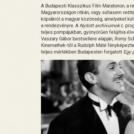
A Budapesti Klasszikus Film Maratonon, a re
Magyarországon ritkán, vagy sohasem vetíte
kópiákról a magyar közönség, amelyeket külf
a rendezvényre. A
Nyitott archívumok
c. pro
teljes pompájukban, gyönyörűen felújítva élv
Vaszary Gábor bestsellere alapján, Romy S
Kinemathek-től a Rudolph Máté fényképezt
teljes mértékben Budapesten forgatott
Egy p