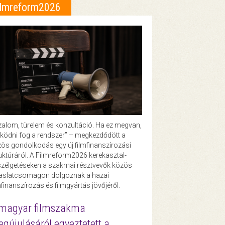
ilmreform2026
zalom, türelem és konzultáció. Ha ez megvan,
ödni fog a rendszer” – megkezdődött a
ös gondolkodás egy új filmfinanszírozási
uktúráról. A Filmreform2026 kerekasztal-
zélgetéseken a szakmai résztvevők közös
vaslatcsomagon dolgoznak a hazai
mfinanszírozás és filmgyártás jövőjéről.
magyar filmszakma
gújulásáról egyeztetett a