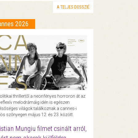
A TELJES DOSSZIÉ
annes 2026
olitikai thrillertől a neonfényes horroron át az
eflexív melodrámáig idén is egészen
lsőséges világok találkoznak a cannes-i
ös szőnyegen május 12. és 23. között.
istian Mungiu filmet csinált arról,