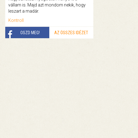
vállam is. Majd azt mondom nekik, hogy
leszart a madár.
Kontroll
OSZD MEG!
AZ ÖSSZES IDÉZET