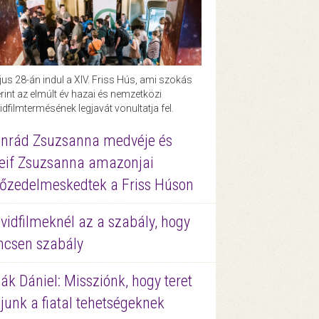
us 28-án indul a XIV. Friss Hús, ami szokás
rint az elmúlt év hazai és nemzetközi
idfilmtermésének legjavát vonultatja fel.
nrád Zsuzsanna medvéje és
eif Zsuzsanna amazonjai
őzedelmeskedtek a Friss Húson
vidfilmeknél az a szabály, hogy
ncsen szabály
ák Dániel: Missziónk, hogy teret
junk a fiatal tehetségeknek