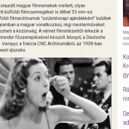
staurált magyar filmremekek mellett, olyan
tt külföldi filmcsemegéket is láthat 35 mm-es
öldi filmarchívumok "születésnapi ajándékként” küldtek
gramban a magyar vonatkozású, régi mesterműveket
ezheti a közönség. A német filmintézettől érkezik a
Máj
chneider főszereplésével készült
Monpti
, a Deutsche
sze
e
Vampyr
, a francia CNC Archívumából, az 1938-ban
röv
esti éjszaka
.
Ko
Kr
gy
Rö
ni
De
ad