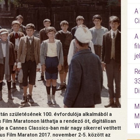
A 
Ci
A
fi
je
R
3
D
Me
ltán születésének 100. évfordulója alkalmából a
M
Film Maratonon láthatja a rendező öt, digitálisan
W
mje a Cannes Classics-ban már nagy sikerrel vetített
kus Film Maraton 2017. november 2-5. között az