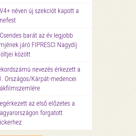
V4+ néven új szekciót kapott a
nefest
 Csendes barát az év legjobb
lmjének járó FIPRESCI Nagydíj
löltjei között
ekordszámú nevezés érkezett a
3. Országos/Kárpát-medencei
iákfilmszemlére
gérkezett az első előzetes a
agyarországon forgatott
ickerhez