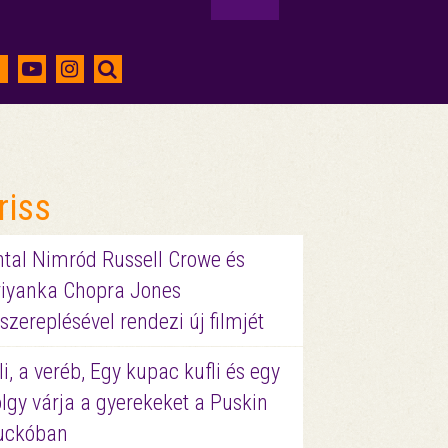
riss
ntal Nimród Russell Crowe és
riyanka Chopra Jones
szereplésével rendezi új filmjét
li, a veréb, Egy kupac kufli és egy
lgy várja a gyerekeket a Puskin
uckóban