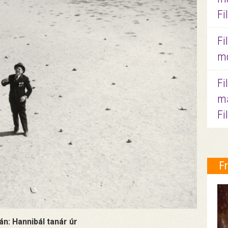
Fi
Fi
mo
Fi
ma
Fi
F
án: Hannibál tanár úr