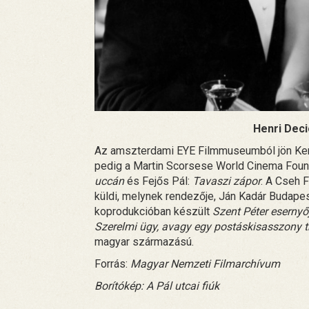
Henri Deci
Az amszterdami EYE Filmmuseumból jön Ker
pedig a Martin Scorsese World Cinema Foundat
uccán
és Fejős Pál:
Tavaszi zápor
. A Cseh 
küldi, melynek rendezője, Ján Kadár Budapes
koprodukcióban készült
Szent Péter esernyő
Szerelmi ügy, avagy egy postáskisasszony t
magyar származású.
Forrás:
Magyar Nemzeti Filmarchívum
Borítókép: A Pál utcai fiúk