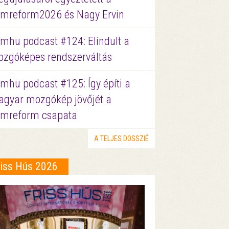
lmreform2026 és Nagy Ervin
lmhu podcast #124: Elindult a
zgóképes rendszerváltás
lmhu podcast #125: Így építi a
gyar mozgókép jövőjét a
lmreform csapata
A TELJES DOSSZIÉ
riss Hús 2026