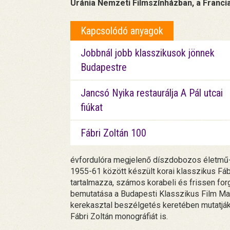
Uránia Nemzeti Filmszínházban, a Francia
Kapcsolódó anyagok
Jobbnál jobb klasszikusok jönnek
Budapestre
Jancsó Nyika restaurálja A Pál utcai
fiúkat
Fábri Zoltán 100
évfordulóra megjelenő díszdobozos életmű-s
1955-61 között készült korai klasszikus Fábr
tartalmazza, számos korabeli és frissen for
bemutatása a Budapesti Klasszikus Film Ma
kerekasztal beszélgetés keretében mutatják
Fábri Zoltán monográfiát is.