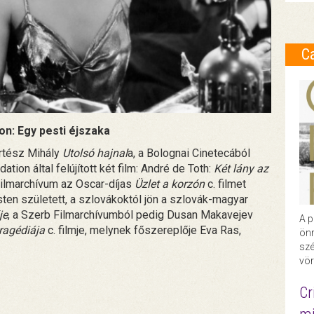
C
on: Egy pesti éjszaka
tész Mihály
Utolsó hajnal
a, a Bolognai Cinetecából
ion által felújított két film: André de Toth:
Két lány az
Filmarchívum az Oscar-díjas
Üzlet a korzón
c. filmet
ten született, a szlovákoktól jön a szlovák-magyar
je
, a Szerb Filmarchívumból pedig Dusan Makavejev
A p
ragédiája
c. filmje, melynek főszereplője Eva Ras,
önr
szé
vör
Cr