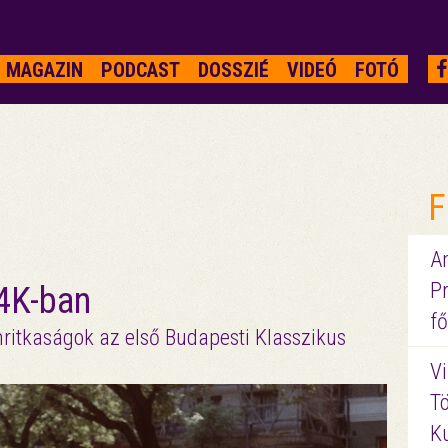
MAGAZIN
PODCAST
DOSSZIÉ
VIDEÓ
FOTÓ
F
A
P
 4K-ban
fő
ilmritkaságok az első Budapesti Klasszikus
Vi
Tö
K