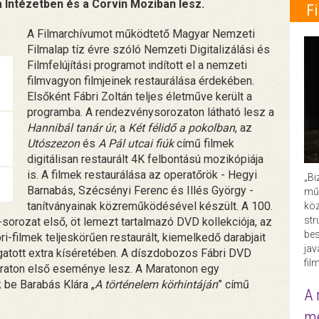
 Intézetben és a Corvin Moziban lesz.
F
A Filmarchívumot működtető Magyar Nemzeti
Filmalap tíz évre szóló Nemzeti Digitalizálási és
Filmfelújítási programot indított el a nemzeti
filmvagyon filmjeinek restaurálása érdekében.
Elsőként Fábri Zoltán teljes életműve került a
programba. A rendezvénysorozaton látható lesz a
Hannibál tanár úr
, a
Két félidő a pokolban
, az
Utószezon
és
A Pál utcai fiúk
című filmek
digitálisan restaurált 4K felbontású mozikópiája
is. A filmek restaurálása az operatőrök - Hegyi
„Bi
Barnabás, Szécsényi Ferenc és Illés György -
műk
tanítványainak közreműködésével készült. A 100.
köz
str
orozat első, öt lemezt tartalmazó DVD kollekciója, az
bes
i-filmek teljeskörűen restaurált, kiemelkedő darabjait
ja
gatott extra kíséretében. A díszdobozos Fábri DVD
fil
raton első eseménye lesz. A Maratonon egy
 be Barabás Klára „
A történelem körhintáján
” című
A 
me