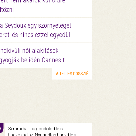
ért nem akarok külföldre
ltözni
a Seydoux egy szörnyeteget
eret, és nincs ezzel egyedül
ndkívüli női alakítások
gyogják be idén Cannes-t
A TELJES DOSSZIÉ
Semmi baj, ha gondolod le is
hugyozhatsz. Nyugodtan hányd le a