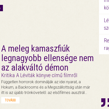
mi
kö
a
Lé
sz
Re
A meleg kamaszfiúk
ra
legnagyobb ellensége nem
az alakváltó démon
Kritika A Léviták könyve című filmről
Független horrorok dominálják az idei nyarat, a
Hokum, a Backrooms és a Megszállottság után már
itt is az újabb trónkövetelő: az elsőfilmes ausztrál…
TOVÁBB