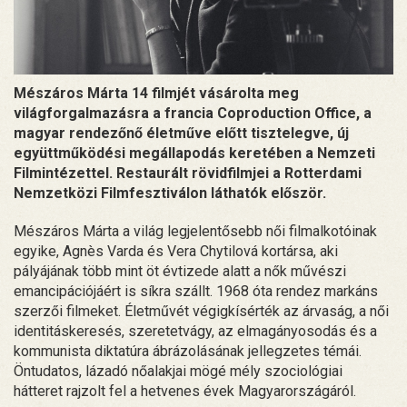
Mészáros Márta 14 filmjét vásárolta meg
világforgalmazásra a francia Coproduction Office, a
magyar rendezőnő életműve előtt tisztelegve, új
együttműködési megállapodás keretében a Nemzeti
Filmintézettel. Restaurált rövidfilmjei a Rotterdami
Nemzetközi Filmfesztiválon láthatók először.
Mészáros Márta a világ legjelentősebb női filmalkotóinak
egyike, Agnès Varda és Vera Chytilová kortársa, aki
pályájának több mint öt évtizede alatt a nők művészi
emancipációjáért is síkra szállt. 1968 óta rendez markáns
szerzői filmeket. Életművét végigkísérték az árvaság, a női
identitáskeresés, szeretetvágy, az elmagányosodás és a
kommunista diktatúra ábrázolásának jellegzetes témái.
Öntudatos, lázadó nőalakjai mögé mély szociológiai
hátteret rajzolt fel a hetvenes évek Magyarországáról.