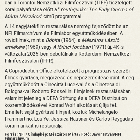
ban a Torontói Nemzetközi Filmfesztivál (TIFF) tisztelgett
korai pályafutása előtt a "
Youthquake: The Early Cinema of
Márta Mészáros
" című programmal.
A 14 nagyjátékfilm restaurálása nemrég fejeződött be az
NFI Filmarchívum és Filmlabor együttműködésében. A
rövidfilmek, mint a
Bóbita
(1964), a
Mészáros László
emlékére
(1969) vagy
A lőrinci fonóban
(1971) új, 4K-s
változatai 2025-ben debütálnak a Rotterdami Nemzetközi
Filmfesztiválon (IFFR).
A Coproduction Office elkötelezett a progresszív szerzői
filmek gyártása, megőrzése és népszerűsítése iránt. A cég
együttműködött a Cinecittà Luce-val és a Cineteca di
Bologna-val Roberto Rossellini filmjeinek restaurálásában,
valamint jelenleg a DEFA Stiftung és a DEFA Distribution
közreműködésével Konrad Wolf alkotásait újítja fel.
Emellett saját gyártású filmjeit, köztük Michelangelo
Frammartino, Lou Ye, Jessica Hausner és Carlos Reygadas
korai munkáit is restaurálja.
Forrás: NFI / Címlapkép: Mészáros Márta / Fotó: Jávor István/NFI
Filmarchívum