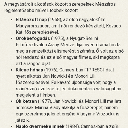
A megvásárolt alkotások között szerepelnek Mészáros
legjelentősebb művei, többek között:
Eltávozott nap
(1968), az első nagyjátékfilm
Magyarországon, amit női rendező készített, Kovács
Kati főszereplésével.
Örökbefogadás
(1975), a Nyugat-Berlini
Filmfesztiválon Arany Medve díjat nyert dráma hozta
meg a nemzetközi elismerést számára. Ő volt az első
női rendező és az első magyar filmes, aki megkapta
ezt a rangos díjat.
Kilenc hónap
(1976), Cannes-ban FIPRESCI-díjat
nyert alkotás Jan Nowicki és Monori Lili
főszereplésével. Felkavaró újdonsága volt, hogy a
színésznő szülése teljes dokumentáris valóságában
megjelent a filmben.
Ők ketten
(1977), Jan Nowicki és Monori Lili mellett
nemcsak Marina Vlady alakítja a főszerepet, hanem
egy szerelmes jelenet erejéig Vlagyimir Viszockij is
játszik.
Napló gyermekeimnek
(1984), Cannes-ban a zsűri