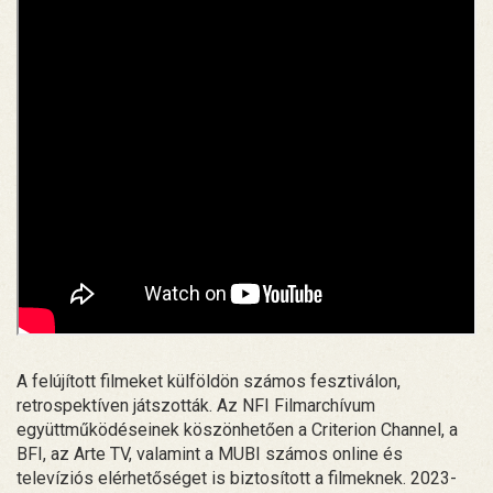
A felújított filmeket külföldön számos fesztiválon,
retrospektíven játszották. Az NFI Filmarchívum
együttműködéseinek köszönhetően a Criterion Channel, a
BFI, az Arte TV, valamint a MUBI számos online és
televíziós elérhetőséget is biztosított a filmeknek. 2023-