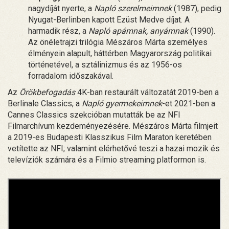
nagydíját nyerte, a
Napló szerelmeimnek
(1987), pedig
Nyugat-Berlinben kapott Ezüst Medve díjat. A
harmadik rész, a
Napló apámnak, anyámnak
(1990).
Az önéletrajzi trilógia Mészáros Márta személyes
élményein alapult, háttérben Magyarország politikai
történetével, a sztálinizmus és az 1956-os
forradalom időszakával.
Az
Örökbefogadás
4K-ban restaurált változatát 2019-ben a
Berlinale Classics, a
Napló gyermekeimnek
-et 2021-ben a
Cannes Classics szekcióban mutatták be az NFI
Filmarchívum kezdeményezésére. Mészáros Márta filmjeit
a 2019-es Budapesti Klasszikus Film Maraton keretében
vetítette az NFI; valamint elérhetővé teszi a hazai mozik és
televíziók számára és a Filmio streaming platformon is.