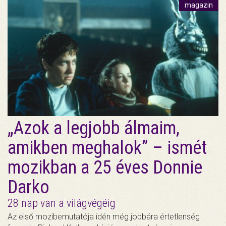
magazin
„Azok a legjobb álmaim,
amikben meghalok” – ismét
mozikban a 25 éves Donnie
Darko
28 nap van a világvégéig
Az első mozibemutatója idén még jobbára értetlenség