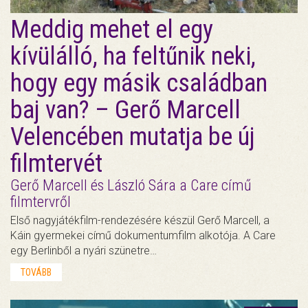
Meddig mehet el egy
kívülálló, ha feltűnik neki,
hogy egy másik családban
baj van? – Gerő Marcell
Velencében mutatja be új
filmtervét
Gerő Marcell és László Sára a Care című
filmtervről
Első nagyjátékfilm-rendezésére készül Gerő Marcell, a
Káin gyermekei című dokumentumfilm alkotója. A Care
egy Berlinből a nyári szünetre…
TOVÁBB