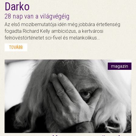
Darko
28 nap van a világvégéig
Az első mozibemutatója idén még jobbára értetlenség
fogadta Richard Kelly ambíciózus, a kertvárosi
felnövéstörténetet sci-fivel és melankolikus…
TOVÁBB
magazin