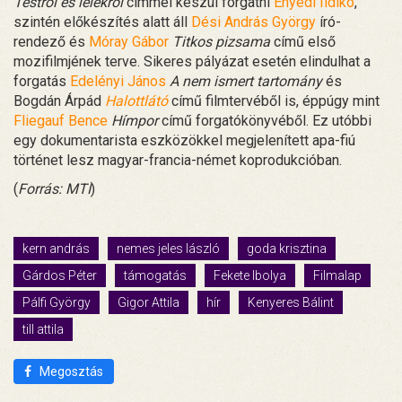
Testről és lélekről
címmel készül forgatni
Enyedi Ildikó
,
szintén előkészítés alatt áll
Dési András György
író-
rendező és
Móray Gábor
Titkos pizsama
című első
mozifilmjének terve. Sikeres pályázat esetén elindulhat a
forgatás
Edelényi János
A nem ismert tartomány
és
Bogdán Árpád
Halottlátó
című filmtervéből is, éppúgy mint
Fliegauf Bence
Hímpor
című forgatókönyvéből. Ez utóbbi
egy dokumentarista eszközökkel megjelenített apa-fiú
történet lesz magyar-francia-német koprodukcióban.
(
Forrás: MTI
)
kern andrás
nemes jeles lászló
goda krisztina
Gárdos Péter
támogatás
Fekete Ibolya
Filmalap
Pálfi György
Gigor Attila
hír
Kenyeres Bálint
till attila
Megosztás