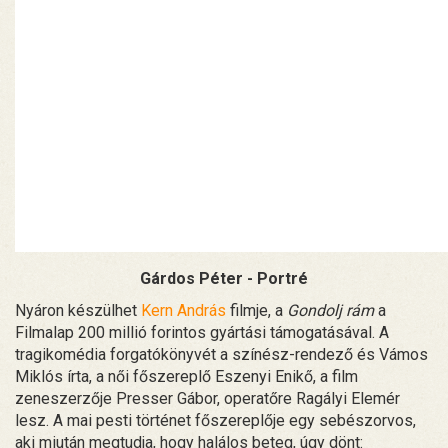
Gárdos Péter - Portré
Nyáron készülhet
Kern András
filmje, a
Gondolj rám
a
Filmalap 200 millió forintos gyártási támogatásával. A
tragikomédia forgatókönyvét a színész-rendező és Vámos
Miklós írta, a női főszereplő Eszenyi Enikő, a film
zeneszerzője Presser Gábor, operatőre Ragályi Elemér
lesz. A mai pesti történet főszereplője egy sebészorvos,
aki miután megtudja, hogy halálos beteg, úgy dönt: