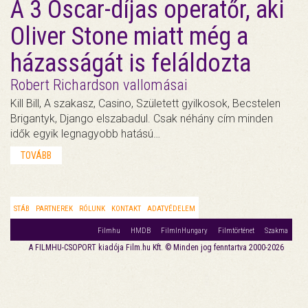
A 3 Oscar-díjas operatőr, aki
Oliver Stone miatt még a
házasságát is feláldozta
Robert Richardson vallomásai
Kill Bill, A szakasz, Casino, Született gyilkosok, Becstelen
Brigantyk, Django elszabadul. Csak néhány cím minden
idők egyik legnagyobb hatású…
TOVÁBB
STÁB
PARTNEREK
RÓLUNK
KONTAKT
ADATVÉDELEM
Filmhu
HMDB
FilmInHungary
Filmtörténet
Szakma
A FILMHU-CSOPORT kiadója Film.hu Kft. © Minden jog fenntartva 2000-2026