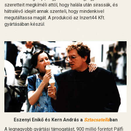
szeretteit megkíméli attól, hogy halála után sirassák, és
hátralévő idejét annak szenteli, hogy mindenkivel
megutáltassa magát. A produkció az Inzert44 Kft.
gyártásában készül.
Eszenyi Enikő és Kern András a
Sztacsatellá
ban
A legnagyobb gyártási támogatást, 900 millió forintot Pálfi