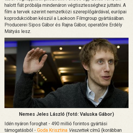
halott fiát próbálja mindenáron végtisztességhez juttatni. A
film a tervek szerint nemzetközi szereplőgárdával, európai
koprodukcióban készül a Laokoon Filmgroup gyártásában.
Producerei Sipos Gábor és Rajna Gábor, operatőre Erdély
Mátyás lesz.
Nemes Jeles László (fotó: Valuska Gábor)
Idén nyáron foroghat - 490 millió forintos gyártási
támogatásból -
Goda Krisztina
Veszettek
című (korábban