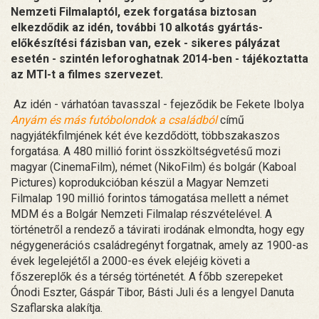
Nemzeti Filmalaptól, ezek forgatása biztosan
elkezdődik az idén, további 10 alkotás gyártás-
előkészítési fázisban van, ezek - sikeres pályázat
esetén - szintén leforoghatnak 2014-ben - tájékoztatta
az MTI-t a filmes szervezet.
Az idén - várhatóan tavasszal - fejeződik be Fekete Ibolya
Anyám és más futóbolondok a családból
című
nagyjátékfilmjének két éve kezdődött, többszakaszos
forgatása. A 480 millió forint összköltségvetésű mozi
magyar (CinemaFilm), német (NikoFilm) és bolgár (Kaboal
Pictures) koprodukcióban készül a Magyar Nemzeti
Filmalap 190 millió forintos támogatása mellett a német
MDM és a Bolgár Nemzeti Filmalap részvételével. A
történetről a rendező a távirati irodának elmondta, hogy egy
négygenerációs családregényt forgatnak, amely az 1900-as
évek legelejétől a 2000-es évek elejéig követi a
főszereplők és a térség történetét. A főbb szerepeket
Ónodi Eszter, Gáspár Tibor, Básti Juli és a lengyel Danuta
Szaflarska alakítja.