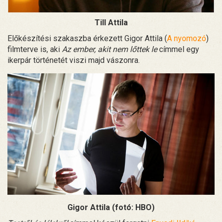
Till Attila
Előkészítési szakaszba érkezett Gigor Attila (
A nyomozó
)
filmterve is, aki
Az ember, akit nem lőttek le
címmel egy
ikerpár történetét viszi majd vászonra.
Gigor Attila
(fot
ó: HBO)