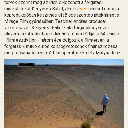
tervek szerint még az idén elkezdheti a forgatási
munkálatokat Kenyeres Bálint, aki
Tegnap
címmel európai
koprodukcióban készítheti első egészestés játékfilmjét a
Mirage Film gyártásában, Taschler Andrea producer
vezetésével. Kenyeres Bálint - aki forgatókönyvével
elnyerte az Atelier koprodukciós fórum fődíját a 64. cannes-
i filmfesztiválon - három éve dolgozik a filmterven, a
forgatás 2 millió eurós költségvetésének finanszírozása
még folyamatban van. A film operatőre Erdély Mátyás lesz.