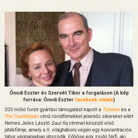
Ónodi Eszter és Szervét Tibor a forgatáson (A kép
forrása: Ónodi Eszter
facebook-oldala
)
205 millió forint gyártási támogatást kapott a
Türelem
és a
The Counterpart
című rövidfilmekkel jelentős sikereket elért
Nemes Jeles László
Saul fia
címmel készülő első
játékfilmje, amely a II. világháború végén egy koncentrációs
tábor végnapjaiban játszódik. Főhőse egy zsidó férfi, aki