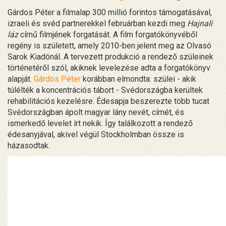
Gárdos Péter a filmalap 300 millió forintos támogatásával,
izraeli és svéd partnerekkel februárban kezdi meg
Hajnali
láz
című filmjének forgatását. A film forgatókönyvéből
regény is született, amely 2010-ben jelent meg az Olvasó
Sarok Kiadónál. A tervezett produkció a rendező szüleinek
történetéről szól, akiknek levelezése adta a forgatókönyv
alapját.
Gárdos Péter
korábban elmondta: szülei - akik
túlélték a koncentrációs tábort - Svédországba kerültek
rehabilitációs kezelésre. Édesapja beszerezte több tucat
Svédországban ápolt magyar lány nevét, címét, és
ismerkedő levelet írt nekik. Így találkozott a rendező
édesanyjával, akivel végül Stockholmban össze is
házasodtak.