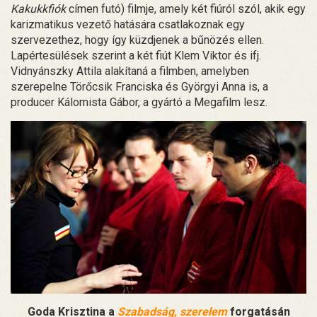
Kakukkfiók
címen futó) filmje, amely két fiúról szól, akik egy
karizmatikus vezető hatására csatlakoznak egy
szervezethez, hogy így küzdjenek a bűnözés ellen.
Lapértesülések szerint a két fiút Klem Viktor és ifj.
Vidnyánszky Attila alakítaná a filmben, amelyben
szerepelne Törőcsik Franciska és Györgyi Anna is, a
producer Kálomista Gábor, a gyártó a Megafilm lesz.
Goda Krisztina a
Szabadság, szerelem
forgatásán