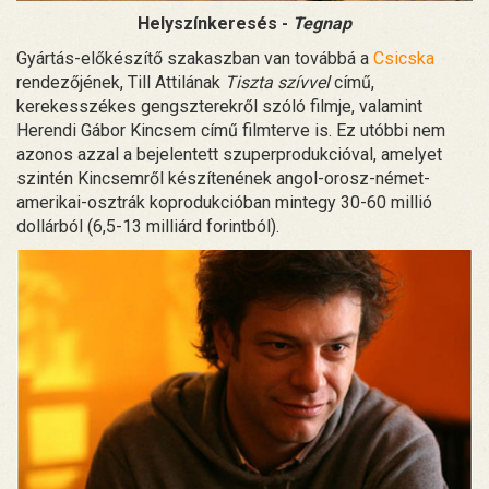
Helyszínkeresés -
Tegnap
Gyártás-előkészítő szakaszban van továbbá a
Csicska
rendezőjének, Till Attilának
Tiszta szívvel
című,
kerekesszékes gengszterekről szóló filmje, valamint
Herendi Gábor Kincsem című filmterve is. Ez utóbbi nem
azonos azzal a bejelentett szuperprodukcióval, amelyet
szintén Kincsemről készítenének angol-orosz-német-
amerikai-osztrák koprodukcióban mintegy 30-60 millió
dollárból (6,5-13 milliárd forintból).