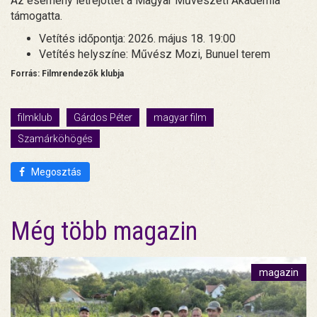
Az esemény létrejöttét a Magyar Művészeti Akadémia
támogatta.
Vetítés időpontja: 2026. május 18. 19:00
Vetítés helyszíne: Művész Mozi, Bunuel terem
Forrás: Filmrendezők klubja
filmklub
Gárdos Péter
magyar film
Szamárköhögés
Megosztás
Még több magazin
magazin