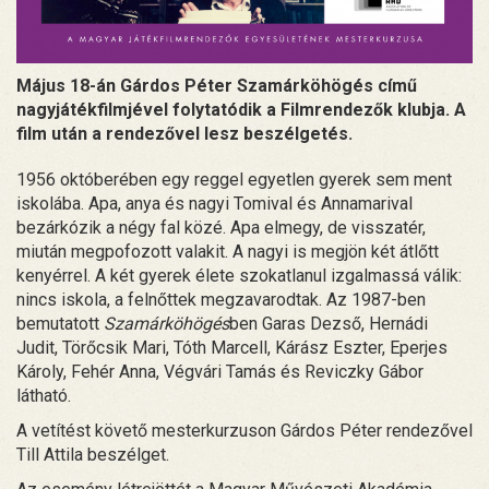
Május 18-án Gárdos Péter Szamárköhögés című
nagyjátékfilmjével folytatódik a Filmrendezők klubja. A
film után a rendezővel lesz beszélgetés.
1956 októberében egy reggel egyetlen gyerek sem ment
iskolába. Apa, anya és nagyi Tomival és Annamarival
bezárkózik a négy fal közé. Apa elmegy, de visszatér,
miután megpofozott valakit. A nagyi is megjön két átlőtt
kenyérrel. A két gyerek élete szokatlanul izgalmassá válik:
nincs iskola, a felnőttek megzavarodtak. Az 1987-ben
bemutatott
Szamárköhögés
ben Garas Dezső, Hernádi
Judit, Törőcsik Mari, Tóth Marcell, Kárász Eszter, Eperjes
Károly, Fehér Anna, Végvári Tamás és Reviczky Gábor
látható.
A vetítést követő mesterkurzuson Gárdos Péter rendezővel
Till Attila beszélget.