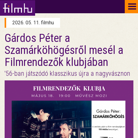
To
na
2026. 05. 11. filmhu
Gárdos Péter a
Szamárköhögésről mesél a
Filmrendezők klubjában
'56-ban játszódó klasszikus újra a nagyvásznon