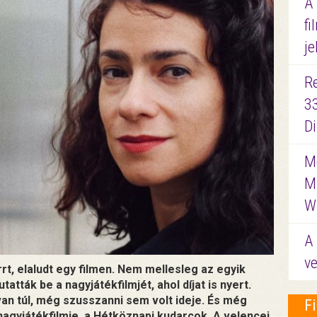
A
fi
je
R
3
D
Me
M
W
A 
ve
rrt, elaludt egy filmen. Nem mellesleg az egyik
tták be a nagyjátékfilmjét, ahol díjat is nyert.
n túl, még szusszanni sem volt ideje. És még
F
agyjátékfilmje, a Hétköznapi kudarcok. A velencei