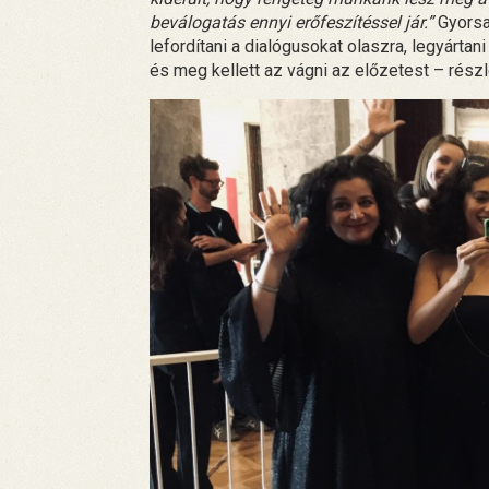
beválogatás ennyi erőfeszítéssel jár.”
Gyorsan
lefordítani a dialógusokat olaszra, legyártan
és meg kellett az vágni az előzetest – rész