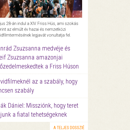
us 28-án indul a XIV. Friss Hús, ami szokás
rint az elmúlt év hazai és nemzetközi
idfilmtermésének legjavát vonultatja fel.
nrád Zsuzsanna medvéje és
eif Zsuzsanna amazonjai
őzedelmeskedtek a Friss Húson
vidfilmeknél az a szabály, hogy
ncsen szabály
ák Dániel: Missziónk, hogy teret
junk a fiatal tehetségeknek
A TELJES DOSSZIÉ