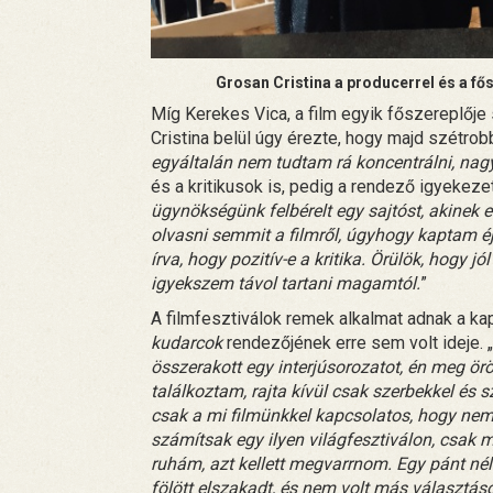
Grosan Cristina a producerrel és a fő
Míg Kerekes Vica, a film egyik főszereplője 
Cristina belül úgy érezte, hogy majd szétrobb
egyáltalán nem tudtam rá koncentrálni, nag
és a kritikusok is, pedig a rendező igyekezett
ügynökségünk felbérelt egy sajtóst, akinek e
olvasni semmit a filmről, úgyhogy kaptam éjsz
írva, hogy pozitív-e a kritika. Örülök, hogy j
igyekszem távol tartani magamtól.
”
A filmfesztiválok remek alkalmat adnak a kap
kudarcok
rendezőjének erre sem volt ideje. „
összerakott egy interjúsorozatot, én meg ör
találkoztam, rajta kívül csak szerbekkel és 
csak a mi filmünkkel kapcsolatos, hogy nem
számítsak egy ilyen világfesztiválon, csak m
ruhám, azt kellett megvarrnom
. Egy pánt né
fölött elszakadt, és nem volt más választáso