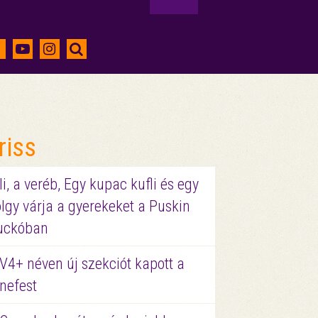
riss
li, a veréb, Egy kupac kufli és egy
lgy várja a gyerekeket a Puskin
uckóban
V4+ néven új szekciót kapott a
nefest