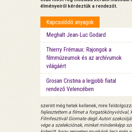
élményeiről kérdeztük a rendezőt.
Kapcsolódó anyagok
Meghalt Jean-Luc Godard
Thierry Frémaux: Rajongok a
filmmúzeumok és az archívumok
világáért
Grosan Cristina a legjobb fiatal
rendező Velencében
szerint még hetek kellenek, mire feldolgozz
fejlesztettem a filmet a forgatókönyvíróval,
Filmfesztivál Giornate degli Autori szekciój
vége a szelekciónak, minket mindenképp sze
kiderült, hogy rengeteg munkánk lesz még a 