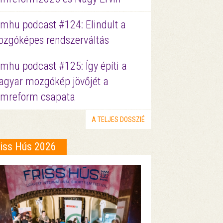
lmhu podcast #124: Elindult a
zgóképes rendszerváltás
lmhu podcast #125: Így építi a
gyar mozgókép jövőjét a
lmreform csapata
A TELJES DOSSZIÉ
riss Hús 2026