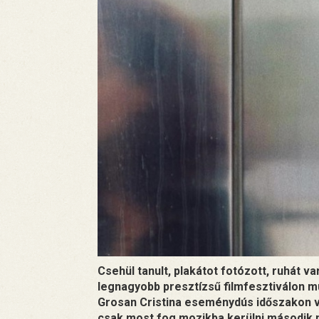
Csehül tanult, plakátot fotózott, ruhát va
legnagyobb presztízsű filmfesztiválon muta
Grosan Cristina eseménydús időszakon va
csak most fog mozikba kerülni második n