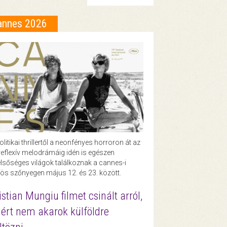
annes 2026
olitikai thrillertől a neonfényes horroron át az
eflexív melodrámáig idén is egészen
lsőséges világok találkoznak a cannes-i
ös szőnyegen május 12. és 23. között.
istian Mungiu filmet csinált arról,
ért nem akarok külföldre