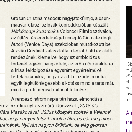
Grosan Cristina második nagyjátékfilmje, a cseh-
magyar-olasz-szlovák koprodukcióban készült
Hétköznapi kudarcok
a Velencei Filmfesztiválon,
az újítást és eredetiséget ünneplő Giornate degli
Autori (Venice Days) szekcióban mutatkozott be.
A zsűri Cristinát választotta a legjobb 40 év alatti
rendezőnek, kiemelve, hogy az ambiciózus
történet egyéni hangvétele, az erős női karakterei,
„Bi
a friss feldolgozása egyaránt egyértelművé
műk
köz
tették számukra, hogy ez a film az idei mustra
str
egyik legkülönlegesebb alkotása mind a tartalmát,
bes
mind a profi megvalósítását tekintve.
ja
A rendező három napja tért haza, elmondása
fil
a ezt az élményt és a sűrű időszakot. „
2018 óta
A 
 Klára Vlasákovával. Július közepén szóltak a Velencei
ából, hogy nagyon tetszik nekik a film, és bár még nincs
me
retnének. Nyilván nagyon örültünk, de elég gyorsan
Fi
fesztiválig, én pedig nem tudtam, hogy egy ilyen