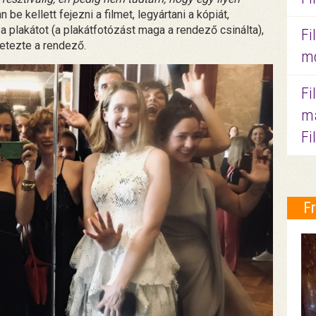
 be kellett fejezni a filmet, legyártani a kópiát,
i a plakátot (a plakátfotózást maga a rendező csinálta),
Fi
letezte a rendező.
mo
Fi
ma
Fi
F