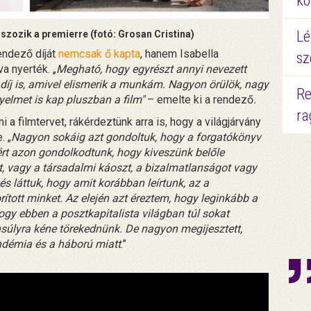
kö
Lé
uszozik a premierre (fotó: Grosan Cristina)
rendező díját
nemcsak ő kapta
, hanem Isabella
sz
 nyerték. „
Megható, hogy egyrészt annyi nevezett
 díj is, amivel elismerik a munkám. Nagyon örülök, nagy
Re
yelmet is kap pluszban a film"
– emelte ki a rendező
.
ra
a filmtervet, rákérdeztünk arra is, hogy a világjárvány
. „
Nagyon sokáig azt gondoltuk, hogy a forgatókönyv
ért azon gondolkodtunk, hogy kiveszünk belőle
t, vagy a társadalmi káoszt, a bizalmatlanságot vagy
és láttuk, hogy amit korábban leírtunk, az a
ított minket. Az elején azt éreztem, hogy leginkább a
hogy ebben a posztkapitalista világban túl sokat
nsúlyra kéne törekednünk. De nagyon megijesztett,
andémia és a háború miatt
.”