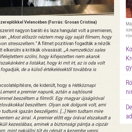
szereplőkkel Velencében (Forrás: Grosan Cristina)
Máj
sze
szerint nagyon baráti és laza hangulat volt a premieren,
röv
an. „
Most először néztem meg úgy saját filmem, hogy
yon stresszeltem.”
A filmet pozitívan fogadták a nézők
Ko
 elkerülni a kritikák olvasását. „
A nemzetközi sales
lfelejtettem szólni, hogy kifejezetten nem akarok
Kr
akánként a listákat, hogy ki mit írt, az is oda volt
gy
ól fogadják, de a külső értékelésektől továbbra is
Rö
csolatépítésre, de kiderült, hogy a
Hétköznapi
ni
Lement a premier napunk, aztán a sajtósunk
ömmel beszéltem a filmről. Egy magyar újságíróval
szlovákokkal beszéltem. Olyan sok dolgunk volt, ami
De
 tudtunk igazán beszélgetni. […] Nem tudtam mire
ad
entem az árral. A premier előtt egy órával elszakadt a
lküli kezeslábas, aminek a biztonsági pántja a cipzár
m, mint nekiállni tűt és cérnát a kezembe venni.