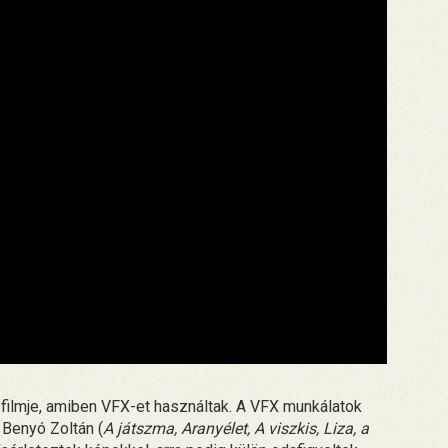
 filmje, amiben VFX-et használtak. A VFX munkálatok
 Benyó Zoltán (
A játszma, Aranyélet, A viszkis, Liza, a