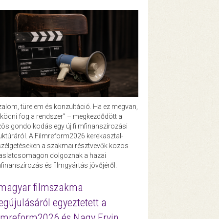
zalom, türelem és konzultáció. Ha ez megvan,
ödni fog a rendszer” – megkezdődött a
ös gondolkodás egy új filmfinanszírozási
uktúráról. A Filmreform2026 kerekasztal-
zélgetéseken a szakmai résztvevők közös
vaslatcsomagon dolgoznak a hazai
mfinanszírozás és filmgyártás jövőjéről.
magyar filmszakma
gújulásáról egyeztetett a
lmreform2026 és Nagy Ervin