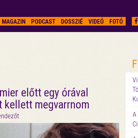
MAGAZIN
PODCAST
DOSSZIÉ
VIDEÓ
FOTÓ
F
Vi
Tö
mier előtt egy órával
K
t kellett megvarrnom
A 
rendezőt
Ci