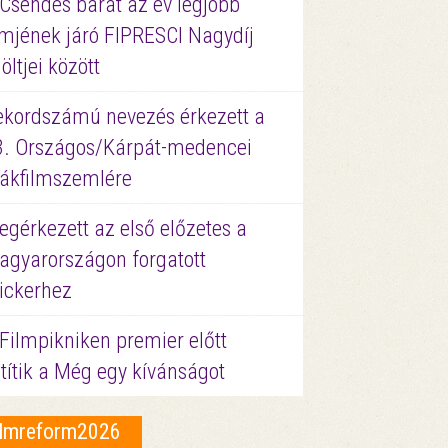
 Csendes barát az év legjobb
lmjének járó FIPRESCI Nagydíj
löltjei között
ekordszámú nevezés érkezett a
3. Országos/Kárpát-medencei
iákfilmszemlére
gérkezett az első előzetes a
agyarországon forgatott
ickerhez
Filmpikniken premier előtt
títik a Még egy kívánságot
ilmreform2026