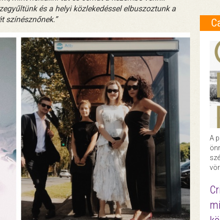
zegyűltünk és a helyi közlekedéssel elbuszoztunk a
ét színésznőnek.”
C
A p
önr
szé
vör
Cr
mi