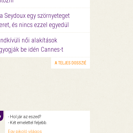
ltözni
a Seydoux egy szörnyeteget
eret, és nincs ezzel egyedül
ndkívüli női alakítások
gyogják be idén Cannes-t
A TELJES DOSSZIÉ
- Hol jár az eszed?
- Két emelettel feljebb.
Egy pikoló világos