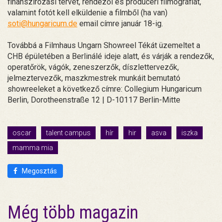
finanszírozási tervet, rendezői és produceri filmográfiát,
valamint fotót kell elküldenie a filmből (ha van)
soti@hungaricum.de
email címre január 18-ig.
Továbbá a Filmhaus Ungarn Showreel Tékát üzemeltet a
CHB épületében a Berlinálé ideje alatt, és várják a rendezők,
operatőrök, vágók, zeneszerzők, díszlettervezők,
jelmeztervezők, maszkmestrek munkáit bemutató
showreeleket a következő címre: Collegium Hungaricum
Berlin, Dorotheenstraße 12 | D-10117 Berlin-Mitte
oscar
talent campus
hír
hir
asva
iszka
mamma mia
Megosztás
Még több magazin