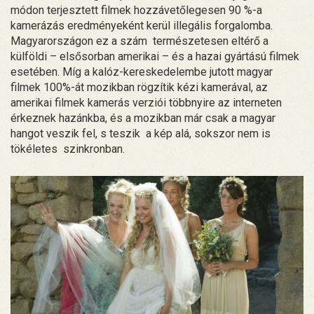
módon terjesztett filmek hozzávetőlegesen 90 %-a
kamerázás eredményeként kerül illegális forgalomba.
Magyarországon ez a szám természetesen eltérő a
külföldi – elsősorban amerikai – és a hazai gyártású filmek
esetében. Míg a kalóz-kereskedelembe jutott magyar
filmek 100%-át mozikban rögzítik kézi kamerával, az
amerikai filmek kamerás verziói többnyire az interneten
érkeznek hazánkba, és a mozikban már csak a magyar
hangot veszik fel, s teszik a kép alá, sokszor nem is
tökéletes szinkronban.