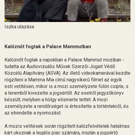
Iszka utazása
Kalóznőt fogtak a Palace Mammutban
Kalóznőt fogtak a napokban a Palace Mammut moziban -
tudatta az Audiovizuális Művek Szerzői Jogait Védő
Közcélú Alapítvány (ASVA). Az illető videokamerával kezdte
rögzíteni a Mamma Mia című nagysikerű filmet az egyik
esti vetítésen, mikor is a mozi személyzete fülön csípte, s
a teremből kivezette a jogsértőt. Az esetről jegyzőkönyv
készült, melyben a hölgy elismerte tettét. A mozi
személyzete a rendőrséget is értesítette a történtekről, és
az elrendelte a nyomozást.
A mozis vetítések során rögzített kalózfelvételek hatalmas
kárt okoznak a legális piac számára, miután a jogsértő