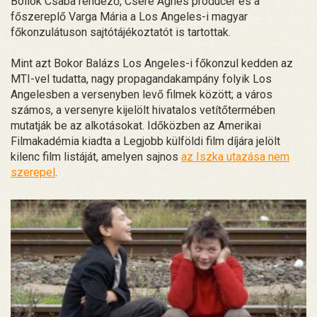
Bollók Csaba rendező, Csere Ágnes producer és a
főszereplő Varga Mária a Los Angeles-i magyar
főkonzulátuson sajtótájékoztatót is tartottak.
Mint azt Bokor Balázs Los Angeles-i főkonzul kedden az
MTI-vel tudatta, nagy propagandakampány folyik Los
Angelesben a versenyben levő filmek között; a város
számos, a versenyre kijelölt hivatalos vetítőtermében
mutatják be az alkotásokat. Időközben az Amerikai
Filmakadémia kiadta a Legjobb külföldi film díjára jelölt
kilenc film listáját, amelyen sajnos
az Iszka utazása nem
szerepel
.