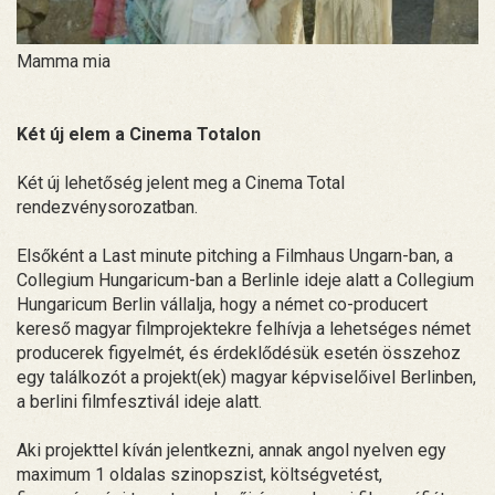
Mamma mia
Két új elem a Cinema Totalon
Két új lehetőség jelent meg a Cinema Total
rendezvénysorozatban.
Elsőként a Last minute pitching a Filmhaus Ungarn-ban, a
Collegium Hungaricum-ban a Berlinle ideje alatt a Collegium
Hungaricum Berlin vállalja, hogy a német co-producert
kereső magyar filmprojektekre felhívja a lehetséges német
producerek figyelmét, és érdeklődésük esetén összehoz
egy találkozót a projekt(ek) magyar képviselőivel Berlinben,
a berlini filmfesztivál ideje alatt.
Aki projekttel kíván jelentkezni, annak angol nyelven egy
maximum 1 oldalas szinopszist, költségvetést,