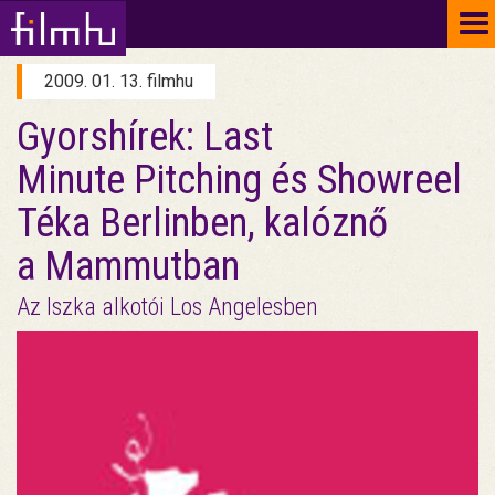
To
na
2009. 01. 13. filmhu
Gyorshírek: Last
Minute Pitching és Showreel
Téka Berlinben, kalóznő
a Mammutban
Az Iszka alkotói Los Angelesben