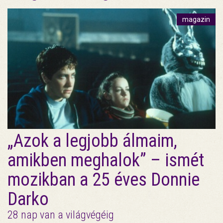
magazin
„Azok a legjobb álmaim,
amikben meghalok” – ismét
mozikban a 25 éves Donnie
Darko
28 nap van a világvégéig