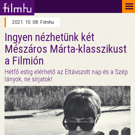
To
na
2021. 10. 08. Filmhu
Ingyen nézhetünk két
Mészáros Márta-klasszikust
a Filmión
Hétfő estig elérhető az Eltávozott nap és a Szép
lányok, ne sírjatok!