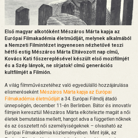
Első magyar alkotóként Mészáros Márta kapja az
Európai Filmakadémia életműdíját, melynek alkalmából
a Nemzeti Filmintézet ingyenesen nézhetővé teszi
hétfő estig Mészáros Márta Eltávozott nap című,
Kovács Kati főszereplésével készült első mozifilmjét
és a Szép lányok, ne sírjatok! című generációs
kultfilmjét a Filmión.
A világ filmművészetéhez való egyedülálló hozzájárulása
elismeréseként
Mészáros Márta kapja az Európai
Filmakadémia életműdíját
a 34. Európai Filmdíj átadó
ünnepségén, december 11-én Berlinben. Bátor és innovatív
filmjein keresztül Mészáros Márta elkötelezte magát a női
életek bemutatása mellett, hangot adva a független nőknek
és az összetett női személyiségeknek – olvasható az
Európai Filmakadémia közleményében. Mint írják, az