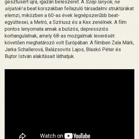
gesztusért újra, igazán beleszeret. A
Szép lányok, ne
sírjatok!
a beat korszakban fellazuló társadalmi struktúrákat
elemzi, miközben a 60-as évek legnépszerűbb beat-
együttesei, a Metró, a Szíriusz és a Kex zenélnek. A film
pontos lenyomata annak a bulizós, depressziós
korhangulatnak, amely 68-as mozgalmak leverését
követően meghatározó volt Európában. A filmben Zala Márk,
Jarka Schallerová, Balázsovits Lajos, Blaskó Péter és
Bujtor István alakításait láthatjuk.