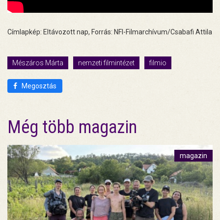
Címlapkép: Eltávozott nap, Forrás: NFI-Filmarchívum/Csabafi Attila
Mészáros Márta
nemzeti filmintézet
filmio
Megosztás
Még több magazin
magazin