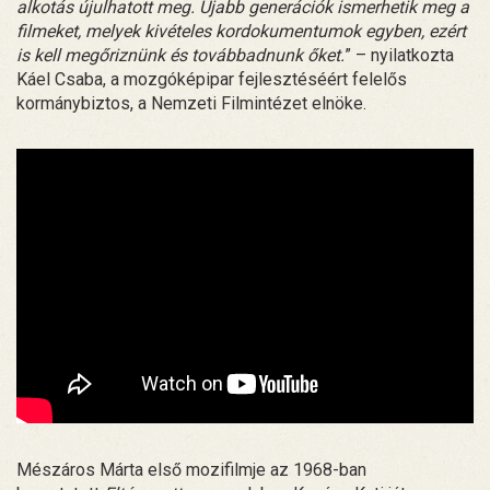
alkotás újulhatott meg. Újabb generációk ismerhetik meg a
filmeket, melyek kivételes kordokumentumok egyben, ezért
is kell megőriznünk és továbbadnunk őket.
” – nyilatkozta
Káel Csaba, a mozgóképipar fejlesztéséért felelős
kormánybiztos, a Nemzeti Filmintézet elnöke.
Mészáros Márta első mozifilmje az 1968-ban