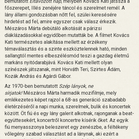
bemutatott
Eltávozott nap
, melyben Kovács Kati játssza a
főszerepet, Illés zenéjére táncol és szerelmet remél. A
lány állami gondozásban nőtt fel, szülei keresésére
hirdetést ad fel, amire egyszer csak válasz érkezik.
Mészáros Márta debütáló alkotását a párizsi
diáklázadásokkal egyidőben mutatták be. A filmet Kovács
Kati természetes alakítása mellett az érzékeny
témaválasztás és a szinte eszköztelennek ható, minden
sallangtól mentes elbeszélésmód teszi a gazdag életmű
markáns nyitódarabjává. Kovács Kati mellett olyan
színészek játszanak, mint Horváth Teri, Szirtes Ádám,
Kozák András és Agárdi Gábor.
Az 1970-ben bemutatott
Szép lányok, ne
sírjatok!
Mészáros Márta harmadik mozifilmje, mely
emlékezetes képet rajzol a 68-as generáció szabadabb
életérzéséről a napi munka, szerelmek, bulik és koncertek
között. Öt fiú és egy lány galerit alkotnak, rajonganak a beat-
együttesekért, koncertről koncertre kísérik őket. Az egyik
fiú menyasszonya beleszeret egy zenészbe, a féltékeny
vőlegény szabad választást ad a lánynak, aki ezért a