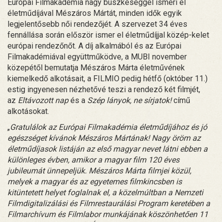
Európai Filmakadémia nagy büszkeséggel ismeri el
életműdíjával Mészáros Mártát, minden idők egyik
legjelentősebb női rendezőjét. A szervezet 34 éves
fennállása során először ismer el életműdíjjal közép-kelet
európai rendezőnőt. A díj alkalmából és az Európai
Filmakadémiával együttműködve, a MUBI november
közepétől bemutatja Mészáros Márta életművének
kiemelkedő alkotásait, a FILMIO pedig hétfő (október 11.)
estig ingyenesen nézhetővé teszi a rendező két filmjét,
az
Eltávozott nap
és a
Szép lányok, ne sírjatok!
című
alkotásokat.
„
Gratulálok az Európai Filmakadémia életműdíjához és jó
egészséget kívánok Mészáros Mártának! Nagy öröm az
életműdíjasok listáján az első magyar nevet látni ebben a
különleges évben, amikor a magyar film 120 éves
jubileumát ünnepeljük. Mészáros Márta filmjei közül,
melyek a magyar és az egyetemes filmkincsben is
kitüntetett helyet foglalnak el, a közelmúltban a Nemzeti
Filmdigitalizálási és Filmrestaurálási Program keretében a
Filmarchívum és Filmlabor munkájának köszönhetően 11