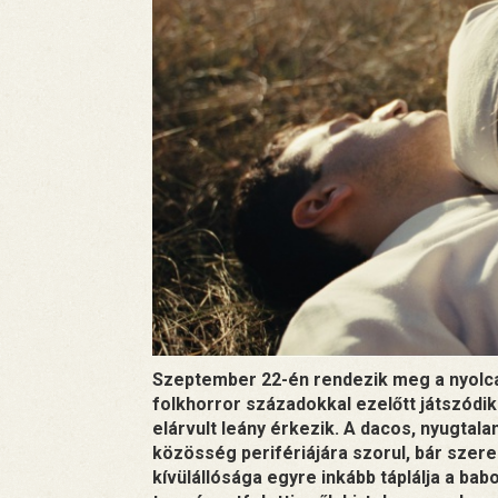
Szeptember 22-én rendezik meg a nyolca
folkhorror századokkal ezelőtt játszódik
elárvult leány érkezik. A dacos, nyugtal
közösség perifériájára szorul, bár szerel
kívülállósága egyre inkább táplálja a babo