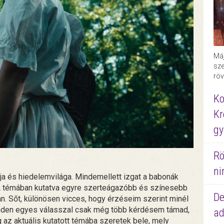
Máj
sze
röv
Ko
Kr
gy
Rö
ni
ja és hiedelemvilága. Mindemellett izgat a babonák
 A témában kutatva egyre szerteágazóbb és színesebb
De
. Sőt, különösen vicces, hogy érzéseim szerint minél
inden egyes válasszal csak még több kérdésem támad,
ad
az aktuális kutatott témába szeretek bele, mely