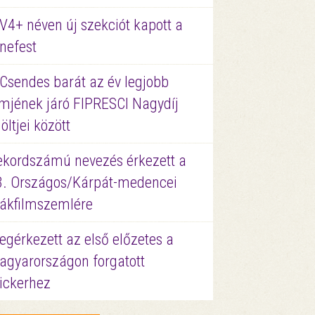
V4+ néven új szekciót kapott a
nefest
 Csendes barát az év legjobb
lmjének járó FIPRESCI Nagydíj
löltjei között
ekordszámú nevezés érkezett a
3. Országos/Kárpát-medencei
iákfilmszemlére
gérkezett az első előzetes a
agyarországon forgatott
ickerhez