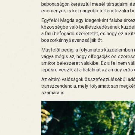
babonaságon keresztül mesél társadalmi és 
események is két nagyobb történetszálra bo
Egyfelől Magda egy idegenként faluba érkező, 
közösségbe való beilleszkedésének küzdelmé
a falu befogadó szeretetét, és hogy ez a ki
boszorkánnyá avanzsálják őt.
Másfelől pedig, a folyamatos küzdelemben
vágya mégis az, hogy elfogadják és szeressék
amikor beleszeret valakibe. Ez a fel nem vá
lépésre veszik át a hatalmat az amúgy erős é
Az eltérő valóságok összefeszüléséből adó
transzcendencia, mely folyamatosan megkér
számára is.