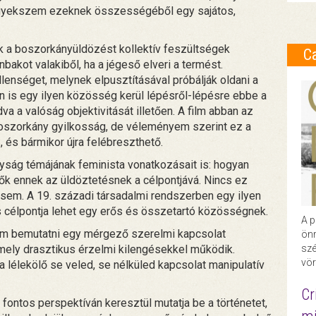
n igyekszem ezeknek összességéből egy sajátos,
ák a boszorkányüldözést kollektív feszültségek
C
kot valakiből, ha a jégeső elveri a termést.
enséget, melynek elpusztításával próbálják oldani a
en is egy ilyen közösség kerül lépésről-lépésre ebbe a
a a valóság objektivitását illetően. A film abban az
boszorkány gyilkosság, de véleményem szerint ez a
 és bármikor újra felébreszthető.
ság témájának feminista vonatkozásait is: hogyan
nők ennek az üldöztetésnek a célpontjává. Nincs ez
em. A 19. századi társadalmi rendszerben egy ilyen
s célpontja lehet egy erős és összetartó közösségnek.
A p
am bemutatni egy mérgező szerelmi kapcsolat
önr
 amely drasztikus érzelmi kilengésekkel működik.
szé
vör
a lélekölő se veled, se nélküled kapcsolat manipulatív
Cr
fontos perspektíván keresztül mutatja be a történetet,