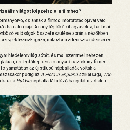
zuális világot képzelsz el a filmhez?
ormanyelve, és annak a filmes interpretációjával való
rő dramaturgiája. A nagy léptékű kihagyásokra, balladai
különböző valóságok összefeszülése során a nézőkben
perspektíváinak igaza, miközben a transzcendencia és
yar hiedelemvilág sötét, és mai szemmel nehezen
glalása, és legfőképpen a magyar boszorkány filmes
 folyamatában az új stílusú népballadák voltak a
almazásakor pedig az
A Field in England
szikársága,
The
terei, a
Hukkle
népballadát idéző hangulatai voltak a