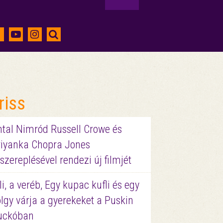
riss
ntal Nimród Russell Crowe és
riyanka Chopra Jones
szereplésével rendezi új filmjét
li, a veréb, Egy kupac kufli és egy
lgy várja a gyerekeket a Puskin
uckóban