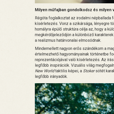
Milyen műfajban gondolkodsz és milyen vi
Régóta foglalkoztat az irodalmi népballada f
kísérletezés. Vonz a szikársága, lényegre tö
homályra épülő struktúra célja az, hogy a 
megkérdőjeleződjön a különböző karakterek 
a realizmus határvonalai elmosódnak.
Mindemellett nagyon erős szándékom a mag
értelmezhető hagyományainak történetbe fo
reprezentációjával való kísérletezés. Az írás
legfőbb inspirációk. Vizuális világ megfog
New World
taktilis képei, a
Stoker
sötét karak
legfőbb irányadók.