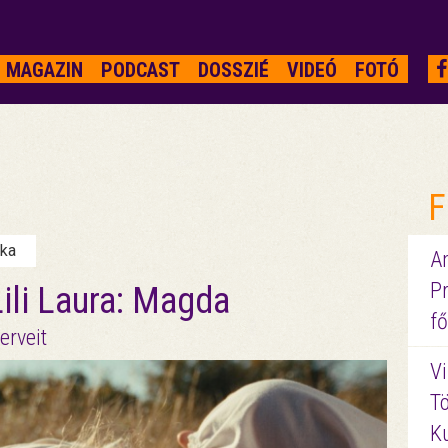
MAGAZIN
PODCAST
DOSSZIÉ
VIDEÓ
FOTÓ
F
nka
A
P
Lili Laura: Magda
fő
erveit
Vi
Tö
K