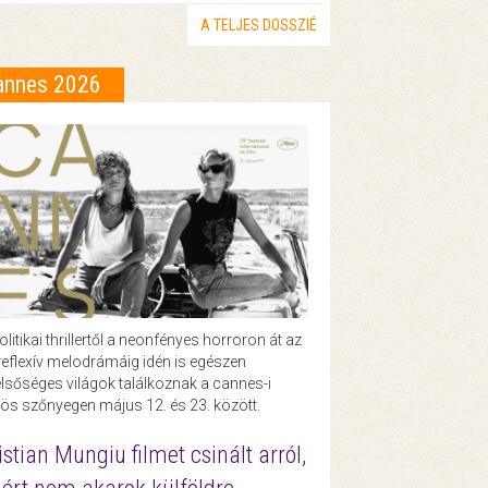
A TELJES DOSSZIÉ
annes 2026
olitikai thrillertől a neonfényes horroron át az
eflexív melodrámáig idén is egészen
lsőséges világok találkoznak a cannes-i
ös szőnyegen május 12. és 23. között.
istian Mungiu filmet csinált arról,