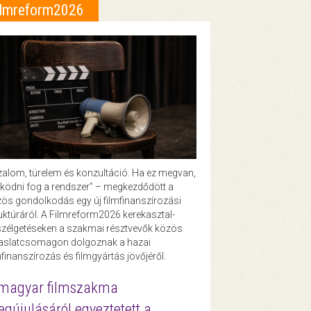
ilmreform2026
zalom, türelem és konzultáció. Ha ez megvan,
ödni fog a rendszer” – megkezdődött a
ös gondolkodás egy új filmfinanszírozási
uktúráról. A Filmreform2026 kerekasztal-
zélgetéseken a szakmai résztvevők közös
vaslatcsomagon dolgoznak a hazai
mfinanszírozás és filmgyártás jövőjéről.
magyar filmszakma
gújulásáról egyeztetett a