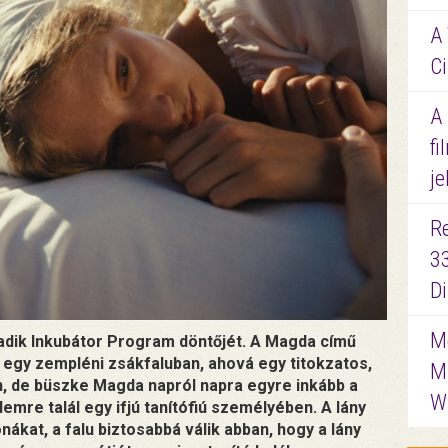
A 
Ci
A
fi
je
R
3
D
Me
dik Inkubátor Program döntőjét. A Magda című
 egy zempléni zsákfaluban, ahová egy titokzatos,
M
an, de büszke Magda napról napra egyre inkább a
W
emre talál egy ifjú tanítófiú személyében. A lány
nákat, a falu biztosabbá válik abban, hogy a lány