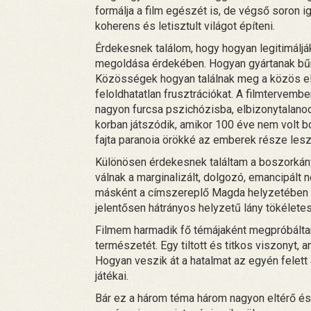
formálja a film egészét is, de végső soro
koherens és letisztult világot építeni.
Érdekesnek találom, hogy hogyan legitimálj
megoldása érdekében. Hogyan gyártanak bűnba
Közösségek hogyan találnak meg a közös ell
feloldhatatlan frusztrációkat. A filmtervemb
nagyon furcsa pszichózisba, elbizonytalanodv
korban játszódik, amikor 100 éve nem volt 
fajta paranoia örökké az emberek része lesz,
Különösen érdekesnek találtam a boszorkány
válnak a marginalizált, dolgozó, emancipált 
másként a címszereplő Magda helyzetében s
jelentősen hátrányos helyzetű lány tökélete
Filmem harmadik fő témájaként megpróbált
természetét. Egy tiltott és titkos viszonyt,
Hogyan veszik át a hatalmat az egyén felett 
játékai.
Bár ez a három téma három nagyon eltérő és 