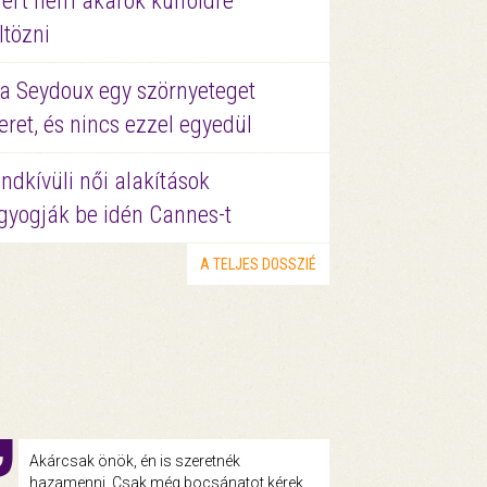
ért nem akarok külföldre
ltözni
a Seydoux egy szörnyeteget
eret, és nincs ezzel egyedül
ndkívüli női alakítások
gyogják be idén Cannes-t
A TELJES DOSSZIÉ
Akárcsak önök, én is szeretnék
hazamenni. Csak még bocsánatot kérek