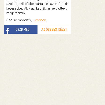
azoktól, akik többet vártak, és azoktól, akik
kevesebbet. Akik azt kapták, amiért jöttek...
megérdemlik.
(utolsó mondat) /
Főfőnök
OSZD MEG!
AZ ÖSSZES IDÉZET