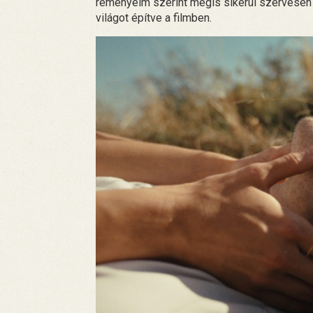
reményeim szerint mégis sikerül szervesen
világot építve a filmben.