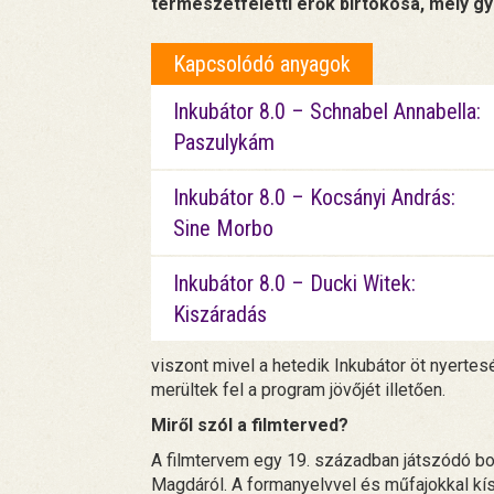
természetfeletti erők birtokosa, mely gya
Kapcsolódó anyagok
Inkubátor 8.0 – Schnabel Annabella:
Paszulykám
Inkubátor 8.0 – Kocsányi András:
Sine Morbo
Inkubátor 8.0 – Ducki Witek:
Kiszáradás
viszont mivel a hetedik Inkubátor öt nyerte
merültek fel a program jövőjét illetően.
Miről szól a filmterved?
A filmtervem egy 19. században játszódó bosz
Magdáról. A formanyelvvel és műfajokkal kí