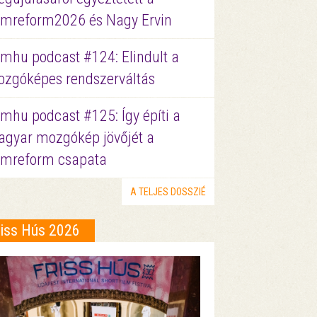
lmreform2026 és Nagy Ervin
lmhu podcast #124: Elindult a
zgóképes rendszerváltás
lmhu podcast #125: Így építi a
gyar mozgókép jövőjét a
lmreform csapata
A TELJES DOSSZIÉ
riss Hús 2026