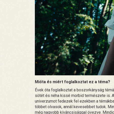
Mióta és miért foglalkoztat ez a téma?
Évek óta foglalkoztat a boszorkányság témá
sötét és néha kissé morbid természete is.
univerzumot fedezek fel ezekben a témákban
többet olvasok, annál kevesebbet tudok. M
még nagyobb kíváncsisággal övezve. Mindig 