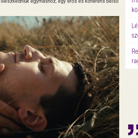
mi
 illeszkedniük egymáshoz, egy erős és koherens belső
kö
Lé
sz
Re
ra