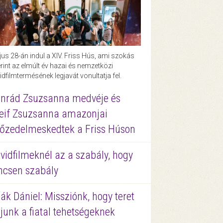
us 28-án indul a XIV. Friss Hús, ami szokás
rint az elmúlt év hazai és nemzetközi
idfilmtermésének legjavát vonultatja fel.
nrád Zsuzsanna medvéje és
eif Zsuzsanna amazonjai
őzedelmeskedtek a Friss Húson
vidfilmeknél az a szabály, hogy
ncsen szabály
ák Dániel: Missziónk, hogy teret
junk a fiatal tehetségeknek