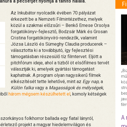
núra a pecsétjét nyomja a tanító halála.
F
Az Inkubátor nyolcadik évében 70 pályázat
érkezett be a Nemzeti Filmintézethez, melyek
közül a szakmai előzsűri – Benkő Emese Orsolya
forgatókönyv-fejlesztő, Bodzsár Márk és Grosan
Cristina forgatókönyvíró-rendezők, valamint
Józsa László és Sümeghy Claudia producerek –
választotta ki a továbbjutó, így fejlesztési
támogatásban részesülő tíz filmtervet. Eljött a
pitchfórum ideje, ahol a tizből öt elsőfilmes tervét
választják ki, amelyek gyártási támogatást
„Bi
kaphatnak. A program olyan nagysikerű filmek
műk
elkészítését tette lehetővé, mint az
Egy nap
, a
köz
Külön falka
vagy a
Magasságok és mélységek
,
str
bes
séből
három mégsem készülhetett el
, komoly kétségek
ja
fil
A 
orkányos folkhorror ballada egy fiatal lányról,
sérletező projekt a magyar hiedelemvilágon és
me