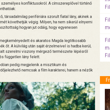
személyes konfliktusokról. A címszereplővel történő
Fi
nthatóak:
társadalmilag perifériára szorult fiatal lány, akinek a
Fi
t követhetjük végig. Milyen, ha nem sikerül elnyerni
mo
taszítottság hogyan jut odáig, hogy egyenesen
Fi
 megkeményedett és akaratos Magda legtitkosabb
 őt. A külvilág után saját érzelmeivel is hadba kerül,
ma
llalt szerelmi viszony mérgező természete lépésről
Fi
s független lány felett.
dóan pedig megjelenik a misztikum és
dőjelezhető nemcsak a film karakterei, hanem a nézők
F