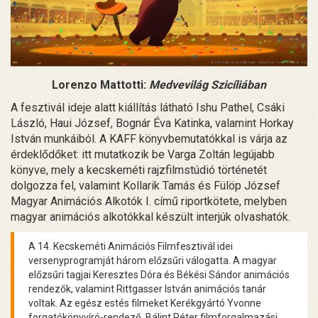
Lorenzo Mattotti:
Medvevilág Szicíliában
A fesztivál ideje alatt kiállítás látható Ishu Pathel, Csáki
László, Haui József, Bognár Éva Katinka, valamint Horkay
István munkáiból. A KAFF könyvbemutatókkal is várja az
érdeklődőket: itt mutatkozik be Varga Zoltán legújabb
könyve, mely a kecskeméti rajzfilmstúdió történetét
dolgozza fel, valamint Kollarik Tamás és Fülöp József
Magyar Animációs Alkotók I. című riportkötete, melyben
magyar animációs alkotókkal készült interjúk olvashatók.
A 14. Kecskeméti Animációs Filmfesztivál idei
versenyprogramját három előzsűri válogatta. A magyar
előzsűri tagjai Keresztes Dóra és Békési Sándor animációs
rendezők, valamint Rittgasser István animációs tanár
voltak. Az egész estés filmeket Kerékgyártó Yvonne
forgatókönyvíró-rendező, Bálint Péter filmforgalmazási