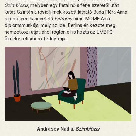
Szimbiózis
, melyben egy fiatal nő a férje szeretői után
kutat. Szintén a rövidfilmek között látható Buda Flóra Anna
személyes hangvételű
Entropia
című MOME Anim
diplomamunkája, mely az idei Berlinalén kezdte meg
nemzetközi útját, ahol rögtön el is hozta az LMBTQ-
filmeket elismerő Teddy-díjat.
Andrasev Nadja:
Szimbiózis