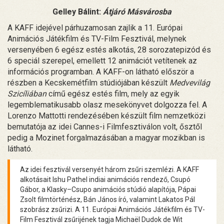
Gelley Bálint:
Átjáró Másvárosba
A KAFF idejével párhuzamosan zajlik a 11. Európai
Animációs Játékfilm és TV-Film Fesztivál, melynek
versenyében 6 egész estés alkotás, 28 sorozatepizód és
6 speciál szerepel, emellett 12 animációt vetítenek az
információs programban. A KAFF-on látható először a
részben a Kecskemétfilm stúdiójában készült
Medvevilág
Szicíliában
című egész estés film, mely az egyik
legemblematikusabb olasz mesekönyvet dolgozza fel. A
Lorenzo Mattotti rendezésében készült film nemzetközi
bemutatója az idei Cannes-i Filmfesztiválon volt, ősztől
pedig a Mozinet forgalmazásában a magyar mozikban is
látható.
Az idei fesztivál versenyét három zsűri szemlézi. A KAFF
alkotásait Ishu Pathel indiai animációs rendező, Csupó
Gábor, a Klasky–Csupo animációs stúdió alapítója, Pápai
Zsolt filmtörténész, Bán János író, valamint Lakatos Pál
szobrász zsűrizi. A 11. Európai Animációs Játékfilm és TV-
Film Fesztivál zsűrijének tagja Michaël Dudok de Wit