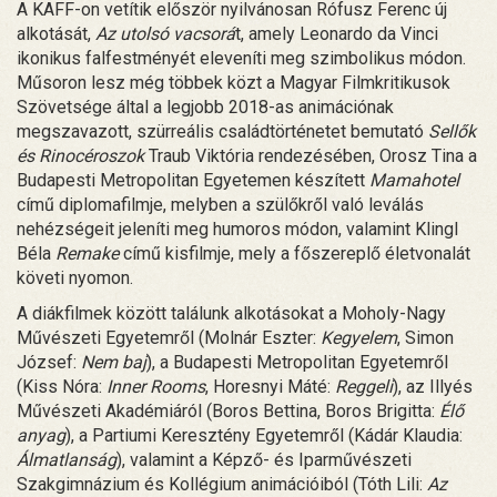
A KAFF-on vetítik először nyilvánosan Rófusz Ferenc új
alkotását,
Az utolsó vacsorá
t, amely Leonardo da Vinci
ikonikus falfestményét eleveníti meg szimbolikus módon.
Műsoron lesz még többek közt a Magyar Filmkritikusok
Szövetsége által a legjobb 2018-as animációnak
megszavazott, szürreális családtörténetet bemutató
Sellők
és Rinocéroszok
Traub Viktória rendezésében, Orosz Tina a
Budapesti Metropolitan Egyetemen készített
Mamahotel
című diplomafilmje, melyben a szülőkről való leválás
nehézségeit jeleníti meg humoros módon, valamint Klingl
Béla
Remake
című kisfilmje, mely a főszereplő életvonalát
követi nyomon.
A diákfilmek között találunk alkotásokat a Moholy-Nagy
Művészeti Egyetemről (Molnár Eszter:
Kegyelem
, Simon
József:
Nem baj
), a Budapesti Metropolitan Egyetemről
(Kiss Nóra:
Inner Rooms
, Horesnyi Máté:
Reggeli
), az Illyés
Művészeti Akadémiáról (Boros Bettina, Boros Brigitta:
Élő
anyag
), a Partiumi Keresztény Egyetemről (Kádár Klaudia:
Álmatlanság
), valamint a Képző- és Iparművészeti
Szakgimnázium és Kollégium animációiból (Tóth Lili:
Az