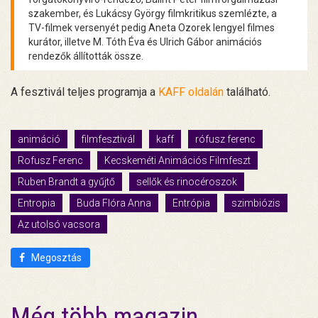
szakember, és Lukácsy György filmkritikus szemlézte, a
TV-filmek versenyét pedig Aneta Ozorek lengyel filmes
kurátor, illetve M. Tóth Éva és Ulrich Gábor animációs
rendezők állították össze.
A fesztivál teljes programja a
KAFF oldalán
található.
animáció
filmfesztivál
kaff
rófusz ferenc
Rofusz Ferenc
Kecskeméti Animációs Filmfeszt
Ruben Brandt a gyűjtő
sellők és rinocéroszok
Entropia
Buda Flóra Anna
Entrópia
szimbiózis
Az utolsó vacsora
Megosztás
Még több magazin