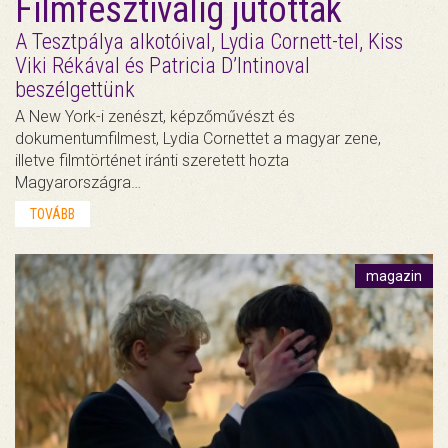
Filmfesztiválig jutottak
A Tesztpálya alkotóival, Lydia Cornett-tel, Kiss
Viki Rékával és Patricia D’Intinoval
beszélgettünk
A New York-i zenészt, képzőművészt és
dokumentumfilmest, Lydia Cornettet a magyar zene,
illetve filmtörténet iránti szeretett hozta
Magyarországra…
TOVÁBB
magazin