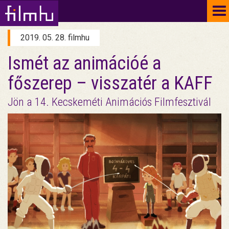
To
na
2019. 05. 28. filmhu
Ismét az animációé a
főszerep – visszatér a KAFF
Jön a 14. Kecskeméti Animációs Filmfesztivál