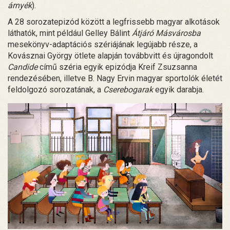
árnyék
).
A 28 sorozatepizód között a legfrissebb magyar alkotások
láthatók, mint például Gelley Bálint
Átjáró Másvárosba
mesekönyv-adaptációs szériájának legújabb része, a
Kovásznai György ötlete alapján továbbvitt és újragondolt
Candide
című széria egyik epizódja Kreif Zsuzsanna
rendezésében, illetve B. Nagy Ervin magyar sportolók életét
feldolgozó sorozatának, a
Cserebogarak
egyik darabja.