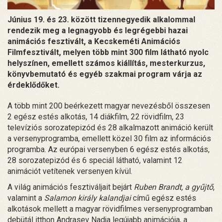
Június 19. és 23. között tizennegyedik alkalommal
rendezik meg a legnagyobb és legrégebbi hazai
animációs fesztivált, a Kecskeméti Animációs
Filmfesztivált, melyen több mint 300 film látható nyolc
helyszínen, emellett számos kiállítás, mesterkurzus,
könyvbemutató és egyéb szakmai program várja az
érdeklődőket.
A több mint 200 beérkezett magyar nevezésből összesen
2 egész estés alkotás, 14 diákfilm, 22 rövidfilm, 23
televíziós sorozatepizód és 28 alkalmazott animáció került
a versenyprogramba, emellett közel 30 film az információs
programba. Az európai versenyben 6 egész estés alkotás,
28 sorozatepizód és 6 speciál látható, valamint 12
animációt vetítenek versenyen kívül.
A világ animációs fesztiváljait bejárt
Ruben Brandt, a gyűjtő
,
valamint a
Salamon király kalandjai
című egész estés
alkotások mellett a magyar rövidfilmes versenyprogramban
debütál itthon Andrasev Nadja legújabb animációja, a