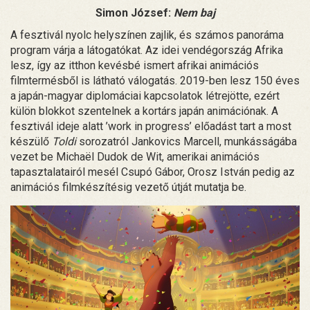
Simon József:
Nem baj
A fesztivál nyolc helyszínen zajlik, és számos panoráma
program várja a látogatókat. Az idei vendégország Afrika
lesz, így az itthon kevésbé ismert afrikai animációs
filmtermésből is látható válogatás. 2019-ben lesz 150 éves
a japán-magyar diplomáciai kapcsolatok létrejötte, ezért
külön blokkot szentelnek a kortárs japán animációnak. A
fesztivál ideje alatt ’work in progress’ előadást tart a most
készülő
Toldi
sorozatról Jankovics Marcell, munkásságába
vezet be Michaël Dudok de Wit, amerikai animációs
tapasztalatairól mesél Csupó Gábor, Orosz István pedig az
animációs filmkészítésig vezető útját mutatja be.