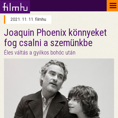
To
na
2021. 11. 11. filmhu
Joaquin Phoenix könnyeket
fog csalni a szemünkbe
Éles váltás a gyilkos bohóc után