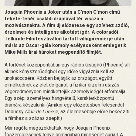
Joaquin Phoenix a Joker után a C’mon C’mon című
fekete-fehér családi drámával tér vissza a
mozivásznakra. A film új előzetese egy szívhez szóló,
érzelmes és intelligens alkotást ígér. A coloradói
Telluride Filmfesztiválon tartott világpremierje után
máris az Oscar-gála komoly esélyeseként emlegetik
Mike Mills lírai húrokat megpendítő filmjét.
A történet középpontjában egy rádiós újságíró (Phoenix) áll,
akinek kényszerűségből egy időre vigyáznia kell az
unokaöccsére. Közben bejárják az országot, együtt
elmélkednek az élet dolgairól, a fizikai-érzelmi utazás
végeredményben mindkettejük személyiségét átformálja.
Egy szép, személyes hangvételű, karakterközpontú
drámára készülünk. (Amikor egy előzetesben felcsendül
Debussy
Clair de Lune
-je, az élelmesebbje előre bekészíti
a filmhez a százas zsepit.)
Már régóta megszokhattuk, hogy Joaquin Phoenix
főszereplésének ténye önmagában minőséget sugall. A