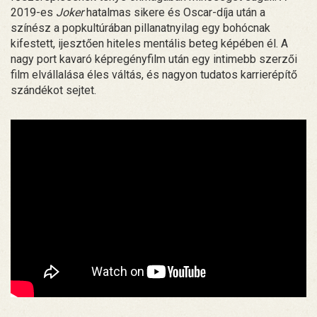
2019-es
Joker
hatalmas sikere és Oscar-díja után a
színész a popkultúrában pillanatnyilag egy bohócnak
kifestett, ijesztően hiteles mentális beteg képében él. A
nagy port kavaró képregényfilm után egy intimebb szerzői
film elvállalása éles váltás, és nagyon tudatos karrierépítő
szándékot sejtet.