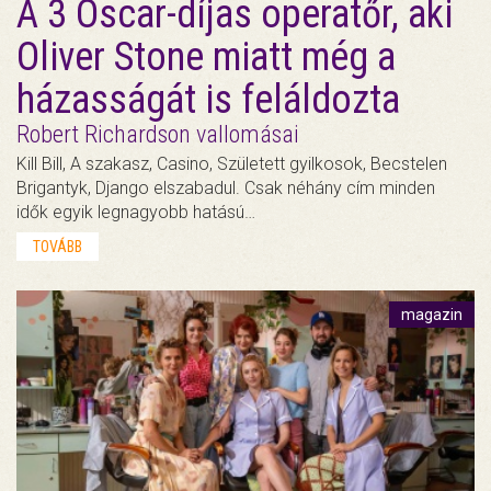
A 3 Oscar-díjas operatőr, aki
Oliver Stone miatt még a
házasságát is feláldozta
Robert Richardson vallomásai
Kill Bill, A szakasz, Casino, Született gyilkosok, Becstelen
Brigantyk, Django elszabadul. Csak néhány cím minden
idők egyik legnagyobb hatású…
TOVÁBB
magazin