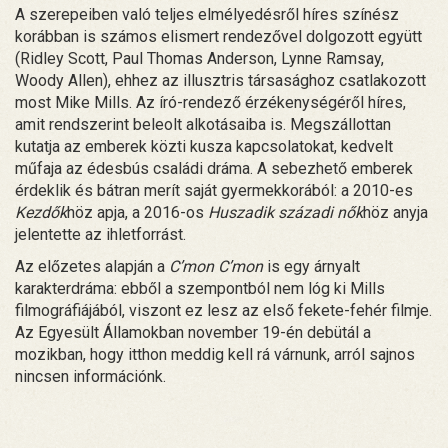
A szerepeiben való teljes elmélyedésről híres színész
korábban is számos elismert rendezővel dolgozott együtt
(Ridley Scott, Paul Thomas Anderson, Lynne Ramsay,
Woody Allen), ehhez az illusztris társasághoz csatlakozott
most Mike Mills. Az író-rendező érzékenységéről híres,
amit rendszerint beleolt alkotásaiba is. Megszállottan
kutatja az emberek közti kusza kapcsolatokat, kedvelt
műfaja az édesbús családi dráma. A sebezhető emberek
érdeklik és bátran merít saját gyermekkorából: a 2010-es
Kezdők
höz apja, a 2016-os
Huszadik századi nők
höz anyja
jelentette az ihletforrást.
Az előzetes alapján a
C’mon C’mon
is egy árnyalt
karakterdráma: ebből a szempontból nem lóg ki Mills
filmográfiájából, viszont ez lesz az első fekete-fehér filmje.
Az Egyesült Államokban november 19-én debütál a
mozikban, hogy itthon meddig kell rá várnunk, arról sajnos
nincsen információnk.