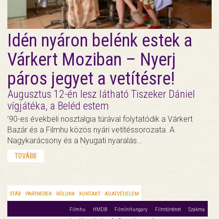
Idén nyáron belénk estek a
Várkert Moziban – Nyerj
páros jegyet a vetítésre!
Augusztus 12-én lesz látható Tiszeker Dániel
vígjátéka, a Beléd estem
’90-es évekbeli nosztalgia túrával folytatódik a Várkert
Bazár és a Filmhu közös nyári vetítéssorozata. A
Nagykarácsony és a Nyugati nyaralás…
TOVÁBB
STÁB
PARTNEREK
RÓLUNK
KONTAKT
ADATVÉDELEM
Filmhu
HMDB
FilmInHungary
Filmtörténet
Szakma