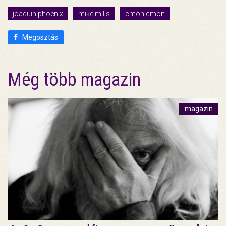
joaquin phoenix
mike mills
cmon cmon
Megosztás
Még több magazin
magazin