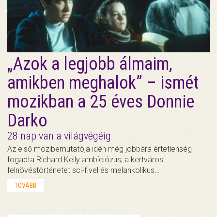
„Azok a legjobb álmaim,
amikben meghalok” – ismét
mozikban a 25 éves Donnie
Darko
28 nap van a világvégéig
Az első mozibemutatója idén még jobbára értetlenség
fogadta Richard Kelly ambíciózus, a kertvárosi
felnövéstörténetet sci-fivel és melankolikus…
TOVÁBB