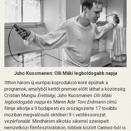
Juho Kuosmanen: Olli Mäki legboldogabb napja
Itthon három új európai koprodukció köré épülnek a
programok, amelyből kettőt premier előtt láthat a közönség.
Cristian Mungiu
Érettségi
, Juho Kuosmanen
Olli Mäki
legboldogabb napja
és Maren Ade
Toni Erdmann
című
filmje alkotja a 9 budapesti és országszerte 17 további
moziban megvalósuló októberi 9-i vetítéssorozat
vezérfonalát. Mindhárom alkotás sikerrel szerepelt
nemzetközi filmfesztiválokon, többek között Cannes-ból is