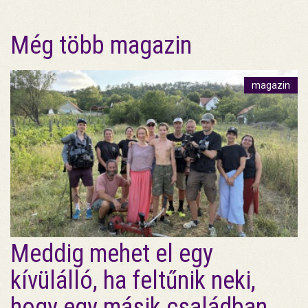
Még több magazin
magazin
Meddig mehet el egy
kívülálló, ha feltűnik neki,
hogy egy másik családban