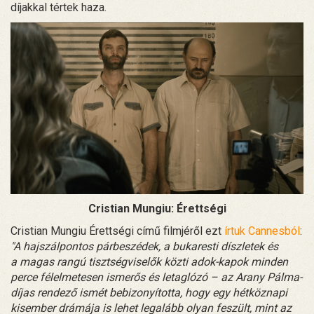
díjakkal tértek haza.
Cristian Mungiu: Érettségi
Cristian Mungiu Érettségi című filmjéről ezt
írtuk Cannesból
:
"A hajszálpontos párbeszédek, a bukaresti díszletek és
a magas rangú tisztségviselők közti adok-kapok minden
perce félelmetesen ismerős és letaglózó – az Arany Pálma-
díjas rendező ismét bebizonyította, hogy egy hétköznapi
kisember drámája is lehet legalább olyan feszült, mint az