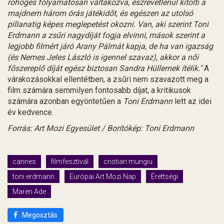
röhögés folyamatosan váltakozva, észrevétlenül kitölti a
majdnem három órás játékidőt, és egészen az utolsó
pillanatig képes meglepetést okozni. Van, aki szerint Toni
Erdmann a zsűri nagydíját fogja elvinni, mások szerint a
legjobb filmért járó Arany Pálmát kapja, de ha van igazság
(és Nemes Jeles László is igennel szavaz), akkor a női
főszereplő díját egész biztosan Sandra Hüllernek ítélik."
A
várakozásokkal ellentétben, a zsűri nem szavazott meg a
film számára semmilyen fontosabb díjat, a kritikusok
számára azonban egyöntetűen a
Toni Erdmann
lett az idei
év kedvence.
Forrás: Art Mozi Egyesület / Borítókép: Toni Erdmann
cannes
filmfesztivál
cristian mungiu
toni erdmann
Európai Art Mozi Nap
Érettségi
Maren Ade
Megosztás