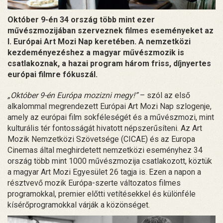
Október 9-én 34 ország több mint ezer
művészmozijában szerveznek filmes eseményeket az
I. Európai Art Mozi Nap keretében. A nemzetközi
kezdeményezéshez a magyar művészmozik is
csatlakoznak, a hazai program három friss, díjnyertes
európai filmre fókuszál.
„Október 9-én Európa mozizni megy!”
– szól az első
alkalommal megrendezett Európai Art Mozi Nap szlogenje,
amely az európai film sokféleségét és a művészmozi, mint
kulturális tér fontosságát hivatott népszerűsíteni. Az Art
Mozik Nemzetközi Szövetsége (CICAE) és az Europa
Cinemas által meghirdetett nemzetközi eseményhez 34
ország több mint 1000 művészmozija csatlakozott, köztük
a magyar Art Mozi Egyesület 26 tagja is. Ezen a napon a
résztvevő mozik Európa-szerte változatos filmes
programokkal, premier előtti vetítésekkel és különféle
kísérőprogramokkal várják a közönséget.