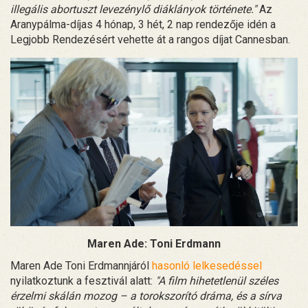
illegális abortuszt levezénylő diáklányok története."
Az
Aranypálma-díjas 4 hónap, 3 hét, 2 nap rendezője idén a
Legjobb Rendezésért vehette át a rangos díjat Cannesban.
Maren Ade: Toni Erdmann
Maren Ade Toni Erdmannjáról
hasonló lelkesedéssel
nyilatkoztunk a fesztivál alatt:
"A film hihetetlenül széles
érzelmi skálán mozog – a torokszorító dráma, és a sírva