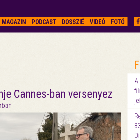
MAGAZIN
PODCAST
DOSSZIÉ
VIDEÓ
FOTÓ
F
A
fi
lmje Cannes-ban versenyez
je
amban
R
3
D