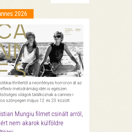
annes 2026
olitikai thrillertől a neonfényes horroron át az
eflexív melodrámáig idén is egészen
lsőséges világok találkoznak a cannes-i
ös szőnyegen május 12. és 23. között.
istian Mungiu filmet csinált arról,
ért nem akarok külföldre