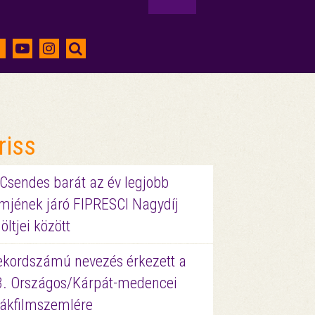
riss
 Csendes barát az év legjobb
lmjének járó FIPRESCI Nagydíj
löltjei között
ekordszámú nevezés érkezett a
3. Országos/Kárpát-medencei
iákfilmszemlére