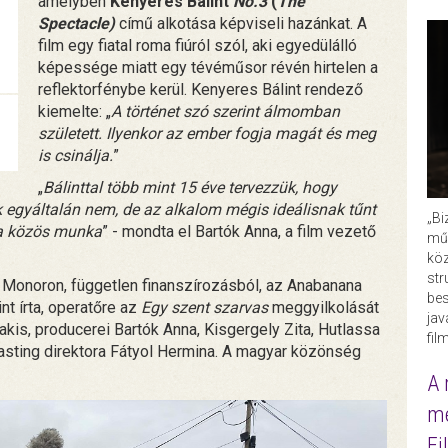
amelyben
Kenyeres Bálint
No.3
(
The
Spectacle)
című alkotása képviseli hazánkat. A
film egy fiatal roma fiúról szól, aki egyedülálló
képessége miatt egy tévéműsor révén hirtelen a
reflektorfénybe kerül. Kenyeres Bálint rendező
kiemelte: „
A történet szó szerint álmomban
született. Ilyenkor az ember fogja magát és meg
is csinálja.
”
„
Bálinttal több mint 15 éve tervezzük, hogy
 egyáltalán nem, de az alkalom mégis ideálisnak tűnt
„Bi
a a közös munka
” - mondta el Bartók Anna, a film vezető
műk
köz
str
én, Monoron, független finanszírozásból, az Anabanana
bes
t írta, operatőre az
Egy szent szarvas
meggyilkolását
ja
is, producerei Bartók Anna, Kisgergely Zita, Hutlassa
fil
asting direktora Fátyol Hermina. A magyar közönség
A 
me
Fi