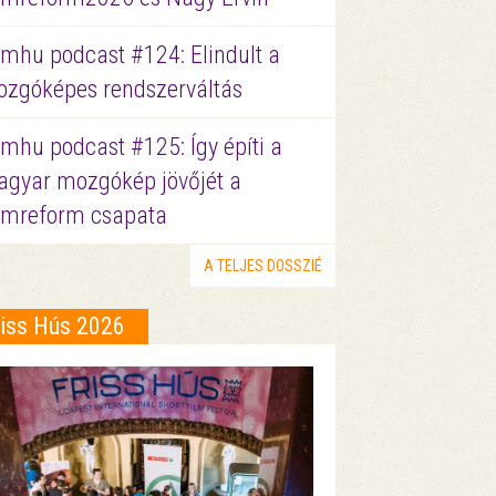
lmhu podcast #124: Elindult a
zgóképes rendszerváltás
lmhu podcast #125: Így építi a
gyar mozgókép jövőjét a
lmreform csapata
A TELJES DOSSZIÉ
riss Hús 2026