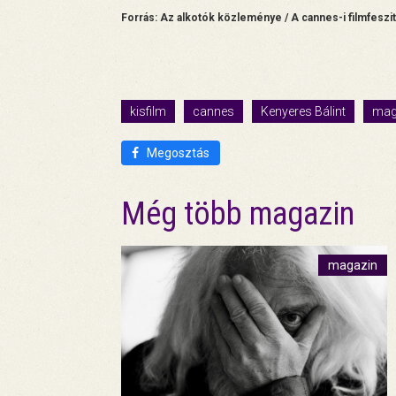
Forrás: Az alkotók közleménye / A cannes-i filmfeszi
kisfilm
cannes
Kenyeres Bálint
mag
Megosztás
Még több magazin
magazin