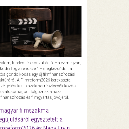
zalom, türelem és konzultáció. Ha ez megvan,
ödni fog a rendszer” – megkezdődött a
ös gondolkodás egy új filmfinanszírozási
uktúráról. A Filmreform2026 kerekasztal-
zélgetéseken a szakmai résztvevők közös
vaslatcsomagon dolgoznak a hazai
mfinanszírozás és filmgyártás jövőjéről.
magyar filmszakma
gújulásáról egyeztetett a
lmreform2026 és Nagy Ervin