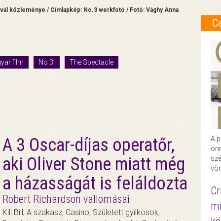
tvál közleménye / Címlapkép: No.3 werkfotó / Fotó: Vághy Anna
C
yar film
No 3.
The Spectacle
A 3 Oscar-díjas operatőr,
A p
önr
aki Oliver Stone miatt még
szé
vör
a házasságát is feláldozta
Cr
Robert Richardson vallomásai
mi
Kill Bill, A szakasz, Casino, Született gyilkosok,