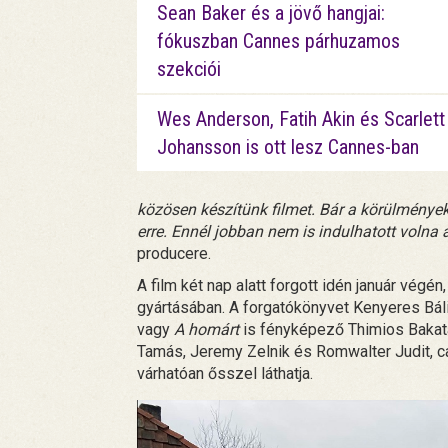
Sean Baker és a jövő hangjai:
fókuszban Cannes párhuzamos
szekciói
Wes Anderson, Fatih Akin és Scarlett
Johansson is ott lesz Cannes-ban
közösen készítünk filmet. Bár a körülmények
erre. Ennél jobban nem is indulhatott voln
producere.
A film két nap alatt forgott idén január vég
gyártásában. A forgatókönyvet Kenyeres Bálin
vagy
A homárt
is fényképező Thimios Bakatak
Tamás, Jeremy Zelnik és Romwalter Judit, c
várhatóan ősszel láthatja.