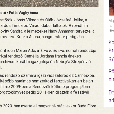
fotó / Fotó: Vághy Anna
atőrök: Jónás Vilmos és Oláh Józsefné Jolika, a
Máj
rdos Tímea és Váradi Gábor láthatók. A rövidfilm
sze
röv
ovity Sandra, a jelmezeket Nagy Annamari tervezte, a
szkmestere Kriskó Ancsa, hangmestere pedig Jan
Ko
Kr
sűrit idén Maren Ade, a
Toni Erdmann
német rendezője
ikai rendező, Camélia Jordana francia énekes-
gy
archívum korábbi igazgatója és Nebojša Slijepčević
l.
Rö
jas rendező számára igazi visszatérés ez Cannes-ba,
ni
később hatalmas nemzetközi fesztiválkarriert bejárt
filmje 2009-ben a Rendezők kéthete programjában
De
orgatókönyvét pedig 2011-ben díjazták a fesztivál
ad
b 2023-ban nyerte el magyar alkotás, ekkor Buda Flóra
.