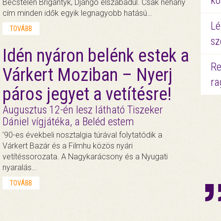
kö
Becstelen Brigantyk, Django elszabadul. Csak néhány
cím minden idők egyik legnagyobb hatású…
Lé
TOVÁBB
sz
Idén nyáron belénk estek a
Re
Várkert Moziban – Nyerj
ra
páros jegyet a vetítésre!
Augusztus 12-én lesz látható Tiszeker
Dániel vígjátéka, a Beléd estem
’90-es évekbeli nosztalgia túrával folytatódik a
Várkert Bazár és a Filmhu közös nyári
vetítéssorozata. A Nagykarácsony és a Nyugati
nyaralás…
TOVÁBB