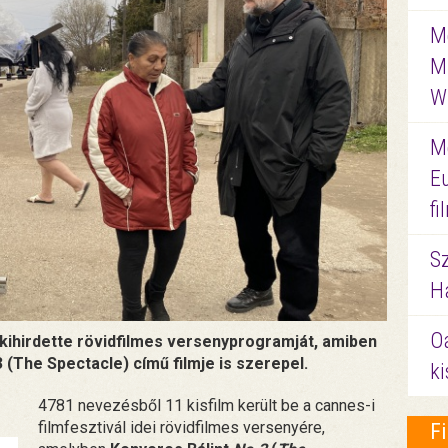
Me
M
W
M
E
f
S
Ha
O
 kihirdette rövidfilmes versenyprogramját, amiben
 (The Spectacle) című filmje is szerepel.
ki
4781 nevezésből 11 kisfilm került be a cannes-i
filmfesztivál idei rövidfilmes versenyére,
F