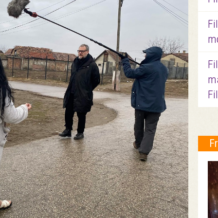
Fi
mo
Fi
ma
Fi
F