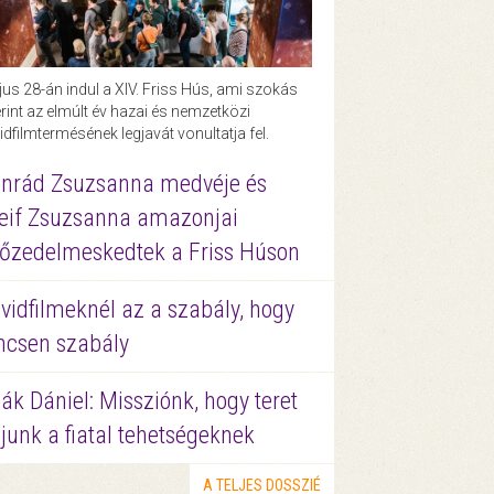
us 28-án indul a XIV. Friss Hús, ami szokás
rint az elmúlt év hazai és nemzetközi
idfilmtermésének legjavát vonultatja fel.
nrád Zsuzsanna medvéje és
eif Zsuzsanna amazonjai
őzedelmeskedtek a Friss Húson
vidfilmeknél az a szabály, hogy
ncsen szabály
ák Dániel: Missziónk, hogy teret
junk a fiatal tehetségeknek
A TELJES DOSSZIÉ