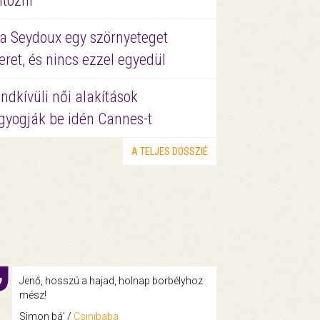
ltözni
a Seydoux egy szörnyeteget
eret, és nincs ezzel egyedül
ndkívüli női alakítások
gyogják be idén Cannes-t
A TELJES DOSSZIÉ
Jenő, hosszú a hajad, holnap borbélyhoz
mész!
Simon bá' /
Csinibaba