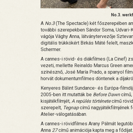
No.3. werk
A
No.3
(The Spectacle) két főszerepében am
további szerepekben Sándor Soma, Udvari-Ka
vágója Vághy Anna, látványtervezője Sztevan
digitális trükkökért Birkás Máté felelt, ma
Schermer.
A cannes-i rövid- és diákfilmes (La Cinef) z
vezeti, mellette Reinaldo Marcus Green amer
színésznő, José María Prado, a spanyol film
horvát dokumentumfilmes döntenek a díjakró
Kenyeres Bálint Sundance- és Európa-filmdí
2005-ben itt mutatták be
Before Dawn
című, 
kisjátékfilmjét,
A repülés története
című rövid
szerepelt,
Tegnap
című nagyjátékfilmjének f
Atelier-válogatásában.
A cannes-i rövidfilmes Arany Pálmát legutób
Anna
27
című animációja kapta meg a fődíjat