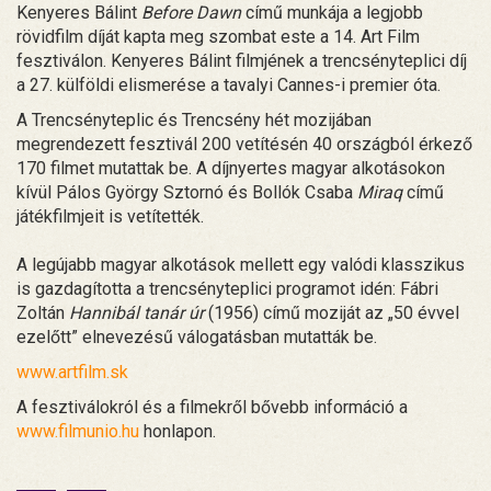
Kenyeres Bálint
Before Dawn
című munkája a legjobb
rövidfilm díját kapta meg szombat este a 14. Art Film
fesztiválon. Kenyeres Bálint filmjének a trencsényteplici díj
a 27. külföldi elismerése a tavalyi Cannes-i premier óta.
A Trencsényteplic és Trencsény hét mozijában
megrendezett fesztivál 200 vetítésén 40 országból érkező
170 filmet mutattak be. A díjnyertes magyar alkotásokon
kívül Pálos György Sztornó és Bollók Csaba
Miraq
című
játékfilmjeit is vetítették.
A legújabb magyar alkotások mellett egy valódi klasszikus
is gazdagította a trencsényteplici programot idén: Fábri
Zoltán
Hannibál tanár úr
(1956) című moziját az „50 évvel
ezelőtt” elnevezésű válogatásban mutatták be.
www.artfilm.sk
A fesztiválokról és a filmekről bővebb információ a
www.filmunio.hu
honlapon.