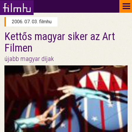
To
na
2006. 07. 03. filmhu
Kettős magyar siker az Art
Filmen
újabb magyar díjak