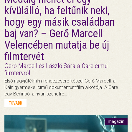
kívülálló, ha feltűnik neki,
hogy egy másik családban
baj van? – Gerő Marcell
Velencében mutatja be új
filmtervét
Gerő Marcell és László Sára a Care című
filmtervről
Első nagyjátékfilm-rendezésére készül Gerő Marcell, a
Káin gyermekei című dokumentumfilm alkotója. A Care
egy Berlinből a nyári szünetre…
TOVÁBB
magazin