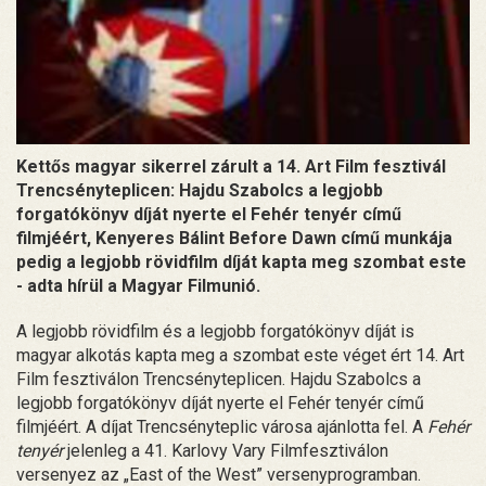
Kettős magyar sikerrel zárult a 14. Art Film fesztivál
Trencsényteplicen: Hajdu Szabolcs a legjobb
forgatókönyv díját nyerte el Fehér tenyér című
filmjéért, Kenyeres Bálint Before Dawn című munkája
pedig a legjobb rövidfilm díját kapta meg szombat este
- adta hírül a Magyar Filmunió.
A legjobb rövidfilm és a legjobb forgatókönyv díját is
magyar alkotás kapta meg a szombat este véget ért 14. Art
Film fesztiválon Trencsényteplicen. Hajdu Szabolcs a
legjobb forgatókönyv díját nyerte el Fehér tenyér című
filmjéért. A díjat Trencsényteplic városa ajánlotta fel. A
Fehér
tenyér
jelenleg a 41. Karlovy Vary Filmfesztiválon
versenyez az „East of the West” versenyprogramban.