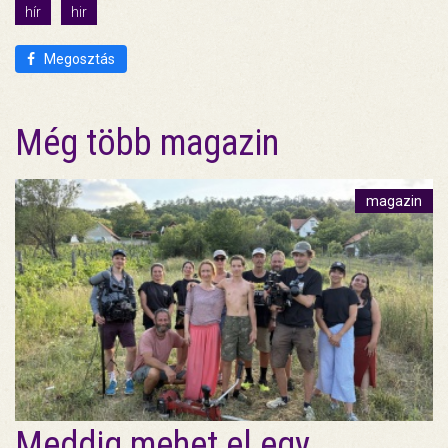
hír
hir
Megosztás
Még több magazin
magazin
Meddig mehet el egy