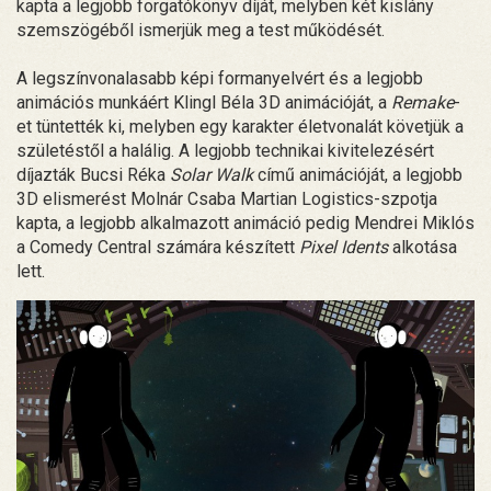
kapta a legjobb forgatókönyv díját, melyben két kislány
szemszögéből ismerjük meg a test működését.
A legszínvonalasabb képi formanyelvért és a legjobb
animációs munkáért Klingl Béla 3D animációját, a
Remake
-
et tüntették ki, melyben egy karakter életvonalát követjük a
születéstől a halálig. A legjobb technikai kivitelezésért
díjazták Bucsi Réka
Solar Walk
című animációját, a legjobb
3D elismerést Molnár Csaba Martian Logistics-szpotja
kapta, a legjobb alkalmazott animáció pedig Mendrei Miklós
a Comedy Central számára készített
Pixel Idents
alkotása
lett.