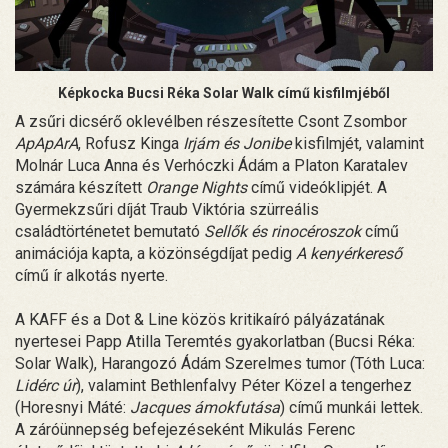
Képkocka Bucsi Réka Solar Walk című kisfilmjéből
A zsűri dicsérő oklevélben részesítette Csont Zsombor
ApApArA
, Rofusz Kinga
Irjám és Jonibe
kisfilmjét, valamint
Molnár Luca Anna és Verhóczki Ádám a Platon Karatalev
számára készített
Orange Nights
című videóklipjét. A
Gyermekzsűri díját Traub Viktória szürreális
családtörténetet bemutató
Sellők és rinocéroszok
című
animációja kapta, a közönségdíjat pedig
A kenyérkereső
című ír alkotás nyerte.
A KAFF és a Dot & Line közös kritikaíró pályázatának
nyertesei Papp Atilla Teremtés gyakorlatban (Bucsi Réka:
Solar Walk), Harangozó Ádám Szerelmes tumor (Tóth Luca:
Lidérc úr
), valamint Bethlenfalvy Péter Közel a tengerhez
(Horesnyi Máté:
Jacques ámokfutása
) című munkái lettek.
A záróünnepség befejezéseként Mikulás Ferenc