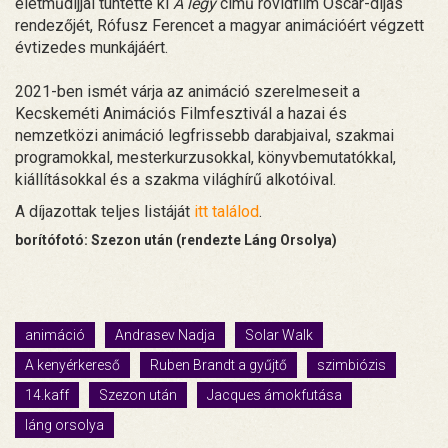
életműdíjjal tüntette ki
A légy
című rövidfilm Oscar-díjas
rendezőjét, Rófusz Ferencet a magyar animációért végzett
évtizedes munkájáért.
2021-ben ismét várja az animáció szerelmeseit a
Kecskeméti Animációs Filmfesztivál a hazai és
nemzetközi animáció legfrissebb darabjaival, szakmai
programokkal, mesterkurzusokkal, könyvbemutatókkal,
kiállításokkal és a szakma világhírű alkotóival.
A díjazottak teljes listáját
itt találod
.
borítófotó:
Szezon után (rendezte Láng Orsolya)
animáció
Andrasev Nadja
Solar Walk
A kenyérkereső
Ruben Brandt a gyűjtő
szimbiózis
14.kaff
Szezon után
Jacques ámokfutása
láng orsolya