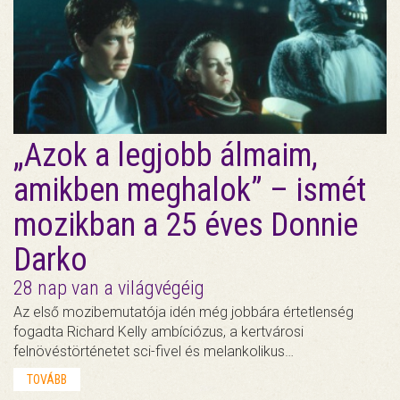
„Azok a legjobb álmaim,
amikben meghalok” – ismét
mozikban a 25 éves Donnie
Darko
28 nap van a világvégéig
Az első mozibemutatója idén még jobbára értetlenség
fogadta Richard Kelly ambíciózus, a kertvárosi
felnövéstörténetet sci-fivel és melankolikus…
TOVÁBB