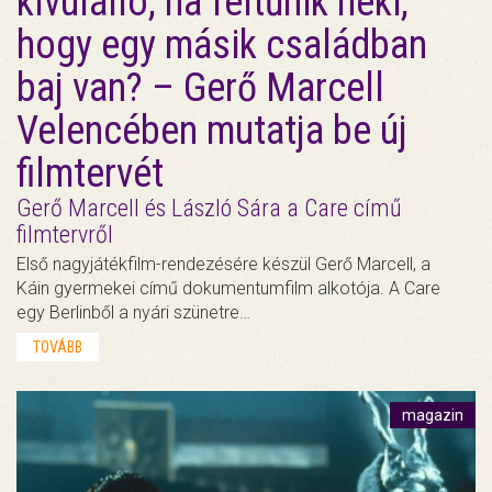
kívülálló, ha feltűnik neki,
hogy egy másik családban
baj van? – Gerő Marcell
Velencében mutatja be új
filmtervét
Gerő Marcell és László Sára a Care című
filmtervről
Első nagyjátékfilm-rendezésére készül Gerő Marcell, a
Káin gyermekei című dokumentumfilm alkotója. A Care
egy Berlinből a nyári szünetre…
TOVÁBB
magazin