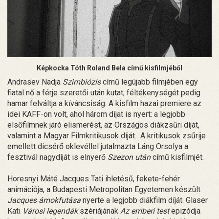
Képkocka Tóth Roland Bela című kisfilmjéből
Andrasev Nadja
Szimbiózis
című legújabb filmjében egy
fiatal nő a férje szeretői után kutat, féltékenységét pedig
hamar felváltja a kíváncsiság. A kisfilm hazai premiere az
idei KAFF-on volt, ahol három díjat is nyert: a legjobb
elsőfilmnek járó elismerést, az Országos diákzsűri díját,
valamint a Magyar Filmkritikusok díját. A kritikusok zsűrije
emellett dicsérő oklevéllel jutalmazta Láng Orsolya a
fesztivál nagydíját is elnyerő
Szezon után
című kisfilmjét.
Horesnyi Máté Jacques Tati ihletésű, fekete-fehér
animációja, a Budapesti Metropolitan Egyetemen készült
Jacques ámokfutása
nyerte a legjobb diákfilm díját. Glaser
Kati
Városi legendák
szériájának
Az emberi test
epizódja