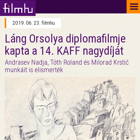
To
na
2019. 06. 23. filmhu
Láng Orsolya diplomafilmje
kapta a 14. KAFF nagydíját
Andrasev Nadja, Tóth Roland és Milorad Krstić
munkáit is elismerték