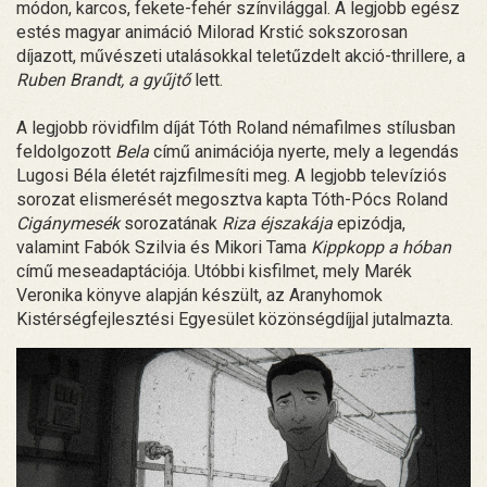
módon, karcos, fekete-fehér színvilággal. A legjobb egész
estés magyar animáció Milorad Krstić sokszorosan
díjazott, művészeti utalásokkal teletűzdelt akció-thrillere, a
Ruben Brandt, a gyűjtő
lett.
A legjobb rövidfilm díját Tóth Roland némafilmes stílusban
feldolgozott
Bela
című animációja nyerte, mely a legendás
Lugosi Béla életét rajzfilmesíti meg. A legjobb televíziós
sorozat elismerését megosztva kapta Tóth-Pócs Roland
Cigánymesék
sorozatának
Riza éjszakája
epizódja,
valamint Fabók Szilvia és Mikori Tama
Kippkopp a hóban
című meseadaptációja. Utóbbi kisfilmet, mely Marék
Veronika könyve alapján készült, az Aranyhomok
Kistérségfejlesztési Egyesület közönségdíjjal jutalmazta.