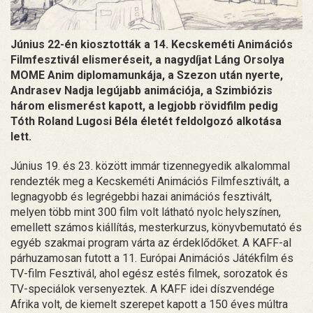
Június 22-én kiosztották a 14. Kecskeméti Animációs
Filmfesztivál elismeréseit, a nagydíjat Láng Orsolya
MOME Anim diplomamunkája, a Szezon után nyerte,
Andrasev Nadja legújabb animációja, a Szimbiózis
három elismerést kapott, a legjobb rövidfilm pedig
Tóth Roland Lugosi Béla életét feldolgozó alkotása
lett.
Június 19. és 23. között immár tizennegyedik alkalommal
rendezték meg a Kecskeméti Animációs Filmfesztivált, a
legnagyobb és legrégebbi hazai animációs fesztivált,
melyen több mint 300 film volt látható nyolc helyszínen,
emellett számos kiállítás, mesterkurzus, könyvbemutató és
egyéb szakmai program várta az érdeklődőket. A KAFF-al
párhuzamosan futott a 11. Európai Animációs Játékfilm és
TV-film Fesztivál, ahol egész estés filmek, sorozatok és
TV-speciálok versenyeztek. A KAFF idei díszvendége
Afrika volt, de kiemelt szerepet kapott a 150 éves múltra