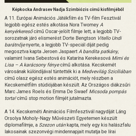
Képkocka Andrasev Nadja Szimbiózis című kisfilmjéből
A 11. Európai Animációs Játékfilm és TV-film Fesztivál
legjobb egész estés alkotása Nora Twomey
A
kenyérkereső
című Oscar-jelölt filmje lett, a legjobb TV-
sorozatnak járó elismerést Dorte Bengtson
Vitello Undi
barátnője
nyerte, a legjobb TV-speciál díját pedig
megosztva kapta Jeroen Jaspaert
A bandita patkány
,
valamint Ivana Sebestová és Katarína Kerekesová
Mimi és
Lisa – A karácsony fénye
című alkotása. Kecskemét
városának különdíjával tüntették ki a
Medvevilág Szicíliában
című olasz egész estés animációt, mely részben a
Kecskemétfilm stúdiójában készült. Az Országos diákzsűri
Marc James Roels és Emma De Swaef
Micsoda pompás
torta!
című stop motion filmjét jutalmazta.
A 14. Kecskeméti Animációs Filmfesztivál nagydíját Láng
Orsolya Moholy-Nagy Művészeti Egyetemen készült
diplomafilmje, a
Szezon után
kapta, mely egy kis halászfalu
lakosainak szezonvégi mindennapjait mutatja be lírai