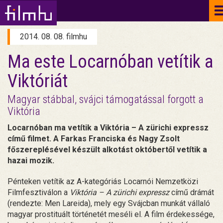
2014. 08. 08. filmhu
Ma este Locarnóban vetítik a
Viktóriát
Magyar stábbal, svájci támogatással forgott a
Viktória
Locarnóban ma vetítik a Viktória – A zürichi expressz
című filmet. A Farkas Franciska és Nagy Zsolt
főszereplésével készült alkotást októbertől vetítik a
hazai mozik.
Pénteken vetítik az A-kategóriás Locarnói Nemzetközi
Filmfesztiválon a
Viktória – A zürichi expressz
című drámát
(rendezte: Men Lareida), mely egy Svájcban munkát vállaló
magyar prostituált történetét meséli el. A film érdekessége,