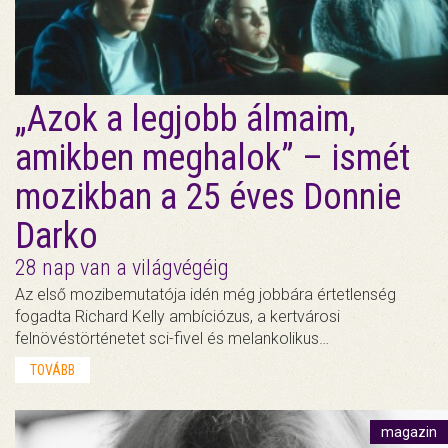
„Azok a legjobb álmaim,
amikben meghalok” – ismét
mozikban a 25 éves Donnie
Darko
28 nap van a világvégéig
Az első mozibemutatója idén még jobbára értetlenség
fogadta Richard Kelly ambíciózus, a kertvárosi
felnövéstörténetet sci-fivel és melankolikus…
TOVÁBB
magazin