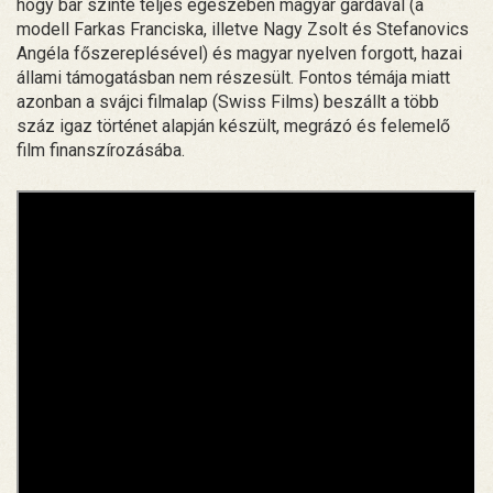
hogy bár szinte teljes egészében magyar gárdával (a
modell Farkas Franciska, illetve Nagy Zsolt és Stefanovics
Angéla főszereplésével) és magyar nyelven forgott, hazai
állami támogatásban nem részesült. Fontos témája miatt
azonban a svájci filmalap (Swiss Films) beszállt a több
száz igaz történet alapján készült, megrázó és felemelő
film finanszírozásába.