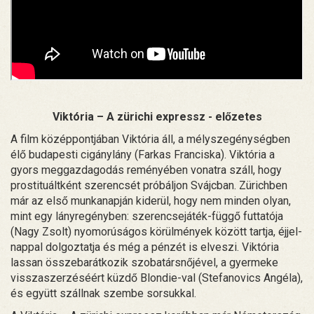
Viktória – A zürichi expressz - előzetes
A film középpontjában Viktória áll, a mélyszegénységben
élő budapesti cigánylány (Farkas Franciska). Viktória a
gyors meggazdagodás reményében vonatra száll, hogy
prostituáltként szerencsét próbáljon Svájcban. Zürichben
már az első munkanapján kiderül, hogy nem minden olyan,
mint egy lányregényben: szerencsejáték-függő futtatója
(Nagy Zsolt) nyomorúságos körülmények között tartja, éjjel-
nappal dolgoztatja és még a pénzét is elveszi. Viktória
lassan összebarátkozik szobatársnőjével, a gyermeke
visszaszerzéséért küzdő Blondie-val (Stefanovics Angéla),
és együtt szállnak szembe sorsukkal.