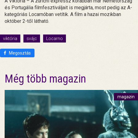
A Viktória – A zürichi expressz korábban már Németország
és Portugália filmfesztiváljait is megjárta, most pedig az A-
kategóriás Locarnóban vetítik. A film a hazai mozikban
október 2-től látható.
viktória
svájc
Locarno
Megosztás
Még több magazin
magazin